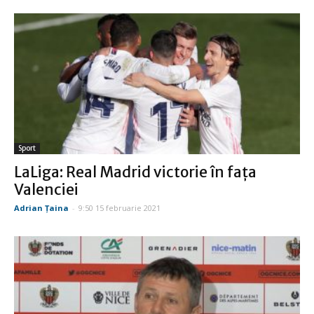
Sport
LaLiga: Real Madrid victorie în faţa
Valenciei
Adrian Țaina
-
9:50 15 februarie 2021