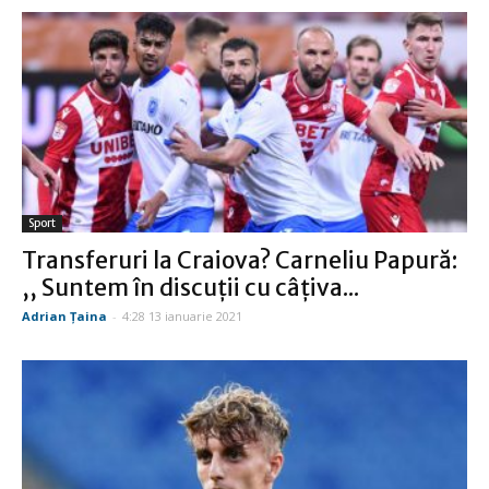
Sport
Transferuri la Craiova? Carneliu Papură:
,, Suntem în discuții cu câțiva...
Adrian Țaina
-
4:28 13 ianuarie 2021