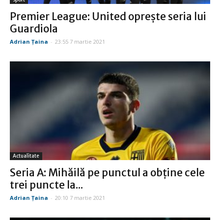
Premier League: United oprește seria lui
Guardiola
Adrian Țaina
-
23:55 7 martie 2021
Actualitate
Seria A: Mihăilă pe punctul a obține cele
trei puncte la...
Adrian Țaina
-
20:10 7 martie 2021