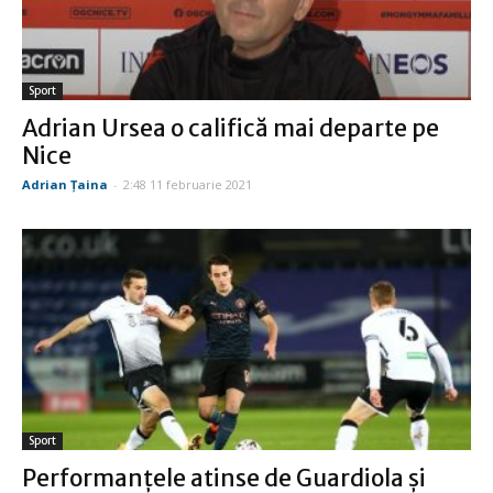
Sport
Adrian Ursea o califică mai departe pe
Nice
Adrian Țaina
-
2:48 11 februarie 2021
Sport
Performanțele atinse de Guardiola și