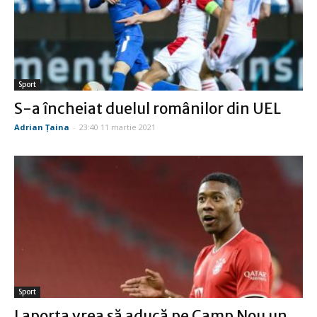
Sport
S-a încheiat duelul românilor din UEL
Adrian Țaina
-
23:40 11 martie 2021
Sport
Laporta vrea să aducă pe Camp Nou un