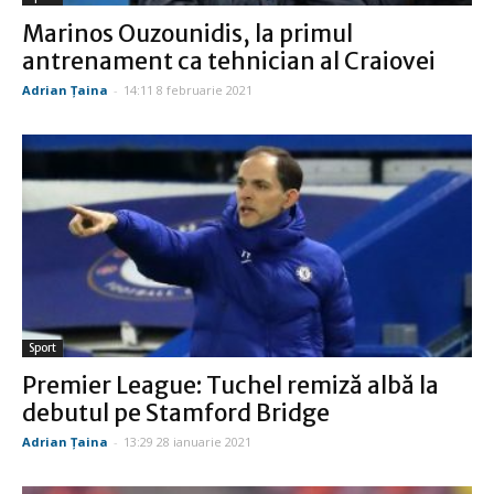
Marinos Ouzounidis, la primul
antrenament ca tehnician al Craiovei
Adrian Țaina
-
14:11 8 februarie 2021
Sport
Premier League: Tuchel remiză albă la
debutul pe Stamford Bridge
Adrian Țaina
-
13:29 28 ianuarie 2021