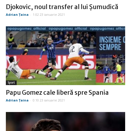
Djokovic, noul transfer al lui Șumudică
Adrian Țaina
-
1:02 23 ianuarie 2021
Sport
Papu Gomez cale liberă spre Spania
Adrian Țaina
-
0:10 23 ianuarie 2021