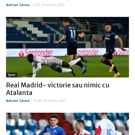
Adrian Țaina
-
0:07 16 martie 2021
Sport
Real Madrid- victorie sau nimic cu
Atalanta
Adrian Țaina
-
21:40 15 martie 2021