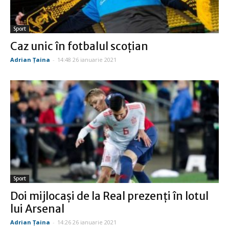
Sport
Caz unic în fotbalul scoțian
Adrian Țaina
-
14:48 26 ianuarie 2021
Sport
Doi mijlocași de la Real prezenți în lotul
lui Arsenal
Adrian Țaina
-
14:26 26 ianuarie 2021