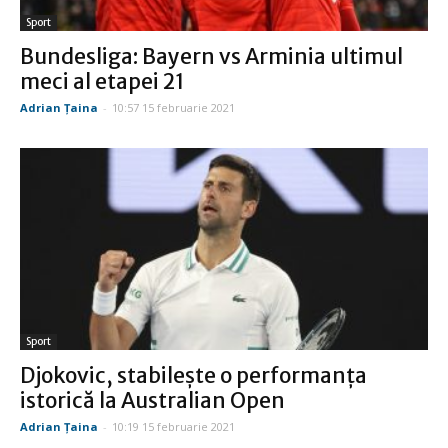
Sport
Bundesliga: Bayern vs Arminia ultimul
meci al etapei 21
Adrian Țaina
-
10:57 15 februarie 2021
Sport
Djokovic, stabilește o performanța
istorică la Australian Open
Adrian Țaina
-
10:19 15 februarie 2021