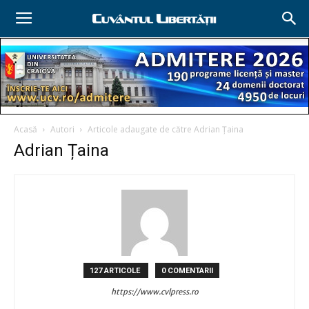
Acasă
Autori
Articole adaugate de către Adrian Țaina
Adrian Țaina
127 ARTICOLE
0 COMENTARII
https://www.cvlpress.ro