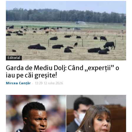
Editorial
Garda de Mediu Dolj: Când „experţii” o
iau pe căi greşite!
Mircea Canţăr
-
13:29 12 iulie 2026