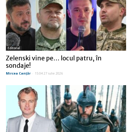
Editorial
Zelenski vine pe… locul patru, în
sondaje!
Mircea Canţăr
-
15:04 27 iulie 2026