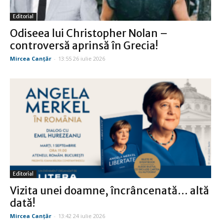
Editorial
Odiseea lui Christopher Nolan –
controversă aprinsă în Grecia!
Mircea Canţăr
-
13:55 26 iulie 2026
Editorial
Vizita unei doamne, încrâncenată… altă
dată!
Mircea Canţăr
-
13:42 24 iulie 2026