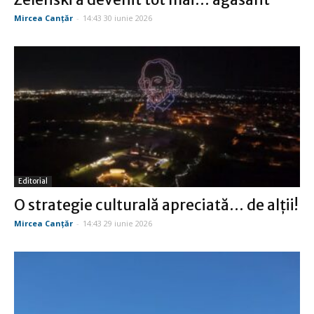
Mircea Canţăr
-
14:43 30 iunie 2026
Editorial
O strategie culturală apreciată… de alţii!
Mircea Canţăr
-
14:43 29 iunie 2026