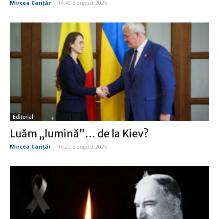
Mircea Canţăr
-
14:49 6 august 2026
Editorial
Luăm „lumină”… de la Kiev?
Mircea Canţăr
-
15:22 5 august 2026