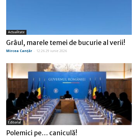
Actualitate
Grâul, marele temei de bucurie al verii!
Mircea Canţăr
-
12:26 29 iunie 2026
Editorial
Polemici pe… caniculă!