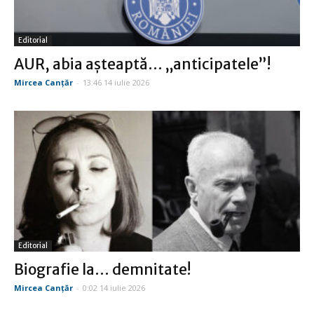
Editorial
AUR, abia aşteaptă… „anticipatele”!
Mircea Canţăr
-
13:46 14 iulie 2026
Editorial
Biografie la… demnitate!
Mircea Canţăr
-
0:02 14 iulie 2026