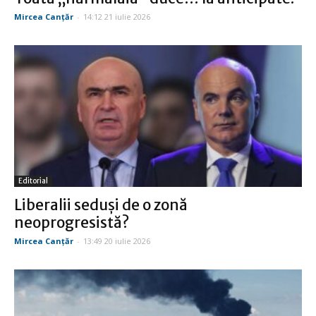
Mircea Canţăr
-
14:12 21 iulie 2026
Editorial
Liberalii seduşi de o zonă
neoprogresistă?
Mircea Canţăr
-
13:49 20 iulie 2026