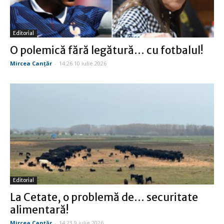
Editorial
O polemică fără legătură… cu fotbalul!
Mircea Canţăr
-
14:26 10 iulie 2026
Editorial
La Cetate, o problemă de… securitate
alimentară!
Mircea Canţăr
-
14:23 9 iulie 2026