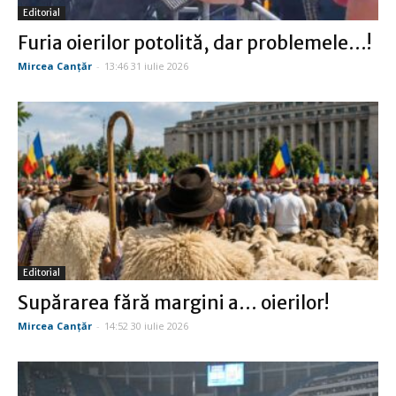
Editorial
Furia oierilor potolită, dar problemele…!
Mircea Canţăr
-
13:46 31 iulie 2026
Editorial
Supărarea fără margini a… oierilor!
Mircea Canţăr
-
14:52 30 iulie 2026