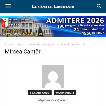
Acasă
Autori
Articole adaugate de către Mircea Canţăr
Mircea Canţăr
5175 ARTICOLE
0 COMENTARII
https://www.cvlpress.ro