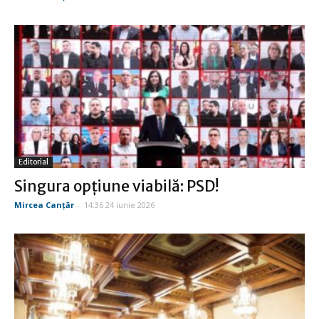
Editorial
Singura opţiune viabilă: PSD!
Mircea Canţăr
-
14:36 24 iunie 2026