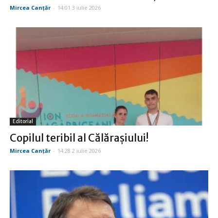
Mircea Canţăr
-
14:01 3 iulie 2026
Editorial
Copilul teribil al Călăraşiului!
Mircea Canţăr
-
14:28 2 iulie 2026