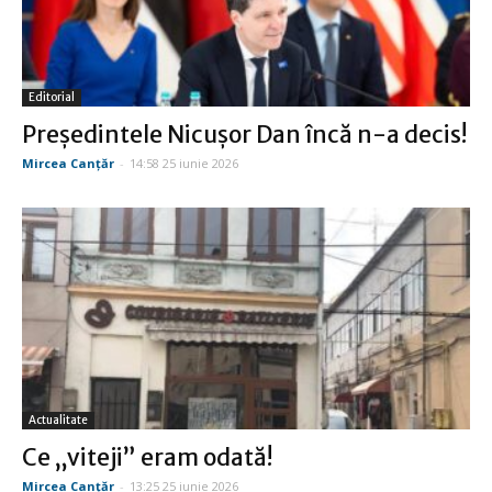
Editorial
Preşedintele Nicuşor Dan încă n-a decis!
Mircea Canţăr
-
14:58 25 iunie 2026
Actualitate
Ce „viteji” eram odată!
Mircea Canţăr
-
13:25 25 iunie 2026