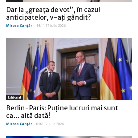
Dar la „greaţa de vot”, în cazul
anticipatelor, v-aţi gândit?
Mircea Canţăr
-
14:11 17 iulie 2026
Editorial
Berlin-Paris: Puţine lucruri mai sunt
ca… altă dată!
Mircea Canţăr
-
0:02 17 iulie 2026