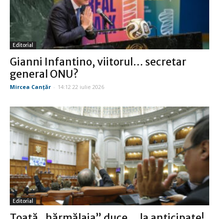
Editorial
Gianni Infantino, viitorul… secretar
general ONU?
Mircea Canţăr
-
14:12 22 iulie 2026
Editorial
Toată „hărmălaia” duce… la anticipate!