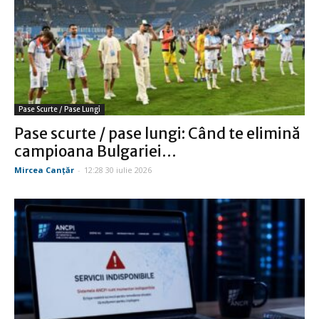
Pase Scurte / Pase Lungi
Pase scurte / pase lungi: Când te elimină
campioana Bulgariei…
Mircea Canţăr
-
12:28 30 iulie 2026