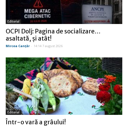
Editorial
OCPI Dolj: Pagina de socializare…
asaltată, şi atât!
Mircea Canţăr
-
14:14 7 august 2026
Editorial
Într-o vară a grâului!