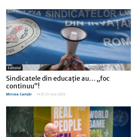
Editorial
Sindicatele din educaţie au… „foc
continuu”!
Mircea Canţăr
-
14:39 23 iulie 2026