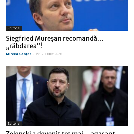
Editorial
Siegfried Mureşan recomandă…
„răbdarea”!
Mircea Canţăr
-
15:07 1 iulie 2026
Editorial
Zelenski a devenit tot mai… agasant