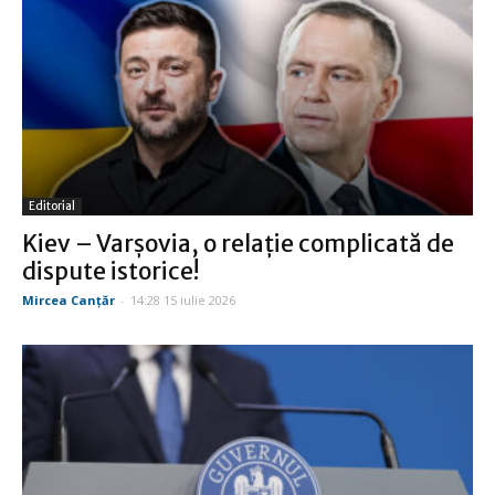
Editorial
Kiev – Varşovia, o relaţie complicată de
dispute istorice!
Mircea Canţăr
-
14:28 15 iulie 2026