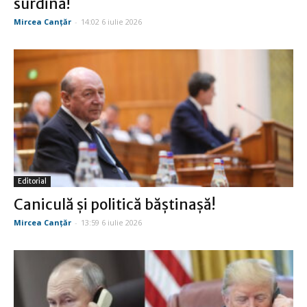
surdină!
Mircea Canţăr
-
14:02 6 iulie 2026
Editorial
Caniculă şi politică băştinaşă!
Mircea Canţăr
-
13:59 6 iulie 2026