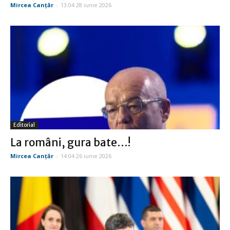
Mircea Canţăr
-
13:04 28 iunie 2026
Editorial
La români, gura bate…!
Mircea Canţăr
-
14:04 26 iunie 2026