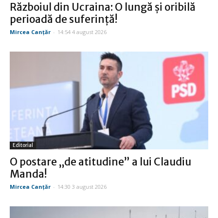
Războiul din Ucraina: O lungă şi oribilă
perioadă de suferinţă!
Mircea Canţăr
-
14:54 4 august 2026
Editorial
O postare „de atitudine” a lui Claudiu
Manda!
Mircea Canţăr
-
14:30 3 august 2026