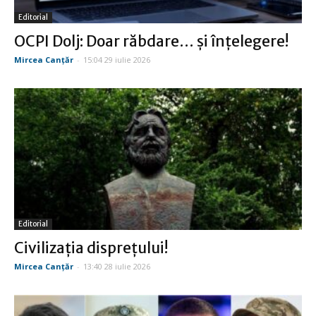
Editorial
OCPI Dolj: Doar răbdare… şi înţelegere!
Mircea Canţăr
-
15:04 29 iulie 2026
Editorial
Civilizaţia dispreţului!
Mircea Canţăr
-
13:40 28 iulie 2026