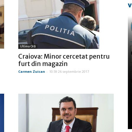
v
Ultima Oră
Craiova: Minor cercetat pentru
furt din magazin
Carmen Zuican
-
10:59 26 septembrie 2017