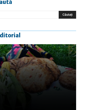
aută
ditorial