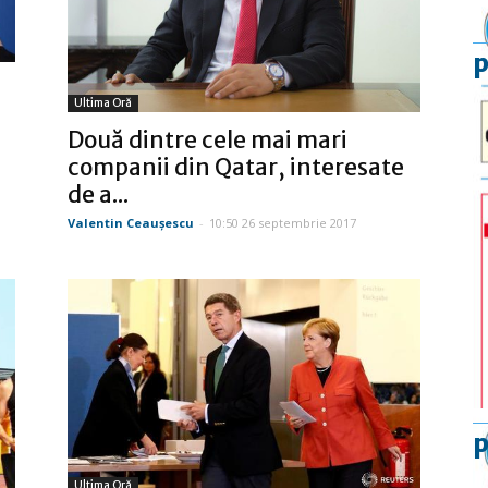
p
Ultima Oră
Două dintre cele mai mari
companii din Qatar, interesate
de a...
Valentin Ceauşescu
-
10:50 26 septembrie 2017
p
Ultima Oră