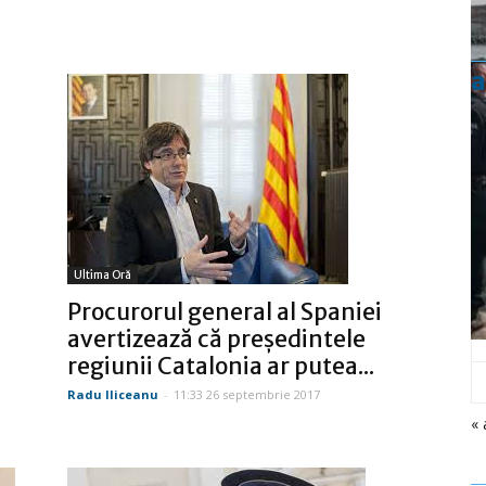
a
Ultima Oră
Procurorul general al Spaniei
avertizează că preşedintele
regiunii Catalonia ar putea...
Radu Iliceanu
-
11:33 26 septembrie 2017
« 