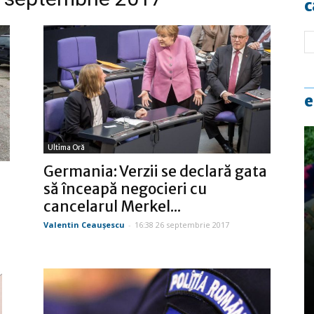
c
e
Ultima Oră
Germania: Verzii se declară gata
să înceapă negocieri cu
cancelarul Merkel...
Valentin Ceauşescu
-
16:38 26 septembrie 2017