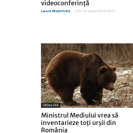
videoconferinţă
Laura Moţîrliche
-
13:01 26 septembrie 2017
Ultima Oră
Ministrul Mediului vrea să
inventarieze toţi urşii din
România