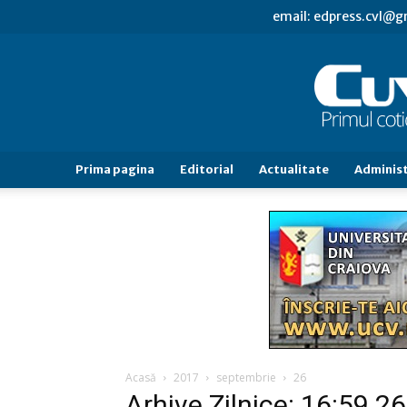
email: edpress.cvl@
Prima pagina
Editorial
Actualitate
Administ
Acasă
2017
septembrie
26
Arhive Zilnice: 16:59 