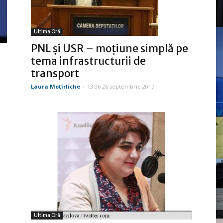
Ultima Oră
PNL şi USR – moţiune simplă pe
tema infrastructurii de
transport
Laura Moţîrliche
-
13:06 26 septembrie 2017
Ultima Oră