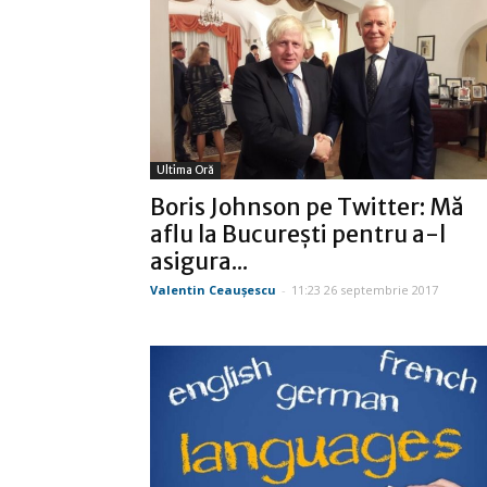
Ultima Oră
Boris Johnson pe Twitter: Mă
aflu la Bucureşti pentru a-l
asigura...
Valentin Ceauşescu
-
11:23 26 septembrie 2017