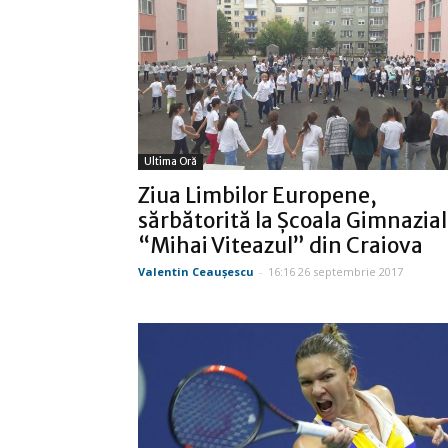
Ultima Oră
Ziua Limbilor Europene,
sărbătorită la Școala Gimnazia
“Mihai Viteazul” din Craiova
Valentin Ceauşescu
-
16:16 26 septembrie 2017