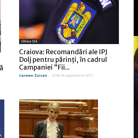
Ultima Oră
Craiova: Recomandări ale IPJ
Dolj pentru părinţi, în cadrul
Campaniei “Fii...
lă
Carmen Zuican
-
15:40 26 septembrie 2017