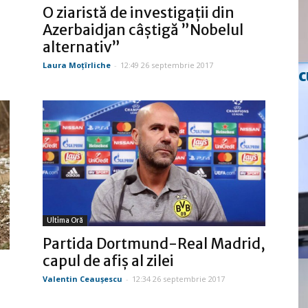
O ziaristă de investigaţii din
Azerbaidjan câştigă ”Nobelul
alternativ”
Laura Moţîrliche
-
12:49 26 septembrie 2017
c
Ultima Oră
Partida Dortmund-Real Madrid,
capul de afiş al zilei
Valentin Ceauşescu
-
12:34 26 septembrie 2017