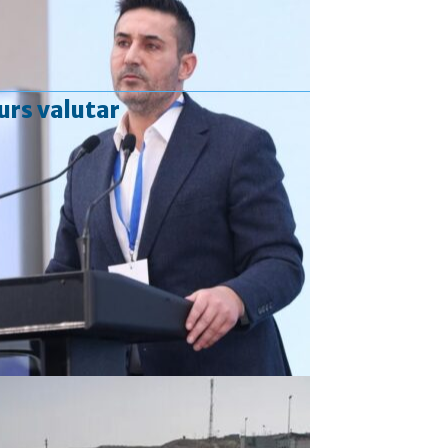
urs valutar
Curs valutar: 06 Aug 2026
EUR
: 5,2513 RON
+0,0024 ▲
USD
: 4,5507 RON
+0,0027 ▲
CHF
: 5,6221 RON
+0,0011 ▲
GBP
: 6,1236 RON
-0,0008 ▼
Convertor valutar
»
Rezultat:
-