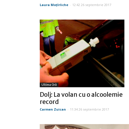
Laura Moţîrliche
-
12:42 26 septembrie 2017
Ultima Oră
Dolj: La volan cu o alcoolemie
record
Carmen Zuican
-
11:34 26 septembrie 2017