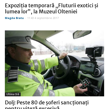
Expoziţia temporară „Fluturii exotici şi
lumea lor”, la Muzeul Olteniei
Magda Bratu
-
11:43 4 septembrie 2017
Ultima Oră
Dolj: Peste 80 de şoferi sancţionaţi
pentru viteză excesivă