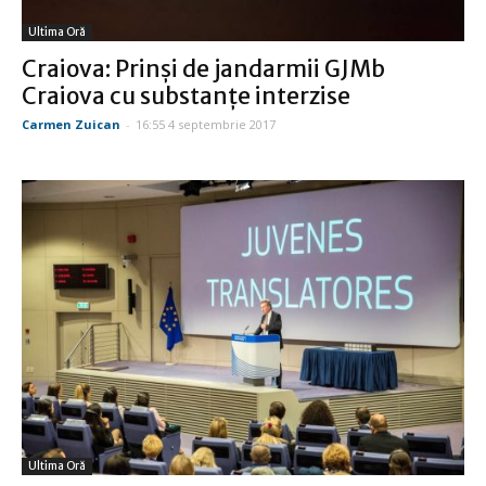
Ultima Oră
Craiova: Prinşi de jandarmii GJMb
Craiova cu substanţe interzise
Carmen Zuican
-
16:55 4 septembrie 2017
Ultima Oră