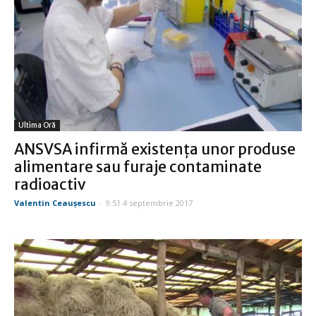
Ultima Oră
ANSVSA infirmă existenţa unor produse
alimentare sau furaje contaminate
radioactiv
Valentin Ceauşescu
-
9:51 4 septembrie 2017