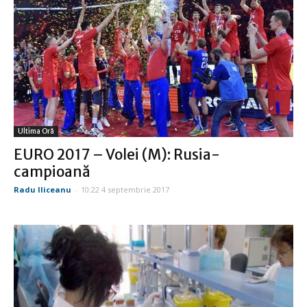
Ultima Oră
EURO 2017 – Volei (M): Rusia-
campioană
Radu Iliceanu
-
10:22 4 septembrie 2017