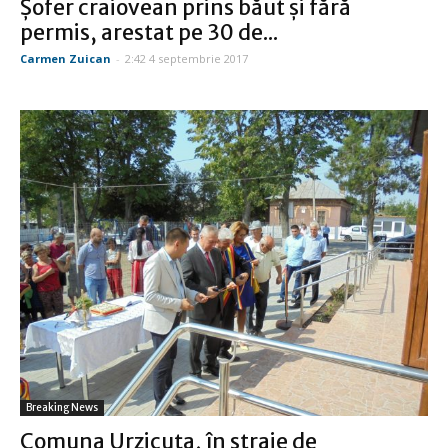
Şofer craiovean prins băut şi fără
permis, arestat pe 30 de...
Carmen Zuican
-
2:42 4 septembrie 2017
Breaking News
Comuna Urzicuţa, în straie de