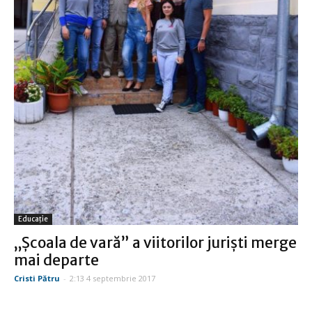
Educație
„Şcoala de vară” a viitorilor jurişti merge
mai departe
Cristi Pătru
-
2:13 4 septembrie 2017