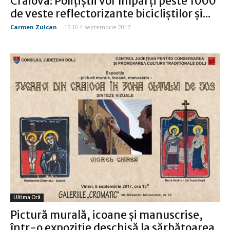
Craiova: Poliţiştii vor împărţi peste 1000
de veste reflectorizante bicicliştilor şi...
Carmen Zuican
-
15:10 4 septembrie 2017
Ultima Oră
Pictură murală, icoane şi manuscrise,
într-o expoziţie deschisă la sărbătoarea