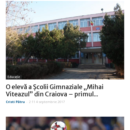
Educație
O elevă a Şcolii Gimnaziale „Mihai
Viteazul” din Craiova – primul...
Cristi Pătru
-
2:11 4 septembrie 2017