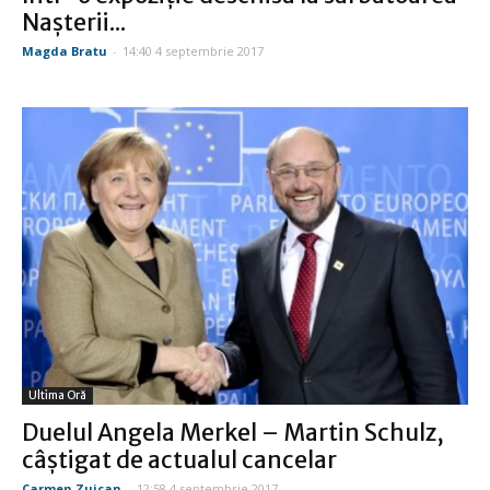
Naşterii...
Magda Bratu
-
14:40 4 septembrie 2017
Ultima Oră
Duelul Angela Merkel – Martin Schulz,
câştigat de actualul cancelar
Carmen Zuican
-
12:58 4 septembrie 2017