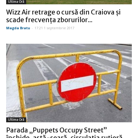
Ultima Oră
Wizz Air retrage o cursă din Craiova şi
scade frecvenţa zborurilor...
Magda Bratu
-
17:21 1 septembrie 2017
Ultima Oră
Parada „Puppets Occupy Street”
închide, astă-seară, circulaţia rutieră