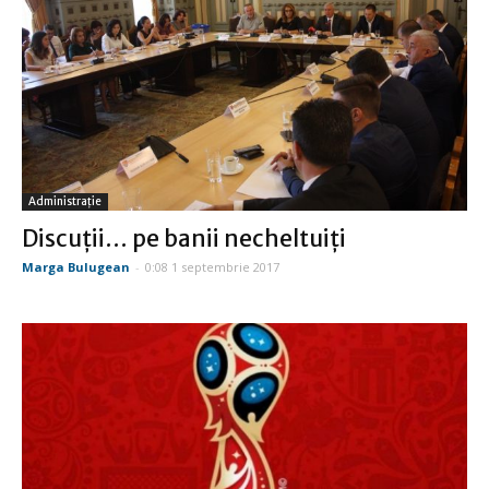
Administraţie
Discuţii… pe banii necheltuiţi
Marga Bulugean
-
0:08 1 septembrie 2017