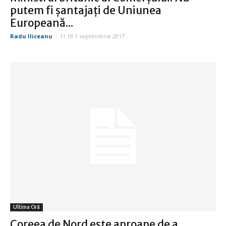
putem fi şantajaţi de Uniunea
Europeană...
Radu Iliceanu
-
11:19 1 septembrie 2017
Ultima Oră
Coreea de Nord este aproape de a