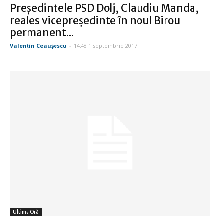
Preşedintele PSD Dolj, Claudiu Manda,
reales vicepreşedinte în noul Birou
permanent...
Valentin Ceauşescu
-
14:48 1 septembrie 2017
Ultima Oră