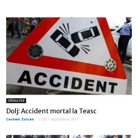
Ultima Oră
Dolj: Accident mortal la Teasc
Carmen Zuican
-
17:02 1 septembrie 2017