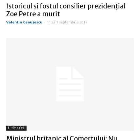
Istoricul şi fostul consilier prezidenţial
Zoe Petre a murit
Valentin Ceauşescu
-
11:22 1 septembrie 2017
Ultima Oră
Ministrul britanic al Comerţului: Nu