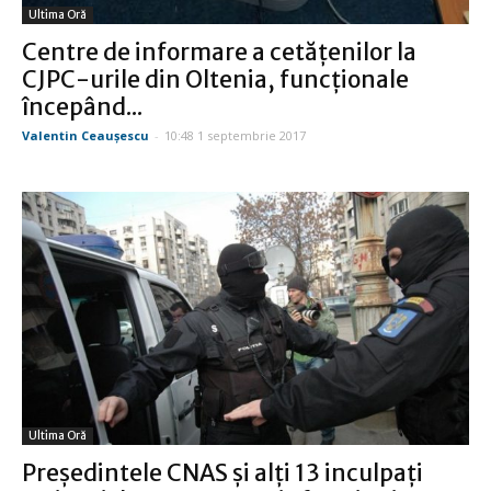
Ultima Oră
Centre de informare a cetăţenilor la
CJPC-urile din Oltenia, funcţionale
începând...
Valentin Ceauşescu
-
10:48 1 septembrie 2017
Ultima Oră
Preşedintele CNAS şi alţi 13 inculpaţi