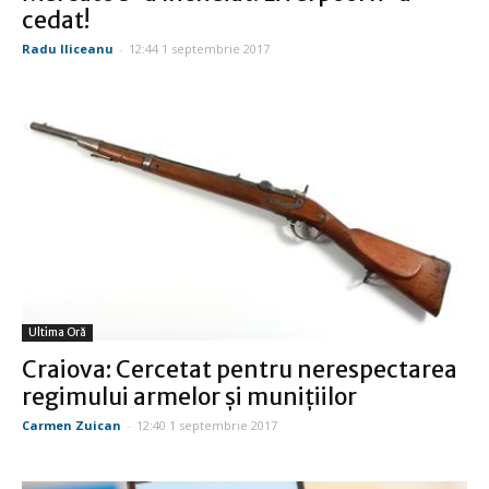
cedat!
Radu Iliceanu
-
12:44 1 septembrie 2017
Ultima Oră
Craiova: Cercetat pentru nerespectarea
regimului armelor şi muniţiilor
Carmen Zuican
-
12:40 1 septembrie 2017