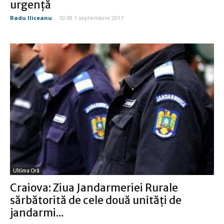
urgenţă
Radu Iliceanu
-
10:38 1 septembrie 2017
Ultima Oră
Craiova: Ziua Jandarmeriei Rurale
sărbătorită de cele două unităţi de
jandarmi...