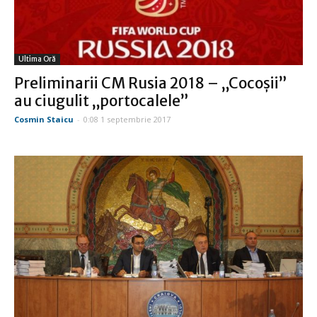
Ultima Oră
Preliminarii CM Rusia 2018 – „Cocoşii”
au ciugulit „portocalele”
Cosmin Staicu
-
0:08 1 septembrie 2017