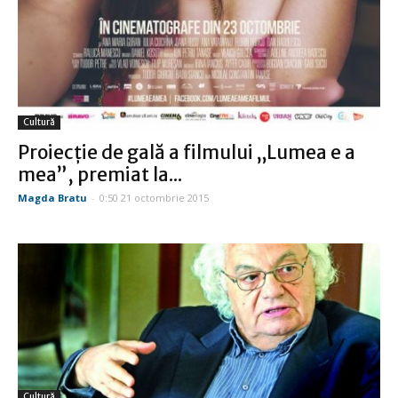
Cultură
Proiecție de gală a filmului „Lumea e a
mea”, premiat la...
Magda Bratu
-
0:50 21 octombrie 2015
Cultură