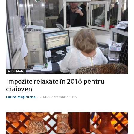
Actualitate
Impozite relaxate în 2016 pentru
craioveni
Laura Moţîrliche
-
2:14 21 octombrie 2015