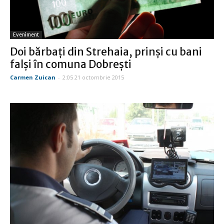
Eveniment
Doi bărbaţi din Strehaia, prinşi cu bani
falşi în comuna Dobreşti
Carmen Zuican
-
2:05 21 octombrie 2015