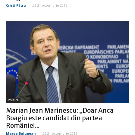
Cristi Pătru
-
1:29 21 octombrie 2015
Politică
Marian Jean Marinescu: „Doar Anca
Boagiu este candidat din partea
României...
Marga Bulugean
-
1:22 21 octombrie 2015