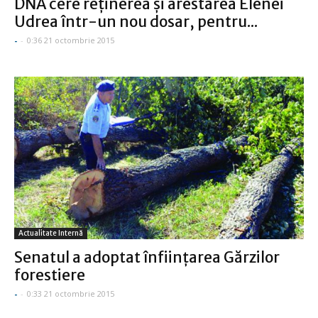
DNA cere reţinerea şi arestarea Elenei
Udrea într-un nou dosar, pentru...
-
-
0:36 21 octombrie 2015
Actualitate Internă
Senatul a adoptat înfiinţarea Gărzilor
forestiere
-
-
0:33 21 octombrie 2015