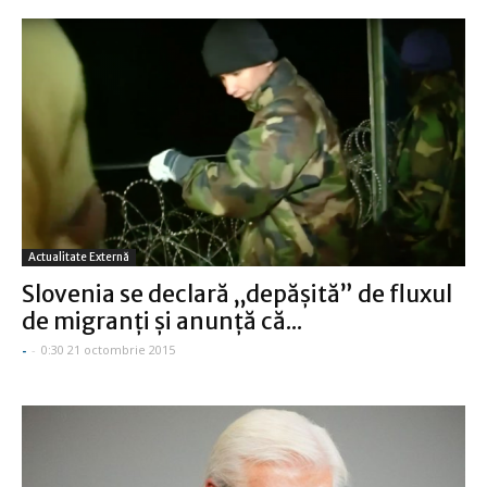
Actualitate Externă
Slovenia se declară „depăşită” de fluxul
de migranţi şi anunţă că...
-
-
0:30 21 octombrie 2015