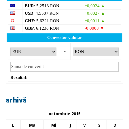
EUR
: 5,2513 RON
+0,0024 ▲
USD
: 4,5507 RON
+0,0027 ▲
CHF
: 5,6221 RON
+0,0011 ▲
GBP
: 6,1236 RON
-0,0008 ▼
Convertor valutar
»
Rezultat:
-
arhivă
octombrie 2015
L
Ma
Mi
J
V
S
D