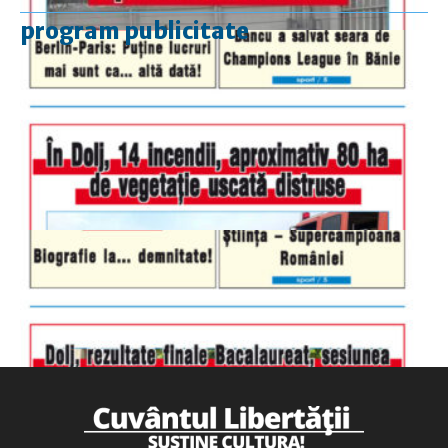
program publicitate
luni-vineri
9.00 - 17.00
sâmbătă
închis
duminică
9.00 - 12.00