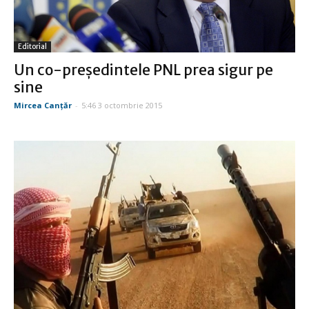
Editorial
Un co-preşedintele PNL prea sigur pe
sine
Mircea Canţăr
-
5:46 3 octombrie 2015