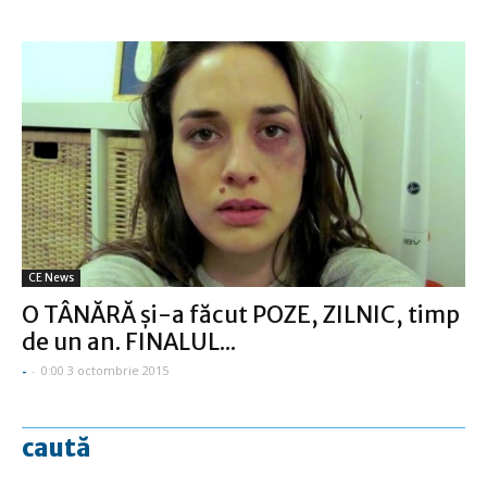
CE News
O TÂNĂRĂ şi-a făcut POZE, ZILNIC, timp
de un an. FINALUL...
-
-
0:00 3 octombrie 2015
caută