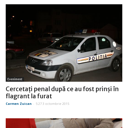
Eveniment
Cercetaţi penal după ce au fost prinşi în
flagrant la furat
Carmen Zuican
-
5:27 3 octombrie 2015