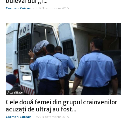
bulevardul „1...
Carmen Zuican
-
5:32 3 octombrie 2015
Actualitate
Cele două femei din grupul craiovenilor
acuzaţi de ultraj au fost...
Carmen Zuican
-
5:29 3 octombrie 2015