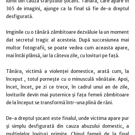
lumii din cauza sfârşitului şocant. Tânăra, care apare în
365 de imagini, ajunge ca la final să fie de-a dreptul
desfigurată.
Imginile cu o tânără zâmbitoare dezvăluie la un moment
dat secretul tragic al acesteia. După succesiunea mai
multor fotografii, se poate vedea cum aceasta apare,
mai întâi plânsă, iar la câteva zile, cu lovituri pe faţă.
Tânăra, victimă a violenţei domestice, arată cum, la
început , totul porneşte cu o minusculă vânătaie. Apoi,
încet, încet, pe zi ce trece, în cadrul unui an de zile,
loviturile devin mai puternice şi faţa femeii zâmbitoare
de la început se transformă într-una plină de răni.
De-a dreptul şocant este finalul, unde victima apare pur
şi simplu desfigurată din cauza abuzului domestic, a
multiplelor lovituri primite. Chipul femeii de la final