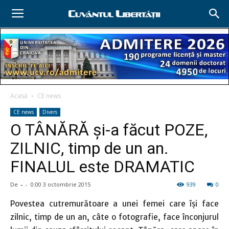
Acasă
CE news
CE news
Divers
O TÂNĂRĂ şi-a făcut POZE,
ZILNIC, timp de un an.
FINALUL este DRAMATIC
De
-
-
0:00 3 octombrie 2015
939
0
Povestea cutremurătoare a unei femei care îşi face
zilnic, timp de un an, câte o fotografie, face înconjurul