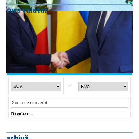
curs valutar
Curs valutar: 10 Aug 2026
EUR
: 5,2396 RON
-0,0158 ▼
USD
: 4,5329 RON
-0,0255 ▼
CHF
: 5,6092 RON
-0,0152 ▼
GBP
: 6,1178 RON
-0,0099 ▼
Convertor valutar
»
Rezultat:
-
arhivă