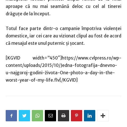
aproape că nu mai seamănă deloc cu cel al tinerei
drăguţe de la început.
Totul face parte dintr-o campanie împotriva violenţei
domestice, iar cei care au vizionat clipul au fost de acord
că mesajul este unul puternic şi şocant.
[KGVID width=”450″]https://www.cvlpress.ro/wp-
content/uploads/2015/10/Jedna-fotografija-dnevno-
u-najgoroj-godini-života-One-photo-a-day-in-the-
worst-year-of-my-life.flv[/KGVID]