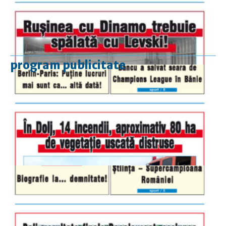
program publicitate
luni-vineri
9.00 - 17.00
sâmbătă
închis
duminică
9.00 - 12.00