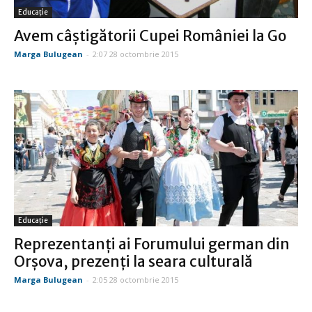
Educație
Avem câştigătorii Cupei României la Go
Marga Bulugean
-
2:07 28 octombrie 2015
Educație
Reprezentanţi ai Forumului german din
Orşova, prezenţi la seara culturală
Marga Bulugean
-
2:05 28 octombrie 2015