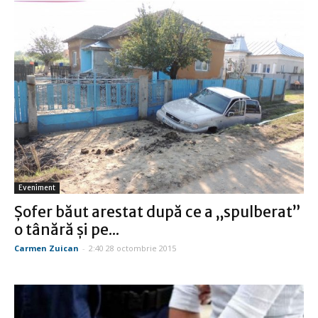
Eveniment
Șofer băut arestat după ce a „spulberat”
o tânără și pe...
Carmen Zuican
-
2:40 28 octombrie 2015