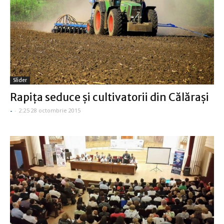
Slider
Rapița seduce și cultivatorii din Călărași
-
-
2:25 28 octombrie 2015