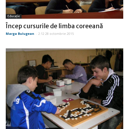
Educație
Încep cursurile de limba coreeană
Marga Bulugean
-
2:12 28 octombrie 2015