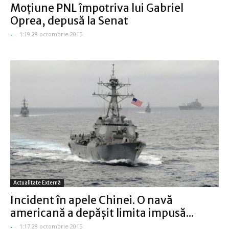
Moţiune PNL împotriva lui Gabriel
Oprea, depusă la Senat
-
-
1:19 28 octombrie 2015
Actualitate Externă
Incident în apele Chinei. O navă
americană a depăşit limita impusă...
-
-
1:17 28 octombrie 2015