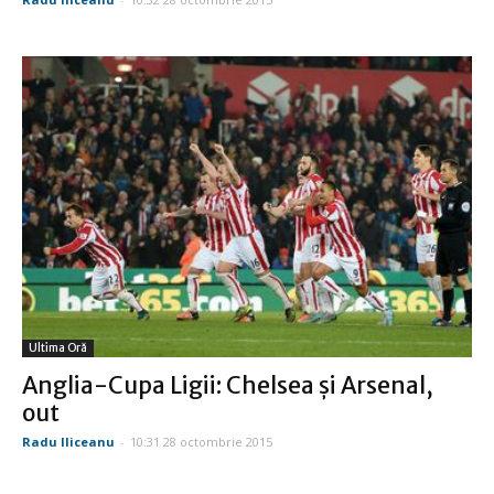
Ultima Oră
Anglia-Cupa Ligii: Chelsea şi Arsenal,
out
Radu Iliceanu
-
10:31 28 octombrie 2015