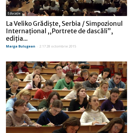
Educație
La Veliko Grădişte, Serbia / Simpozionul
Internaţional ,,Portrete de dascăli”,
ediţia...
Marga Bulugean
-
2:17 28 octombrie 2015