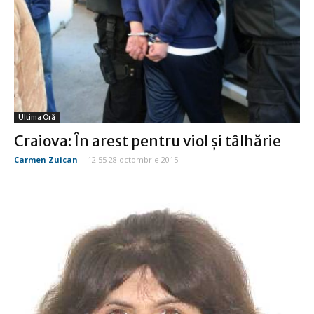
Ultima Oră
Craiova: În arest pentru viol și tâlhărie
Carmen Zuican
-
12:55 28 octombrie 2015