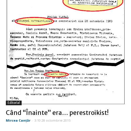
Editorial
Când “Înainte” era… perestroikist!
Mircea Canţăr
-
3:10 28 octombrie 2015