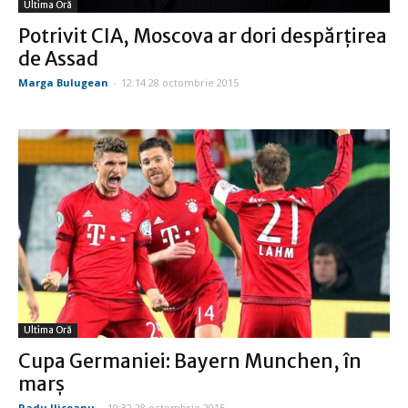
Ultima Oră
Potrivit CIA, Moscova ar dori despărţirea
de Assad
Marga Bulugean
-
12:14 28 octombrie 2015
Ultima Oră
Cupa Germaniei: Bayern Munchen, în
marş
Radu Iliceanu
-
10:32 28 octombrie 2015