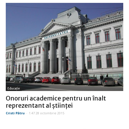
Educație
Onoruri academice pentru un înalt
reprezentant al ştiinţei
Cristi Pătru
-
1:47 28 octombrie 2015