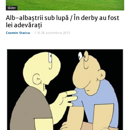
Slider
Alb-albaştrii sub lupă / În derby au fost
lei adevăraţi
Cosmin Staicu
-
1:10 28 octombrie 2015