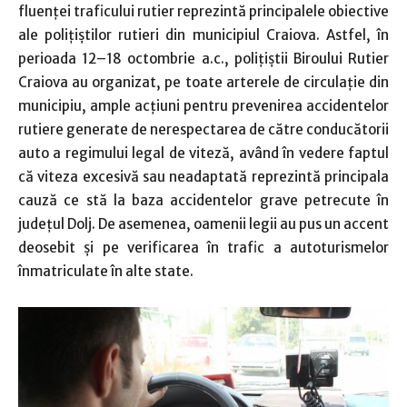
fluenţei traficului rutier reprezintă principalele obiective
ale poliţiştilor rutieri din municipiul Craiova. Astfel, în
perioada 12–18 octombrie a.c., poliţiştii Biroului Rutier
Craiova au organizat, pe toate arterele de circulaţie din
municipiu, ample acţiuni pentru prevenirea accidentelor
rutiere generate de nerespectarea de către conducătorii
auto a regimului legal de viteză, având în vedere faptul
că viteza excesivă sau neadaptată reprezintă principala
cauză ce stă la baza accidentelor grave petrecute în
judeţul Dolj. De asemenea, oamenii legii au pus un accent
deosebit şi pe verificarea în trafic a autoturismelor
înmatriculate în alte state.