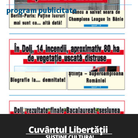
program publicitate
luni-vineri
9.00 - 17.00
sâmbătă
închis
duminică
9.00 - 12.00