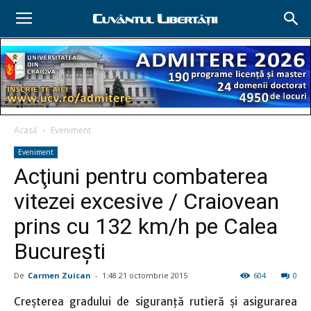
Acasă
Eveniment
Eveniment
Acţiuni pentru combaterea
vitezei excesive / Craiovean
prins cu 132 km/h pe Calea
Bucureşti
De
Carmen Zuican
-
1:48 21 octombrie 2015
604
0
Creşterea gradului de siguranţă rutieră şi asigurarea