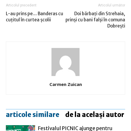
Articolul precedent
Articolul următor
L-au prins pe… Banderas cu
Doi bărbaţi din Strehaia,
cuţitul în curtea şcolii
prinşi cu bani falşi în comuna
Dobreşti
Carmen Zuican
articole similare
de la același autor
Festivalul PICNIC ajunge pentru