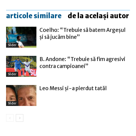
articole similare
de la același autor
Coelho: “Trebuie să batem Argeşul
şi să jucăm bine”
Slider
B. Andone: “Trebuie să fim agresivi
contra campioanei”
Slider
Leo Messi şi-a pierdut tatăl
Slider