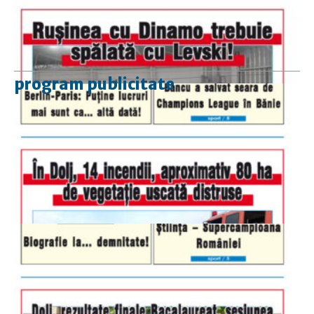
program publicitate
luni-vineri
9.00 - 17.00
sâmbătă
închis
duminică
9.00 - 12.00