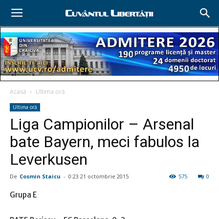
Acasă
Ultima oră
Ultima oră
Liga Campionilor – Arsenal
bate Bayern, meci fabulos la
Leverkusen
De
Cosmin Staicu
-
0:23 21 octombrie 2015
575
0
Grupa E