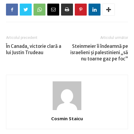
Articolul precedent
Articolul următor
În Canada, victorie clară a
Steinmeier îi îndeamnă pe
lui Justin Trudeau
israelieni și palestinieni „să
nu toarne gaz pe foc”
Cosmin Staicu