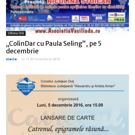
Ultima Oră
„ColinDar cu Paula Seling”, pe 5
decembrie
maria
-
12:11 30 noiembrie 2016