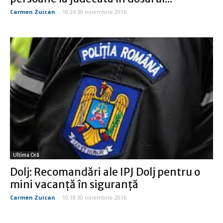
Carmen Zuican
-
10:24 30 noiembrie 2016
Ultima Oră
Dolj: Recomandări ale IPJ Dolj pentru o
mini vacanţă în siguranţă
Carmen Zuican
-
10:18 30 noiembrie 2016