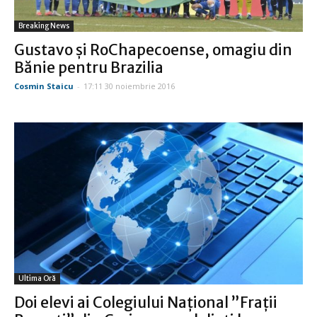
Breaking News
Gustavo şi RoChapecoense, omagiu din
Bănie pentru Brazilia
Cosmin Staicu
-
17:11 30 noiembrie 2016
Ultima Oră
Doi elevi ai Colegiului Naţional ”Fraţii