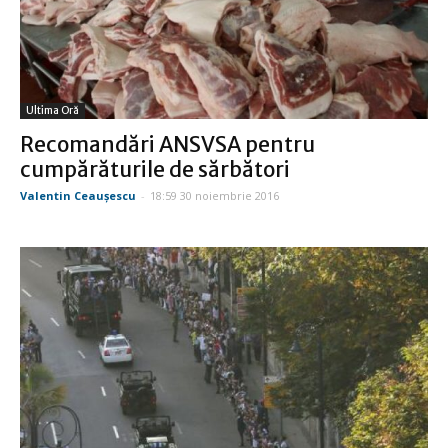
Ultima Oră
Recomandări ANSVSA pentru
cumpărăturile de sărbători
Valentin Ceauşescu
-
18:59 30 noiembrie 2016