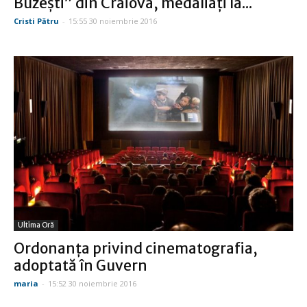
Buzeşti” din Craiova, medaliaţi la...
Cristi Pătru
-
15:55 30 noiembrie 2016
Ultima Oră
Ordonanţa privind cinematografia,
adoptată în Guvern
maria
-
15:52 30 noiembrie 2016