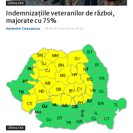
Ultima Oră
Indemnizaţiile veteranilor de război,
majorate cu 75%
Valentin Ceauşescu
-
18:45 30 noiembrie 2016
Ultima Oră