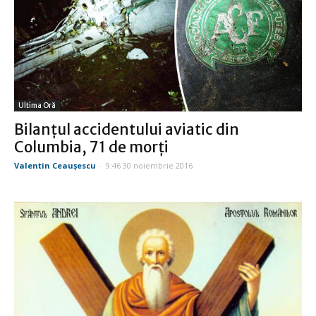
Ultima Oră
Bilanţul accidentului aviatic din
Columbia, 71 de morţi
Valentin Ceauşescu
-
9:46 30 noiembrie 2016