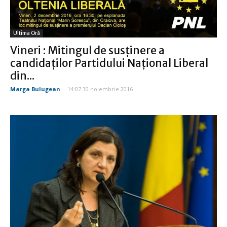
Ultima Oră
Vineri : Mitingul de susţinere a
candidaţilor Partidului Naţional Liberal
din...
Marga Bulugean
-
14:07 30 noiembrie 2016