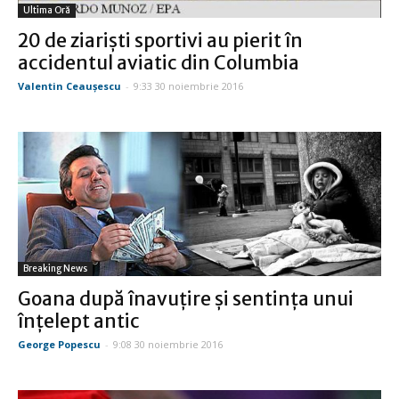
Ultima Oră
20 de ziarişti sportivi au pierit în
accidentul aviatic din Columbia
Valentin Ceauşescu
-
9:33 30 noiembrie 2016
Breaking News
Goana după înavuţire şi sentinţa unui
înţelept antic
George Popescu
-
9:08 30 noiembrie 2016