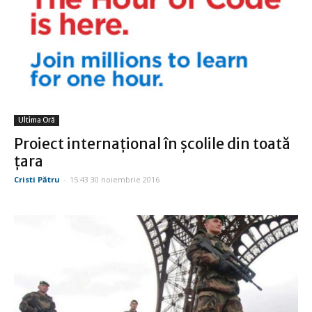
Ultima Oră
Proiect internaţional în şcolile din toată
ţara
Cristi Pătru
-
15:43 30 noiembrie 2016