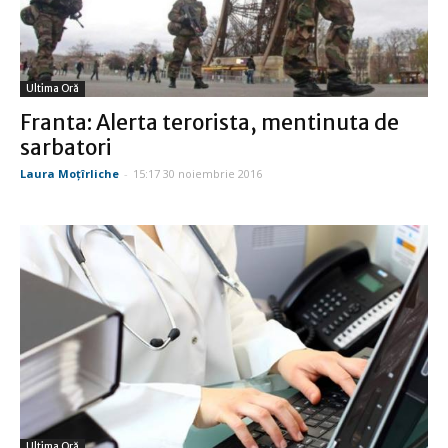
Ultima Oră
Franta: Alerta terorista, mentinuta de
sarbatori
Laura Moţîrliche
-
15:17 30 noiembrie 2016
Ultima Oră