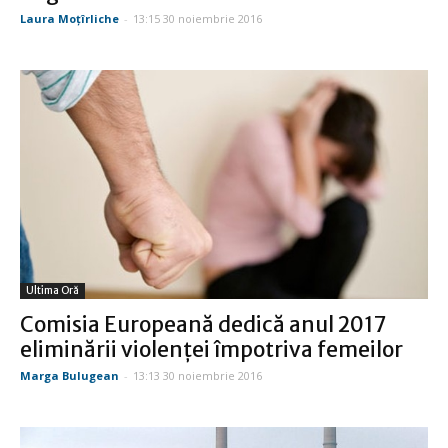
Laura Moţîrliche
-
13:15 30 noiembrie 2016
Ultima Oră
Comisia Europeană dedică anul 2017
eliminării violenţei împotriva femeilor
Marga Bulugean
-
13:13 30 noiembrie 2016