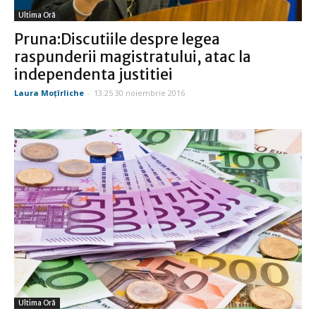
Ultima Oră
Pruna:Discutiile despre legea
raspunderii magistratului, atac la
independenta justitiei
Laura Moţîrliche
-
13:25 30 noiembrie 2016
Ultima Oră