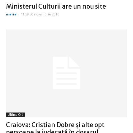
Ministerul Culturii are un nou site
maria
-
11:59 30 noiembrie 2016
Ultima Oră
Craiova: Cristian Dobre şi alte opt
persoane la judecată în dosarul...