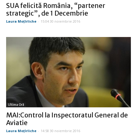
SUA felicită România, “partener
strategic”, de 1 Decembrie
Laura Moţîrliche
-
15:04 30 noiembrie 2016
Ultima Oră
MAI:Control la Inspectoratul General de
Aviatie
Laura Moţîrliche
-
14:58 30 noiembrie 2016