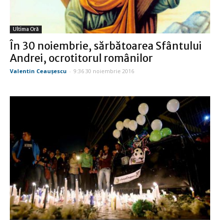
Ultima Oră
În 30 noiembrie, sărbătoarea Sfântului
Andrei, ocrotitorul românilor
Valentin Ceauşescu
-
9:36 30 noiembrie 2016