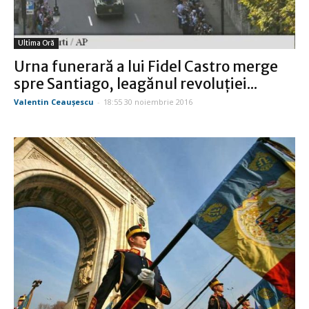
Ultima Oră
Urna funerară a lui Fidel Castro merge
spre Santiago, leagănul revoluţiei...
Valentin Ceauşescu
-
18:55 30 noiembrie 2016