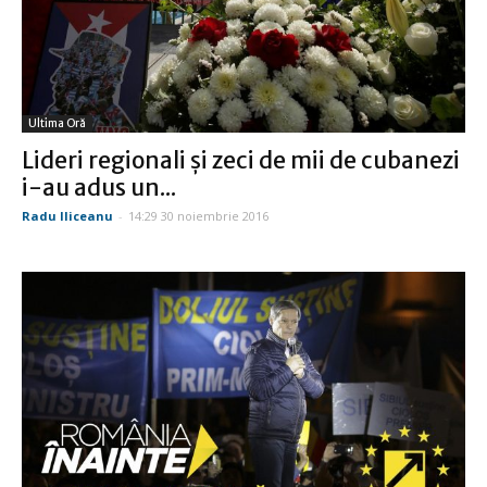
Ultima Oră
Lideri regionali şi zeci de mii de cubanezi
i-au adus un...
Radu Iliceanu
-
14:29 30 noiembrie 2016