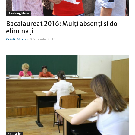
Breaking News
Bacalaureat 2016: Mulţi absenţi şi doi
eliminaţi
Cristi Pătru
-
0:58 7 iulie 2016
Educație