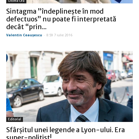
Ultima Oră
Sintagma ”îndeplineşte în mod
defectuos” nu poate fi interpretată
decât “prin...
Valentin Ceauşescu
-
8:59 7 iulie 2016
Editorial
Sfârşitul unei legende a Lyon-ului. Era
super-poliţist!