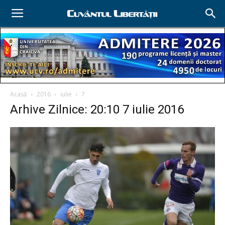
Acasă
2016
iulie
7
Arhive Zilnice: 20:10 7 iulie 2016