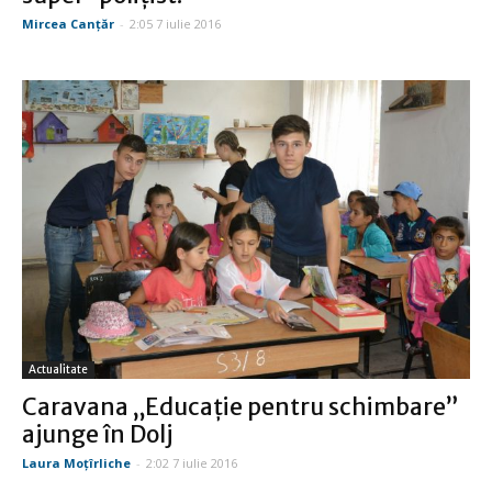
Mircea Canţăr
-
2:05 7 iulie 2016
Actualitate
Caravana „Educaţie pentru schimbare”
ajunge în Dolj
Laura Moţîrliche
-
2:02 7 iulie 2016