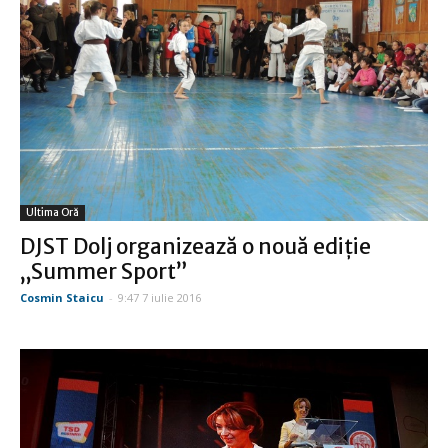
Ultima Oră
DJST Dolj organizează o nouă ediţie
„Summer Sport”
Cosmin Staicu
-
9:47 7 iulie 2016