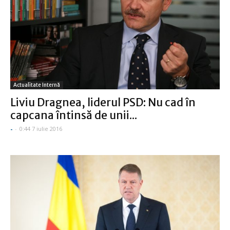
Actualitate Internă
Liviu Dragnea, liderul PSD: Nu cad în
capcana întinsă de unii...
-
-
0:44 7 iulie 2016