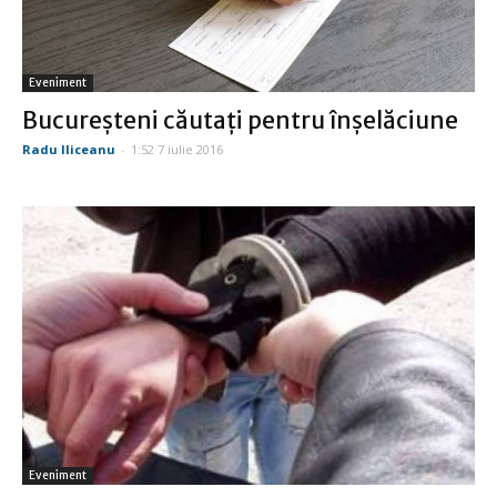
Eveniment
Bucureşteni căutaţi pentru înşelăciune
Radu Iliceanu
-
1:52 7 iulie 2016
Eveniment