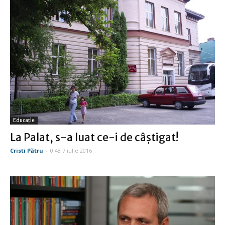
Educație
La Palat, s-a luat ce-i de câştigat!
Cristi Pătru
-
0:48 7 iulie 2016