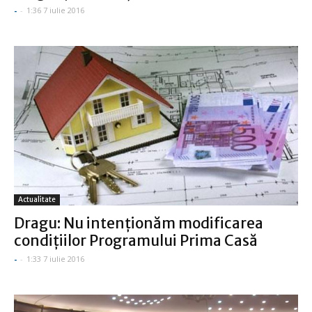
-
-
1:36 7 iulie 2016
Actualitate
Dragu: Nu intenţionăm modificarea
condiţiilor Programului Prima Casă
-
-
1:33 7 iulie 2016