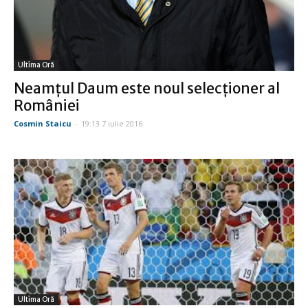
Ultima Oră
Neamţul Daum este noul selecţioner al
României
Cosmin Staicu
-
19:13 7 iulie 2016
Ultima Oră