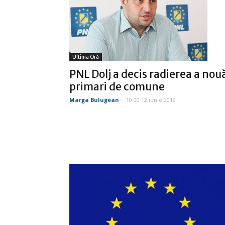
Ultima Oră
PNL Dolj a decis radierea a nou
primari de comune
Marga Bulugean
-
10:00 12 iunie 2019