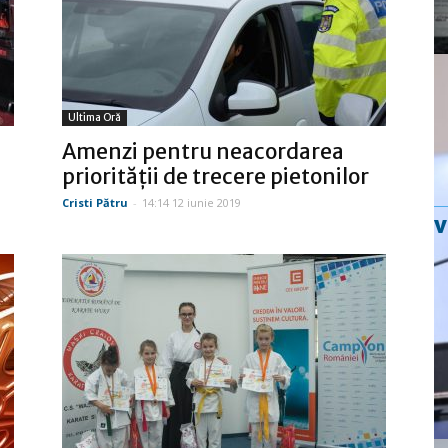
Ultima Oră
Amenzi pentru neacordarea
priorităţii de trecere pietonilor
Cristi Pătru
-
14:14 12 iunie 2019