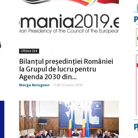
p
ă
Ultima Oră
Bilanțul președinției României
la Grupul de lucru pentru
Agenda 2030 din...
Marga Bulugean
-
9:58 12 iunie 2019
p