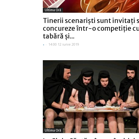
Ultima Oră
Tinerii scenarişti sunt invitaţi 
concureze într-o competiţie c
tabără şi...
-
-
14:00 12 iunie 2019
Ultima Oră