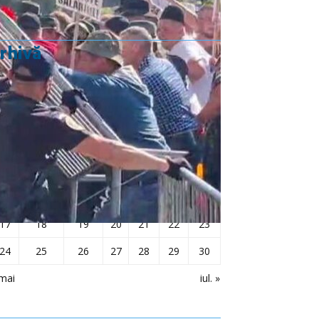
rhivă
iunie 2019
L
Ma
Mi
J
V
S
D
1
2
3
4
5
6
7
8
9
10
11
12
13
14
15
16
17
18
19
20
21
22
23
24
25
26
27
28
29
30
mai
iul. »