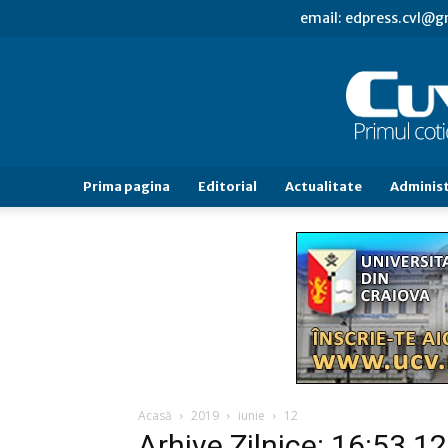
email: edpress.cvl@
Prima pagina
Editorial
Actualitate
Administ
Acasă
2019
iunie
12
Arhive Zilnice: 16:53 1