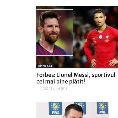
Ultima Oră
Forbes: Lionel Messi, sportivul
cel mai bine plătit!
-
-
10:50 12 iunie 2019