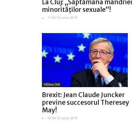
La Cluj: „Săptămâna mândriei
minorităţilor sexuale”!
-
-
11:59 12 iunie 2019
Ultima Oră
Brexit: Jean Claude Juncker
previne succesorul Theresey
May!
-
-
10:54 12 iunie 2019