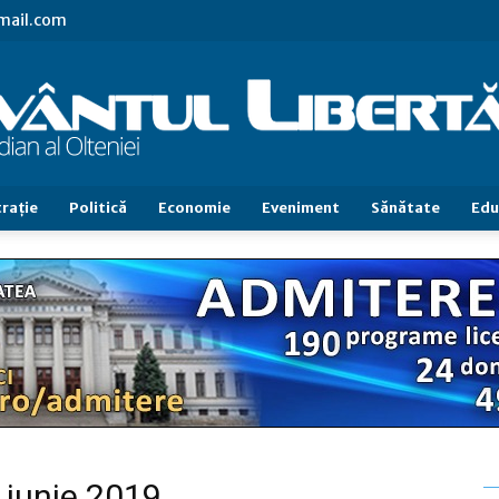
gmail.com
raţie
Politică
Economie
Eveniment
Sănătate
Edu
Cuvântul
Libertăţii
2 iunie 2019