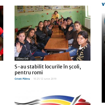
v
Ultima Oră
S-au stabilit locurile în şcoli,
pentru romi
Cristi Pătru
-
10:25 12 iunie 2019