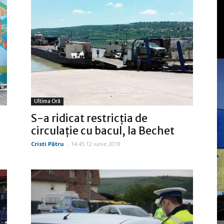
Ultima Oră
S-a ridicat restricţia de
circulaţie cu bacul, la Bechet
Cristi Pătru
-
14:45 12 iunie 2019