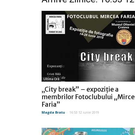
Ultima Oră
„City break” – expoziție a
membrilor Fotoclubului „Mirc
Faria”
Magda Bratu
-
16:53 12 iunie 2019