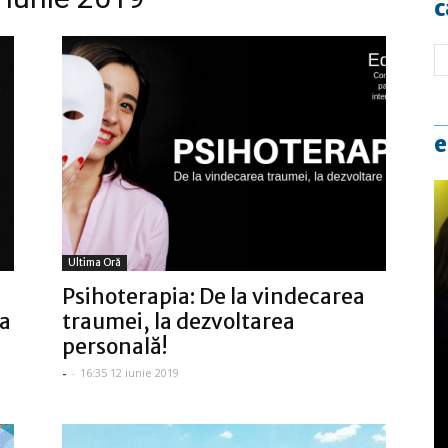
c
e
Ultima Oră
Psihoterapia: De la vindecarea
ea
traumei, la dezvoltarea
personală!
-
-
16:35 12 iunie 2019