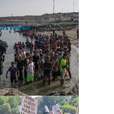
urs valutar
Curs valutar: 05 Aug 2026
EUR
: 5,2489 RON
-0,0008 ▼
USD
: 4,5480 RON
-0,0144 ▼
CHF
: 5,6210 RON
-0,0093 ▼
GBP
: 6,1244 RON
-0,0074 ▼
Convertor valutar
»
Rezultat:
-