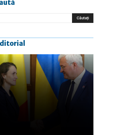
aută
ditorial