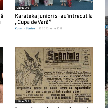
Ultima Oră
să
Karateka juniori s-au întrecut la
u
„Cupa de Vară”
c
Cosmin Staicu
-
13:00 12 iunie 2019
Ultima Oră