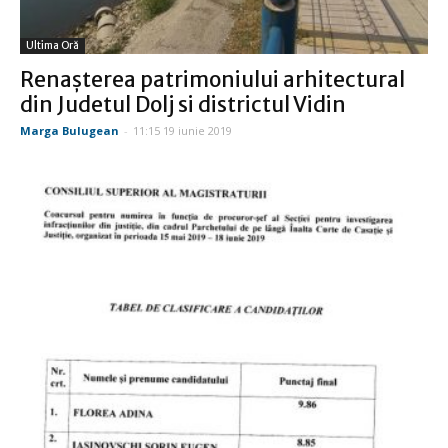
Ultima Oră
Renaşterea patrimoniului arhitectural
din Judetul Dolj si districtul Vidin
Marga Bulugean
-
11:15 19 iunie 2019