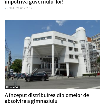
împotriva guvernului lor!
-
-
10:43 19 iunie 2019
Ultima Oră
A început distribuirea diplomelor de
absolvire a gimnaziului