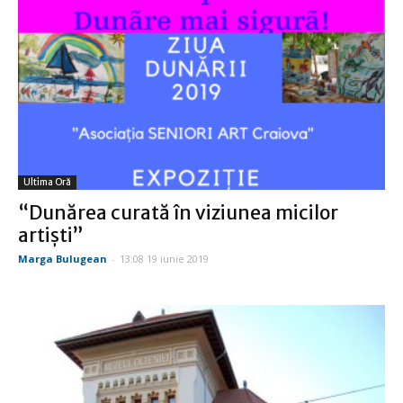
Ultima Oră
“Dunărea curată în viziunea micilor
artişti”
Marga Bulugean
-
13:08 19 iunie 2019