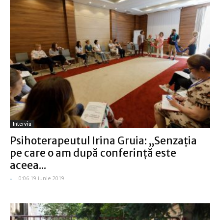
Interviu
Psihoterapeutul Irina Gruia: „Senzaţia
pe care o am după conferinţă este
aceea...
-
-
0:06 19 iunie 2019