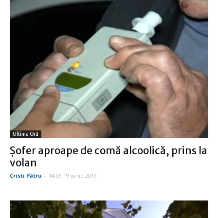
Ultima Oră
Şofer aproape de comă alcoolică, prins la
volan
Cristi Pătru
-
14:09 19 iunie 2019