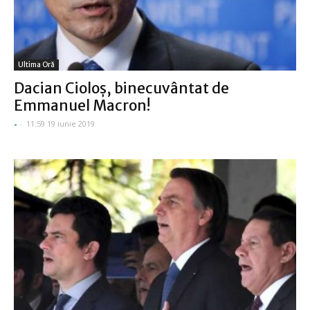
Ultima Oră
Dacian Cioloş, binecuvântat de
Emmanuel Macron!
-
-
11:59 19 iunie 2019