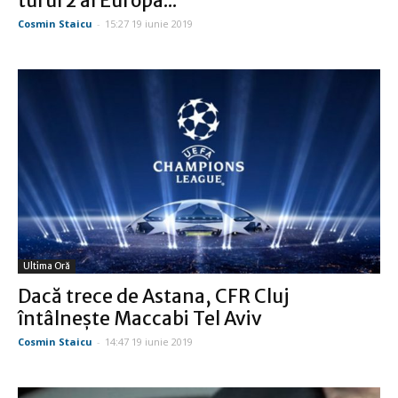
turul 2 al Europa...
Cosmin Staicu
-
15:27 19 iunie 2019
Ultima Oră
Dacă trece de Astana, CFR Cluj
întâlneşte Maccabi Tel Aviv
Cosmin Staicu
-
14:47 19 iunie 2019