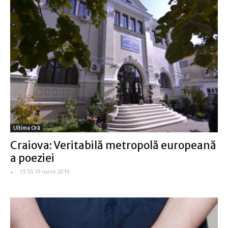
Ultima Oră
Craiova: Veritabilă metropolă europeană
a poeziei
-
-
13:55 19 iunie 2019