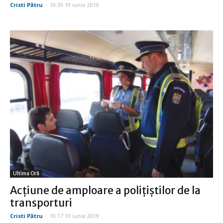
Cristi Pătru
-
10:39 19 iunie 2019
Ultima Oră
Acţiune de amploare a poliţiştilor de la
transporturi
Cristi Pătru
-
10:17 19 iunie 2019