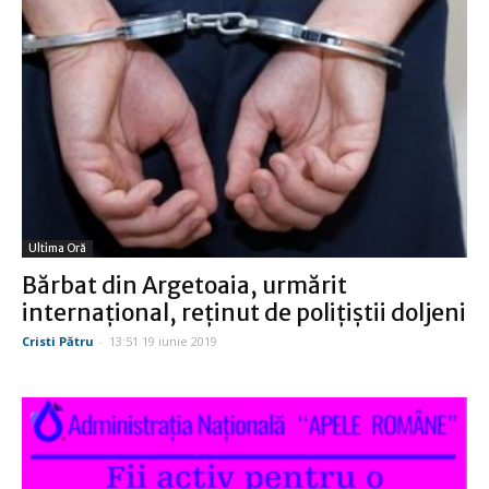
Ultima Oră
Bărbat din Argetoaia, urmărit
internaţional, reţinut de poliţiştii doljeni
Cristi Pătru
-
13:51 19 iunie 2019