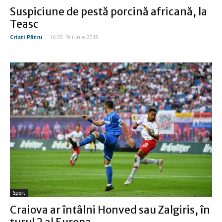
Suspiciune de pestă porcină africană, la
Teasc
Cristi Pătru
-
16:20 19 iunie 2019
Sport
Craiova ar întâlni Honved sau Zalgiris, în