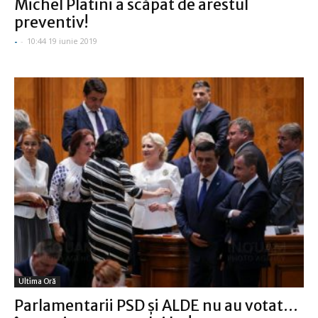
Michel Platini a scăpat de arestul
preventiv!
-
-
10:44 19 iunie 2019
Ultima Oră
Parlamentarii PSD şi ALDE nu au votat…