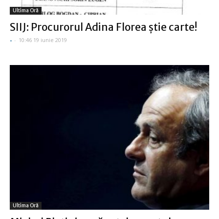
Ultima Oră
SIIJ: Procurorul Adina Florea ştie carte!
-
-
10:46 19 iunie 2019
Ultima Oră