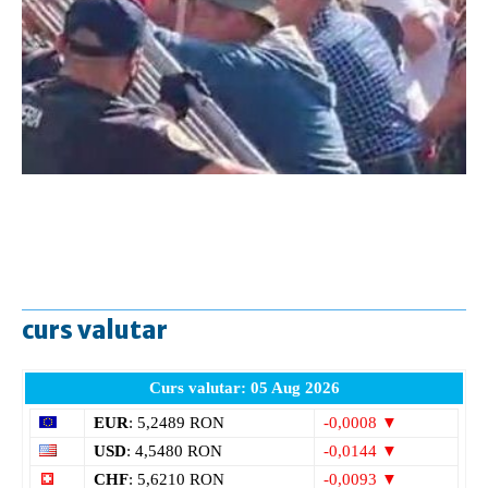
curs valutar
Curs valutar: 05 Aug 2026
EUR
: 5,2489 RON
-0,0008 ▼
USD
: 4,5480 RON
-0,0144 ▼
CHF
: 5,6210 RON
-0,0093 ▼