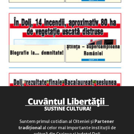
luni-vineri
9.00 - 17.00
sâmbătă
închis
duminică
9.00 - 12.00
Suntem primul cotidian al Olteniei și
Partener
tradițional
al celor mai importante instituții de
cultură din Craiova și județul Dolj