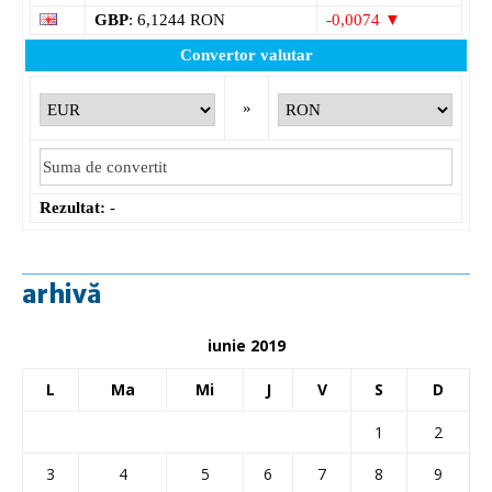
GBP
: 6,1244 RON
-0,0074 ▼
Convertor valutar
»
Rezultat:
-
arhivă
iunie 2019
L
Ma
Mi
J
V
S
D
1
2
3
4
5
6
7
8
9