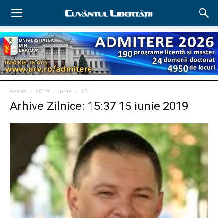
Acasă
2019
iunie
15
Arhive Zilnice: 15:37 15 iunie 2019