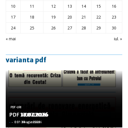
10
11
12
13
14
15
16
17
18
19
20
21
22
23
24
25
26
27
28
29
30
« mai
iul. »
varianta pdf
PDF-URI
PDF-URI
PDF-URI
PDF-URI
PDF-URI
PDF 3.08.2026
PDF 29.07.2026
PDF 27.07.2026
PDF 17.07.2026
PDF 14.07.2026
-
-
-
-
-
-
-
-
-
-
0:01 3 august 2026
0:01 29 iulie 2026
0:01 27 iulie 2026
0:01 17 iulie 2026
0:01 14 iulie 2026