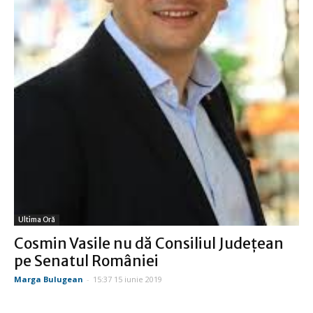
Ultima Oră
Cosmin Vasile nu dă Consiliul Judeţean
pe Senatul României
Marga Bulugean
-
15:37 15 iunie 2019