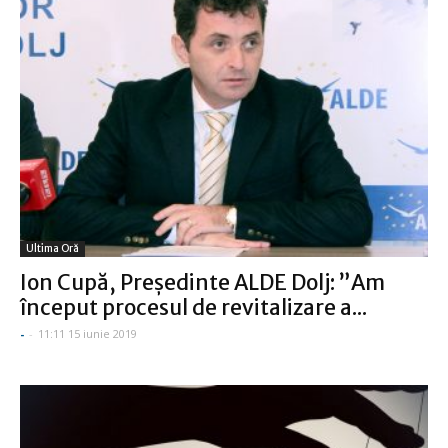
Ultima Oră
Ion Cupă, Președinte ALDE Dolj: ”Am
început procesul de revitalizare a...
-
-
11:11 15 iunie 2019