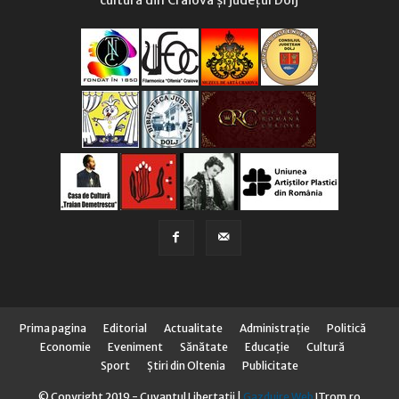
Prima pagina
Editorial
Actualitate
Administraţie
Politică
Economie
Eveniment
Sănătate
Educaţie
Cultură
Sport
Știri din Oltenia
Publicitate
© Copyright 2019 - Cuvantul Libertatii |
Gazduire Web
ITrom.ro