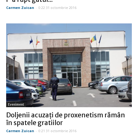
Carmen Zuican
-
0:22 31 octombrie 2016
Eveniment
Doljenii acuzaţi de proxenetism rămân
în spatele gratiilor
Carmen Zuican
-
0:21 31 octombrie 2016