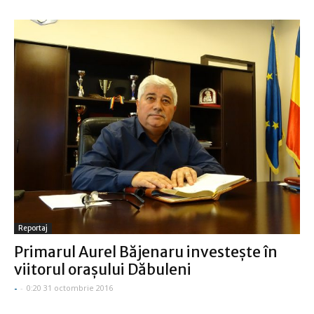
Reportaj
Primarul Aurel Băjenaru investeşte în
viitorul oraşului Dăbuleni
-
-
0:20 31 octombrie 2016