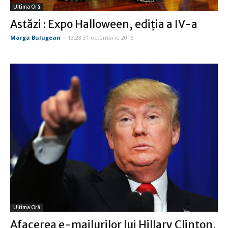
Ultima Oră
Astăzi : Expo Halloween, ediţia a IV-a
Marga Bulugean
-
13:28 31 octombrie 2016
Ultima Oră
Afacerea e-mailurilor lui Hillary Clinton,