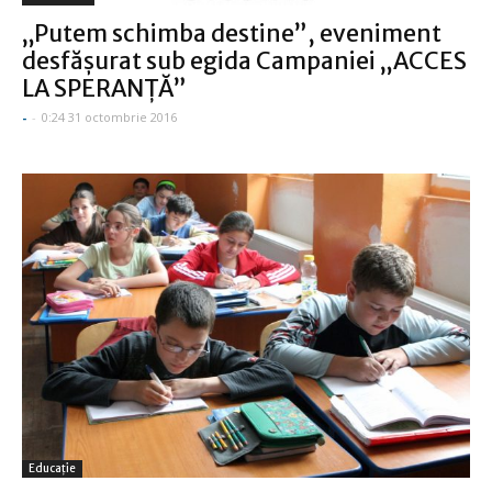
„Putem schimba destine”, eveniment
desfăşurat sub egida Campaniei „ACCES
LA SPERANŢĂ”
-
-
0:24 31 octombrie 2016
Educație