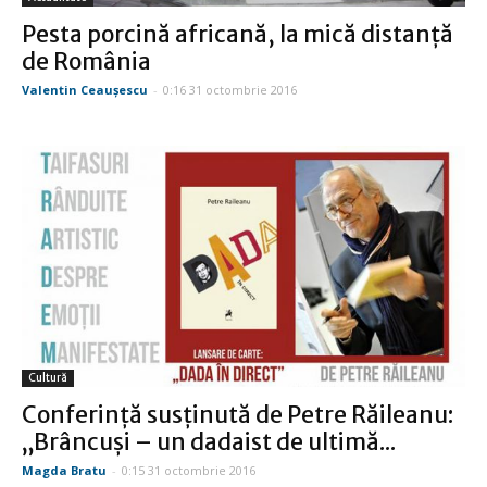
Pesta porcină africană, la mică distanţă
de România
Valentin Ceauşescu
-
0:16 31 octombrie 2016
Cultură
Conferinţă susţinută de Petre Răileanu:
„Brâncuşi – un dadaist de ultimă...
Magda Bratu
-
0:15 31 octombrie 2016