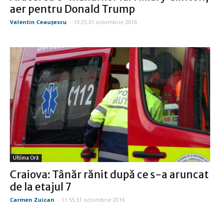
aer pentru Donald Trump
Valentin Ceauşescu
-
13:25 31 octombrie 2016
Ultima Oră
Craiova: Tânăr rănit după ce s-a aruncat
de la etajul 7
Carmen Zuican
-
11:55 31 octombrie 2016