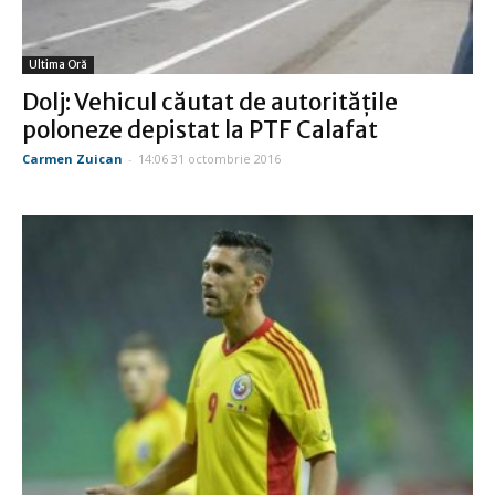
Ultima Oră
Dolj: Vehicul căutat de autorităţile
poloneze depistat la PTF Calafat
Carmen Zuican
-
14:06 31 octombrie 2016