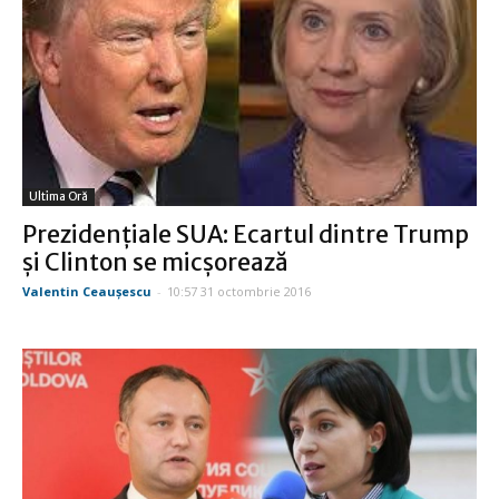
Ultima Oră
Prezidenţiale SUA: Ecartul dintre Trump
şi Clinton se micşorează
Valentin Ceauşescu
-
10:57 31 octombrie 2016