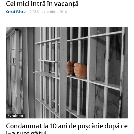
Cei mici intră în vacanţă
Cristi Pătru
-
0:23 31 octombrie 2016
Eveniment
Condamnat la 10 ani de puşcărie după ce
i-a rupt gâtul...