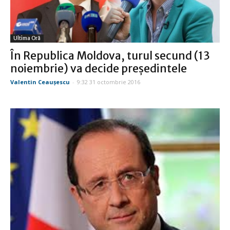
Ultima Oră
În Republica Moldova, turul secund (13
noiembrie) va decide preşedintele
Valentin Ceauşescu
-
9:32 31 octombrie 2016