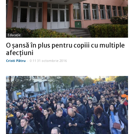
Educație
O şansă în plus pentru copiii cu multiple
afecţiuni
Cristi Pătru
-
0:11 31 octombrie 2016