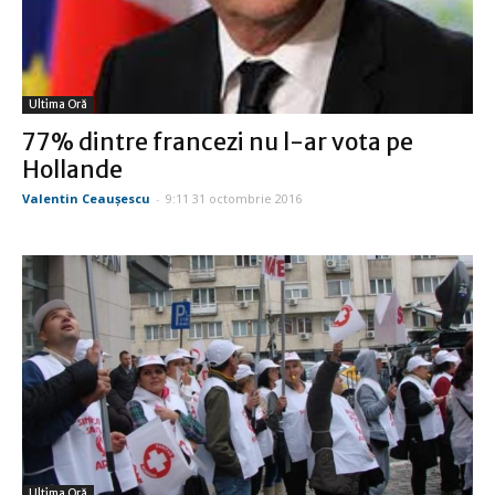
Ultima Oră
77% dintre francezi nu l-ar vota pe
Hollande
Valentin Ceauşescu
-
9:11 31 octombrie 2016
Ultima Oră