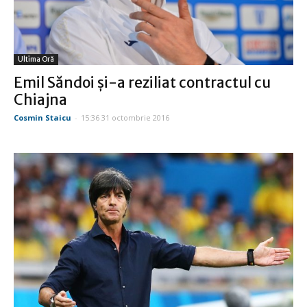
Ultima Oră
Emil Săndoi şi-a reziliat contractul cu
Chiajna
Cosmin Staicu
-
15:36 31 octombrie 2016