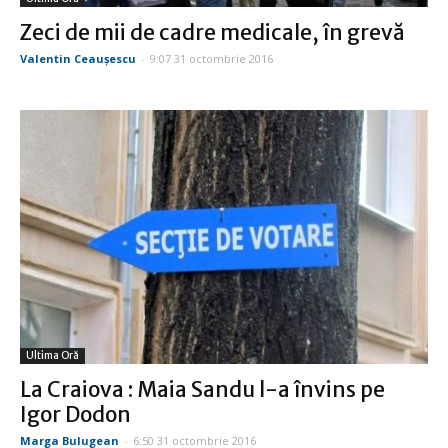
Zeci de mii de cadre medicale, în grevă
Valentin Ceauşescu
-
9:07 31 octombrie 2016
Ultima Oră
La Craiova : Maia Sandu l-a învins pe
Igor Dodon
Marga Bulugean
-
6:50 31 octombrie 2016