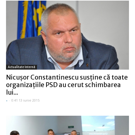
Actualitate Internă
Nicuşor Constantinescu susţine că toate
organizaţiile PSD au cerut schimbarea
lui...
-
-
0:41 13 iunie 2015