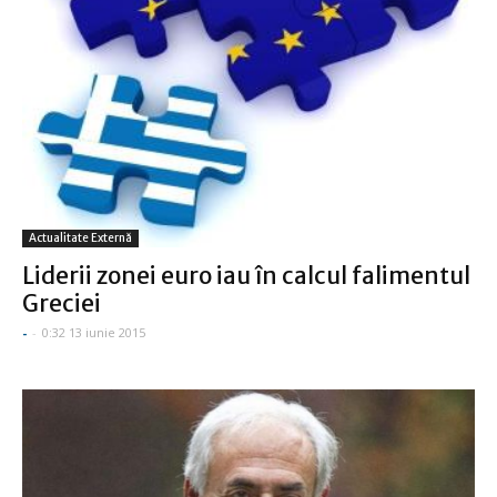
Actualitate Externă
Liderii zonei euro iau în calcul falimentul
Greciei
-
-
0:32 13 iunie 2015