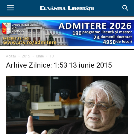
Acasă
2015
iunie
13
Arhive Zilnice: 1:53 13 iunie 2015