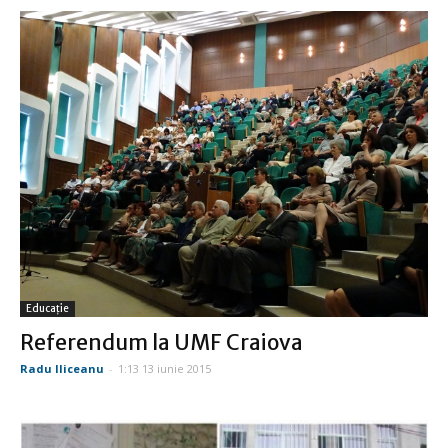
Educație
Referendum la UMF Craiova
Radu Iliceanu
-
1:13 13 iunie 2015