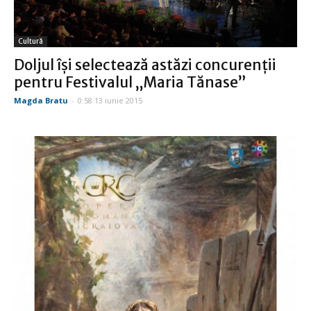
Cultură
Doljul îşi selectează astăzi concurenţii
pentru Festivalul „Maria Tănase”
Magda Bratu
-
0:58 13 iunie 2015