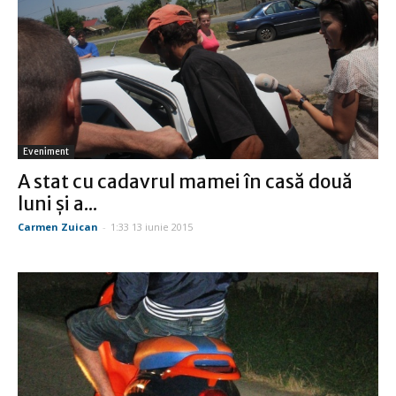
Eveniment
A stat cu cadavrul mamei în casă două
luni şi a...
Carmen Zuican
-
1:33 13 iunie 2015