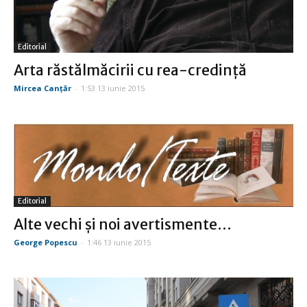
Editorial
Arta răstălmăcirii cu rea-credinţă
Mircea Canţăr
-
1:53 13 iunie 2015
Editorial
Alte vechi şi noi avertismente…
George Popescu
-
1:46 13 iunie 2015