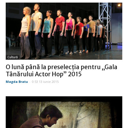
Cultură
O lună până la preselecţia pentru „Gala
Tânărului Actor Hop” 2015
Magda Bratu
-
0:53 13 iunie 2015