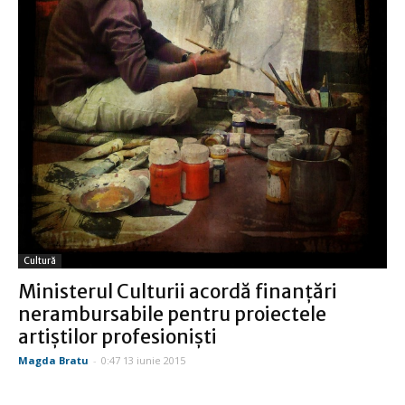
Cultură
Ministerul Culturii acordă finanţări
nerambursabile pentru proiectele
artiştilor profesionişti
Magda Bratu
-
0:47 13 iunie 2015