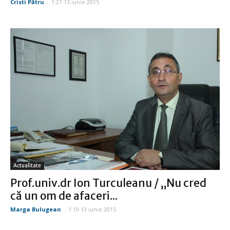
Cristi Pătru
-
1:21 13 iunie 2015
Actualitate
Prof.univ.dr Ion Turculeanu / „Nu cred
că un om de afaceri...
Marga Bulugean
-
1:19 13 iunie 2015