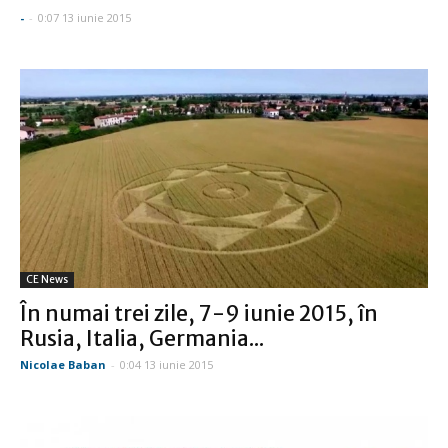
-
-
0:07 13 iunie 2015
CE News
În numai trei zile, 7-9 iunie 2015, în
Rusia, Italia, Germania...
Nicolae Baban
-
0:04 13 iunie 2015