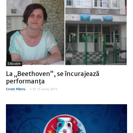
Educație
La „Beethoven”, se încurajează
performanţa
Cristi Pătru
-
1:10 13 iunie 2015