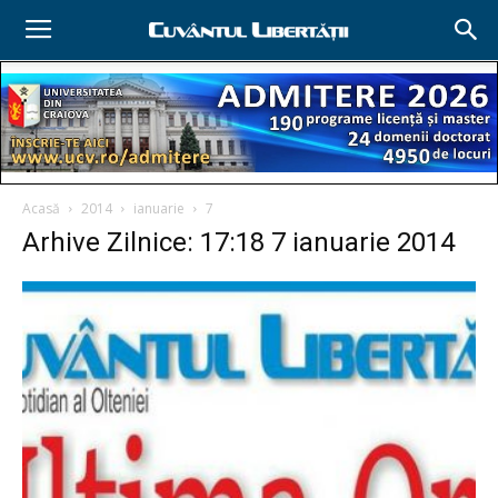
Acasă
2014
ianuarie
7
Arhive Zilnice: 17:18 7 ianuarie 2014