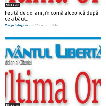
Ultima Oră
Fetiţă de doi ani, în comă alcoolică după
ce a băut...
Marga Bulugean
-
17:12 7 ianuarie 2014
Ultima Oră