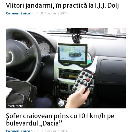
Viitori jandarmi, în practică la I.J.J. Dolj
Carmen Zuican
-
1:58 7 ianuarie 2014
Eveniment
Şofer craiovean prins cu 101 km/h pe
bulevardul „Dacia”
Carmen Zuican
-
1:57 7 ianuarie 2014