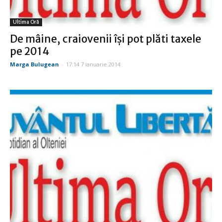
Ultima Oră
De mâine, craiovenii îşi pot plăti taxele
pe 2014
Marga Bulugean
-
17:14 7 ianuarie 2014