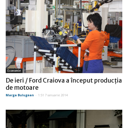
Economie
De ieri / Ford Craiova a început producţia
de motoare
Marga Bulugean
-
1:51 7 ianuarie 2014