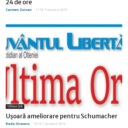
24 de ore
Carmen Zuican
-
11:54 7 ianuarie 2014
Ultima Oră
Uşoară ameliorare pentru Schumacher
Radu Iliceanu
-
10:16 7 ianuarie 2014