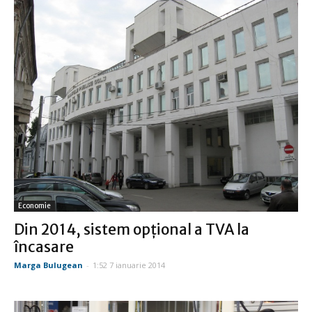
Economie
Din 2014, sistem opţional a TVA la
încasare
Marga Bulugean
-
1:52 7 ianuarie 2014