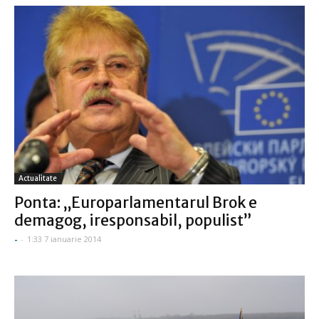
Actualitate
Ponta: „Europarlamentarul Brok e
demagog, iresponsabil, populist”
-
-
1:33 7 ianuarie 2014