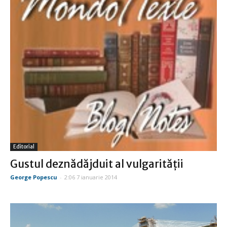
Editorial
Gustul deznădăjduit al vulgarităţii
George Popescu
-
2:06 7 ianuarie 2014