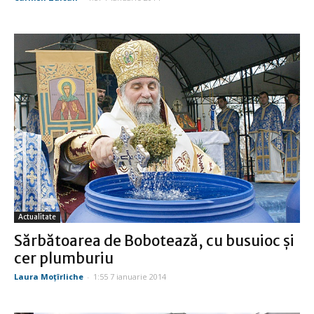
Actualitate
Sărbătoarea de Bobotează, cu busuioc şi
cer plumburiu
Laura Moţîrliche
-
1:55 7 ianuarie 2014