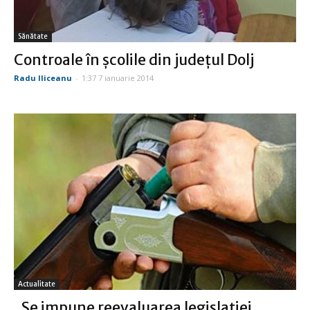
Sănătate
Controale în şcolile din judeţul Dolj
Radu Iliceanu
-
1:37 7 ianuarie 2014
Actualitate
„Se impune reevaluarea legislaţiei