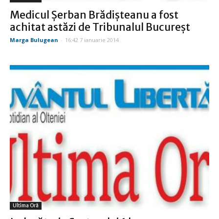
Medicul Şerban Brădişteanu a fost
achitat astăzi de Tribunalul Bucureşt
Marga Bulugean
-
16:42 7 ianuarie 2014
Ultima Oră