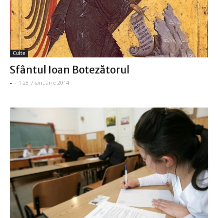
Culte
Sfântul Ioan Botezătorul
-
-
1:28 7 ianuarie 2014