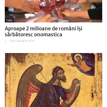
Culte
Aproape 2 milioane de români își
sărbătoresc onomastica
-
-
1:30 7 ianuarie 2014