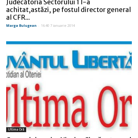
Judecătoria Sectorului 1 l-a
achitat,astăzi, pe fostul director general
al CFR...
Marga Bulugean
-
16:40 7 ianuarie 2014
Ultima Oră