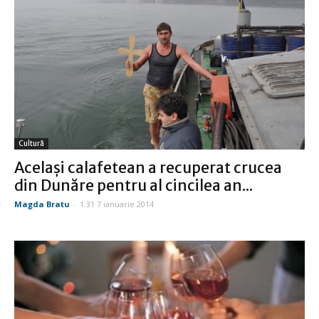
Cultură
Același calafetean a recuperat crucea
din Dunăre pentru al cincilea an...
Magda Bratu
-
1:31 7 ianuarie 2014