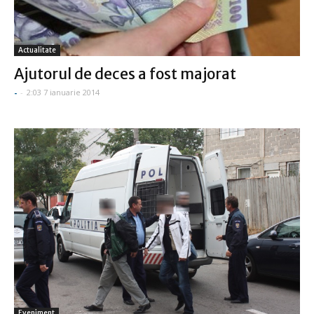
Actualitate
Ajutorul de deces a fost majorat
-
-
2:03 7 ianuarie 2014
Eveniment