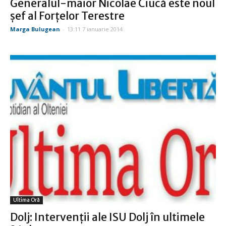
Generalul-maior Nicolae Ciucă este noul
şef al Forţelor Terestre
Marga Bulugean
-
13:11 7 ianuarie 2014
Ultima Oră
Dolj: Intervenții ale ISU Dolj în ultimele