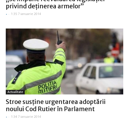
privind deţinerea armelor”
-
-
1:35 7 ianuarie 2014
Actualitate
Stroe susţine urgentarea adoptării
noului Cod Rutier în Parlament
-
-
1:34 7 ianuarie 2014