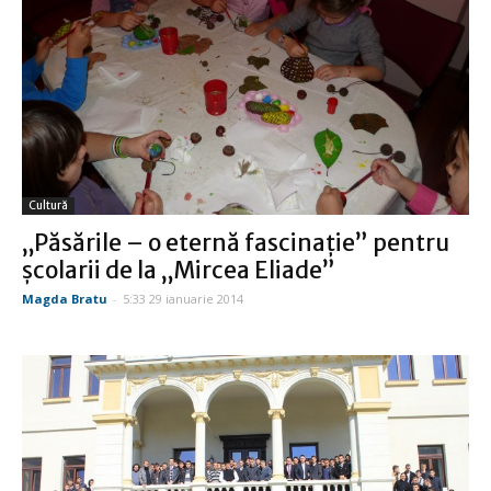
Cultură
„Păsările – o eternă fascinaţie” pentru
şcolarii de la „Mircea Eliade”
Magda Bratu
-
5:33 29 ianuarie 2014