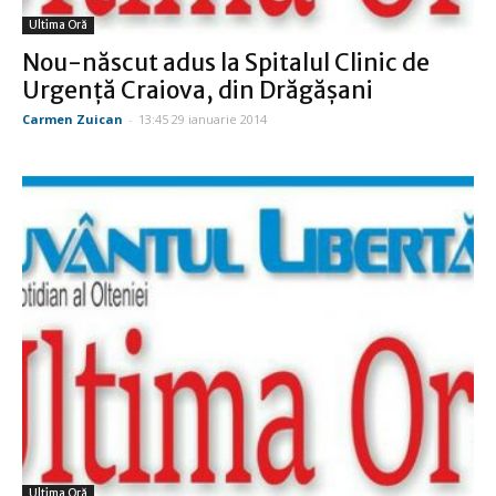
Ultima Oră
Nou-născut adus la Spitalul Clinic de
Urgență Craiova, din Drăgășani
Carmen Zuican
-
13:45 29 ianuarie 2014
Ultima Oră