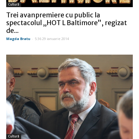
Cultură
Trei avanpremiere cu public la
spectacolul „HOT L Baltimore”, regizat
de...
Magda Bratu
-
5:36 29 ianuarie 2014
Cultură