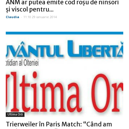
ANM ar putea emite cod roşu de ninsori
și viscol pentru...
Claudia
-
11:10 29 ianuarie 2014
Ultima Oră
Trierweiler în Paris Match: “Când am