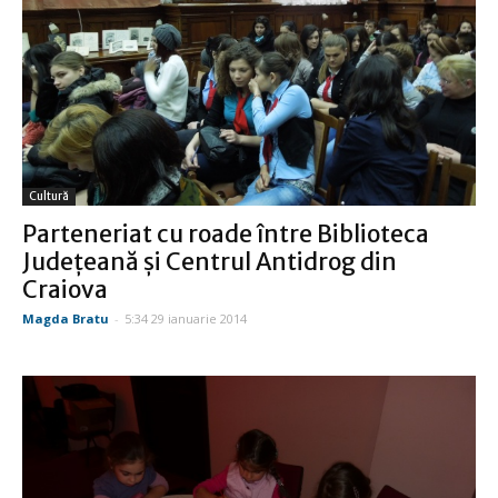
Cultură
Parteneriat cu roade între Biblioteca
Judeţeană şi Centrul Antidrog din
Craiova
Magda Bratu
-
5:34 29 ianuarie 2014