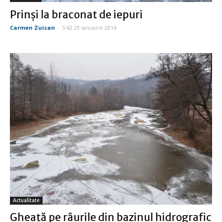
Prinşi la braconat de iepuri
Carmen Zuican
-
5:42 29 ianuarie 2014
Actualitate
Gheaţă pe râurile din bazinul hidrografic