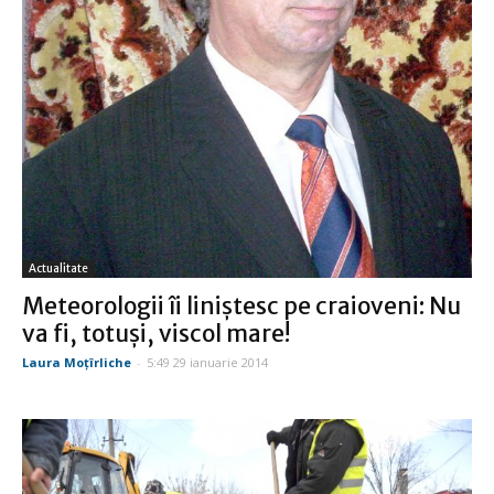
Actualitate
Meteorologii îi liniştesc pe craioveni: Nu
va fi, totuşi, viscol mare!
Laura Moţîrliche
-
5:49 29 ianuarie 2014