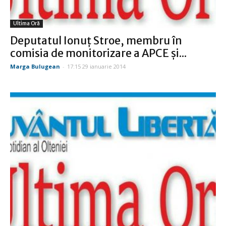
Ultima Oră
Deputatul Ionuţ Stroe, membru în
comisia de monitorizare a APCE şi...
Marga Bulugean
-
17:15 29 ianuarie 2014