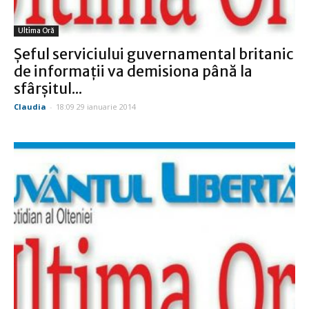
Ultima Oră
Şeful serviciului guvernamental britanic
de informaţii va demisiona până la
sfârşitul...
Claudia
-
18:09 29 ianuarie 2014