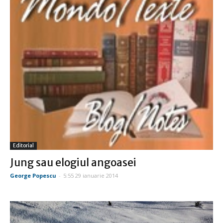
Editorial
Jung sau elogiul angoasei
George Popescu
-
5:55 29 ianuarie 2014