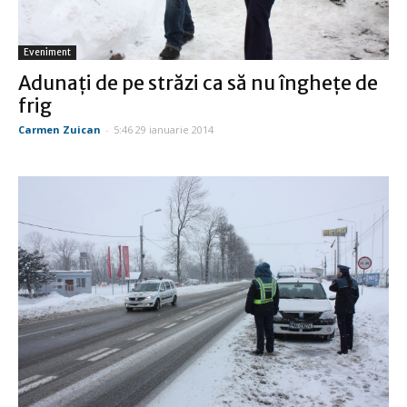
Eveniment
Adunaţi de pe străzi ca să nu îngheţe de
frig
Carmen Zuican
-
5:46 29 ianuarie 2014