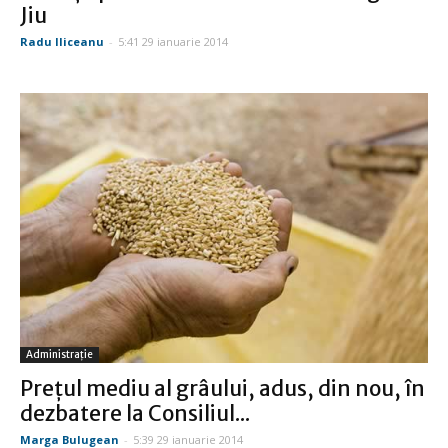
Jiu
Radu Iliceanu
-
5:41 29 ianuarie 2014
Administraţie
Preţul mediu al grâului, adus, din nou, în
dezbatere la Consiliul...
Marga Bulugean
-
5:39 29 ianuarie 2014