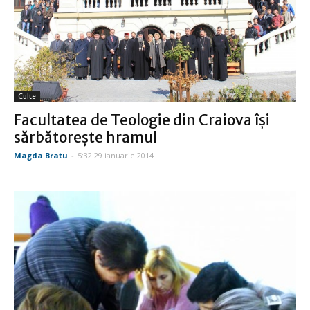
Culte
Facultatea de Teologie din Craiova îşi
sărbătoreşte hramul
Magda Bratu
-
5:32 29 ianuarie 2014