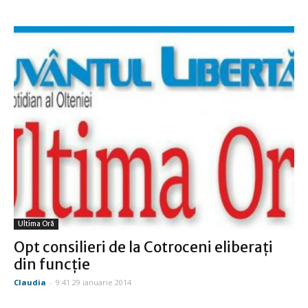
Ultima Oră
Opt consilieri de la Cotroceni eliberaţi
din funcţie
Claudia
-
9:41 29 ianuarie 2014