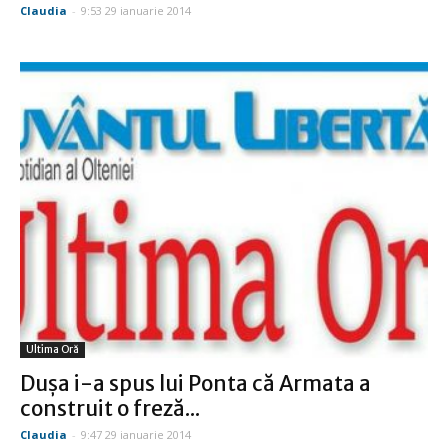
Claudia
-
9:53 29 ianuarie 2014
Ultima Oră
Duşa i-a spus lui Ponta că Armata a
construit o freză...
Claudia
-
9:47 29 ianuarie 2014