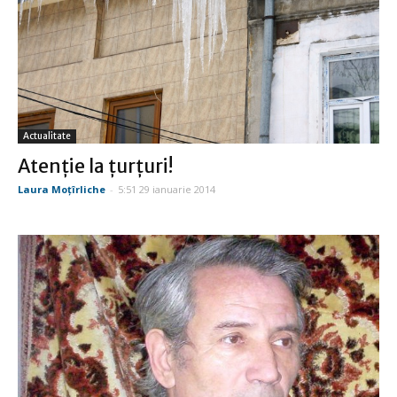
Actualitate
Atenţie la ţurţuri!
Laura Moţîrliche
-
5:51 29 ianuarie 2014