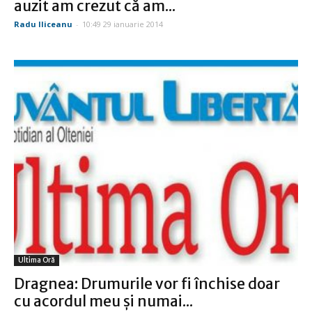
auzit am crezut că am...
Radu Iliceanu
-
10:49 29 ianuarie 2014
Ultima Oră
Dragnea: Drumurile vor fi închise doar
cu acordul meu şi numai...