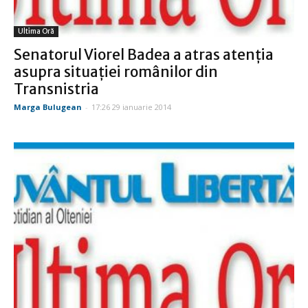
Ultima Oră
Senatorul Viorel Badea a atras atenţia
asupra situaţiei românilor din
Transnistria
Marga Bulugean
-
17:26 29 ianuarie 2014