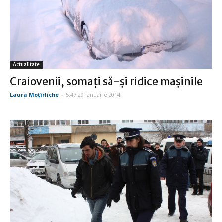
Actualitate
Craiovenii, somaţi să-şi ridice maşinile
Laura Moţîrliche
-
5:47 29 ianuarie 2014