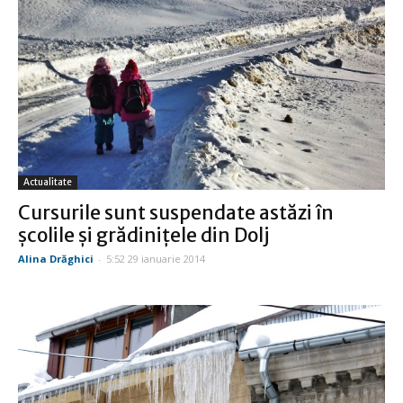
Actualitate
Cursurile sunt suspendate astăzi în
şcolile şi grădiniţele din Dolj
Alina Drăghici
-
5:52 29 ianuarie 2014