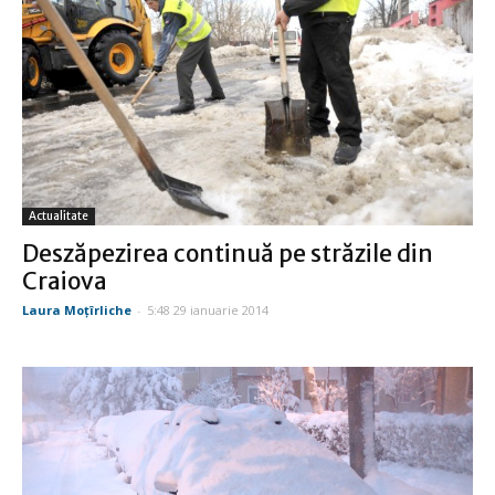
Actualitate
Deszăpezirea continuă pe străzile din
Craiova
Laura Moţîrliche
-
5:48 29 ianuarie 2014