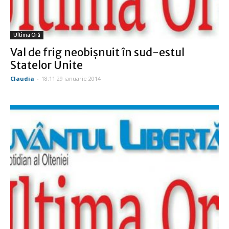
Ultima Oră
Val de frig neobişnuit în sud-estul
Statelor Unite
Claudia
-
18:11 29 ianuarie 2014