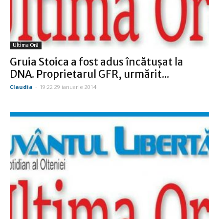
Ultima Oră
Gruia Stoica a fost adus încătuşat la
DNA. Proprietarul GFR, urmărit...
Claudia
-
19:22 29 ianuarie 2014