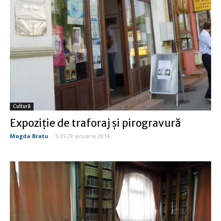
Cultură
Expoziţie de traforaj şi pirogravură
Magda Bratu
-
5:35 29 ianuarie 2014