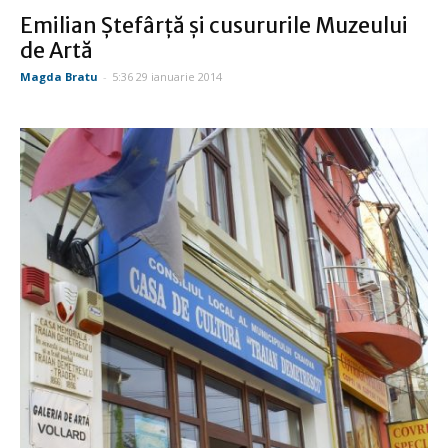
Emilian Ştefârţă şi cusururile Muzeului
de Artă
Magda Bratu
-
5:36 29 ianuarie 2014