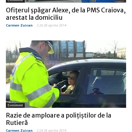
Eveniment
Ofițerul șpăgar Alexe, de la PMS Craiova,
arestat la domiciliu
Carmen Zuican
-
2:26 28 aprilie 2014
Eveniment
Razie de amploare a polițiștilor de la
Rutieră
Carmen Zuican
-
2:24 28 aprilie 2014