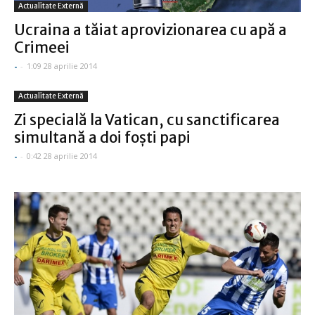
Actualitate Externă
Ucraina a tăiat aprovizionarea cu apă a
Crimeei
-
-
1:09 28 aprilie 2014
Actualitate Externă
Zi specială la Vatican, cu sanctificarea
simultană a doi foşti papi
-
-
0:42 28 aprilie 2014