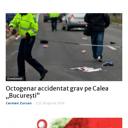
Eveniment
Octogenar accidentat grav pe Calea
„București”
Carmen Zuican
-
2:22 28 aprilie 2014