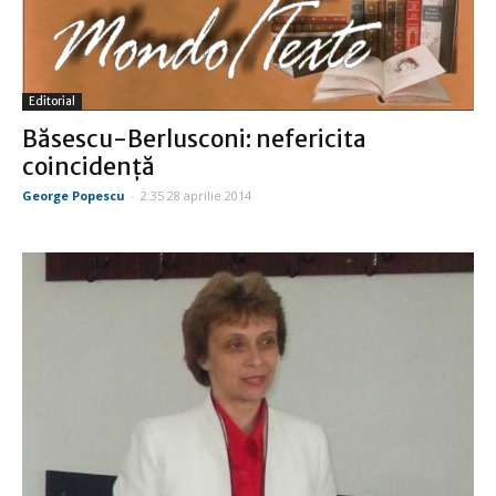
Editorial
Băsescu-Berlusconi: nefericita
coincidenţă
George Popescu
-
2:35 28 aprilie 2014