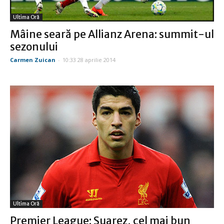
Ultima Oră
Mâine seară pe Allianz Arena: summit-ul
sezonului
Carmen Zuican
-
10:33 28 aprilie 2014
Ultima Oră
Premier League: Suarez, cel mai bun