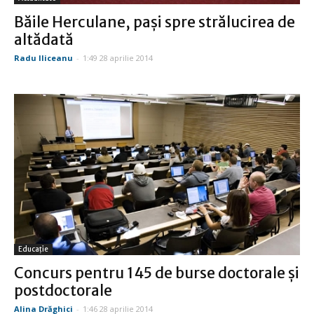
Băile Herculane, paşi spre strălucirea de
altădată
Radu Iliceanu
-
1:49 28 aprilie 2014
Educație
Concurs pentru 145 de burse doctorale şi
postdoctorale
Alina Drăghici
-
1:46 28 aprilie 2014