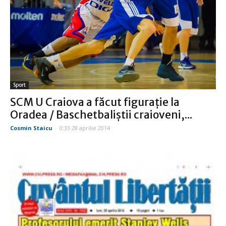
Sport
SCM U Craiova a făcut figuraţie la
Oradea / Baschetbaliştii craioveni,...
Cosmin Staicu
-
0:33 28 aprilie 2014