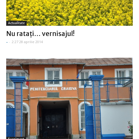
Actualitate
Nu rataţi… vernisajul!
-
-
2:27 28 aprilie 2014