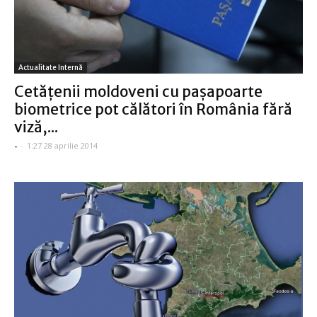
Actualitate Internă
Cetăţenii moldoveni cu paşapoarte
biometrice pot călători în România fără
viză,...
-
-
1:27 28 aprilie 2014