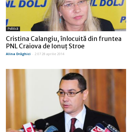
Politică
Cristina Calangiu, înlocuită din fruntea
PNL Craiova de Ionuţ Stroe
Alina Drăghici
-
2:07 28 aprilie 2014