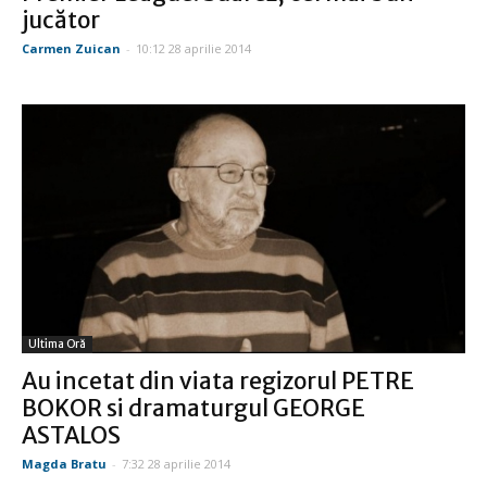
jucător
Carmen Zuican
-
10:12 28 aprilie 2014
Ultima Oră
Au incetat din viata regizorul PETRE
BOKOR si dramaturgul GEORGE
ASTALOS
Magda Bratu
-
7:32 28 aprilie 2014