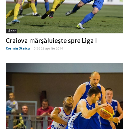
Slider
Craiova mărşăluieşte spre Liga I
Cosmin Staicu
-
0:36 28 aprilie 2014