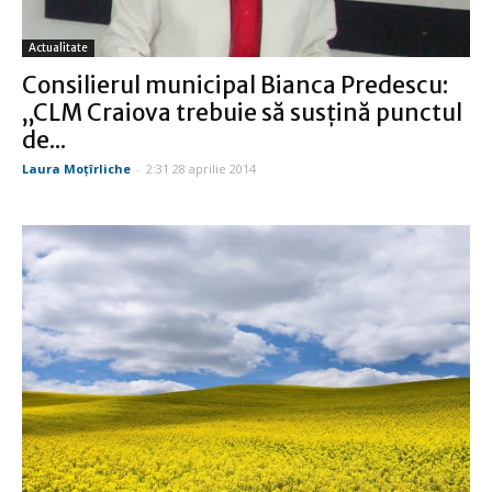
Actualitate
Consilierul municipal Bianca Predescu:
„CLM Craiova trebuie să susțină punctul
de...
Laura Moţîrliche
-
2:31 28 aprilie 2014