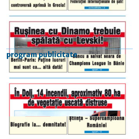
program publicitate
luni-vineri
9.00 - 17.00
sâmbătă
închis
duminică
9.00 - 12.00