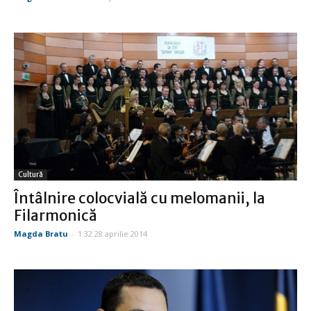
Cultură
Întâlnire colocvială cu melomanii, la
Filarmonică
Magda Bratu
-
1:32 28 aprilie 2014