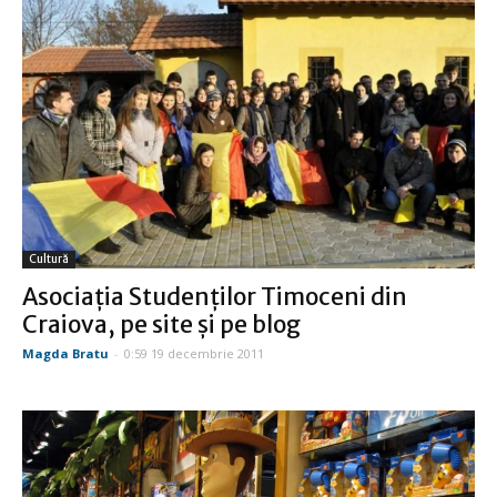
Cultură
Asociaţia Studenţilor Timoceni din
Craiova, pe site şi pe blog
Magda Bratu
-
0:59 19 decembrie 2011