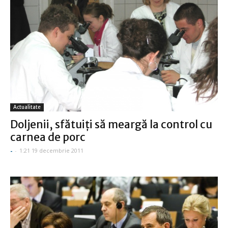
Actualitate
Doljenii, sfătuiţi să meargă la control cu
carnea de porc
-
-
1:21 19 decembrie 2011