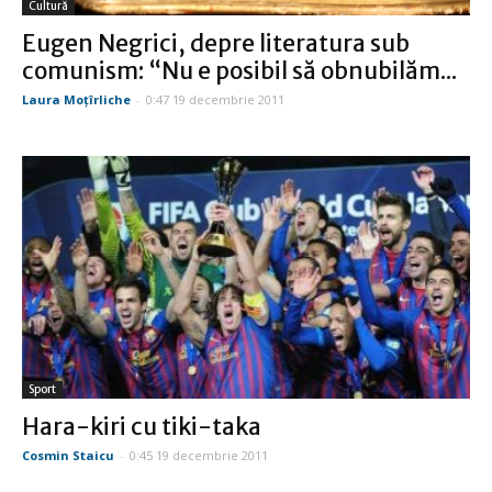
Cultură
Eugen Negrici, depre literatura sub
comunism: “Nu e posibil să obnubilăm...
Laura Moţîrliche
-
0:47 19 decembrie 2011
Sport
Hara-kiri cu tiki-taka
Cosmin Staicu
-
0:45 19 decembrie 2011