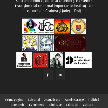
Suntem primul cotidian al Olteniei și
Partener
tradițional
al celor mai importante instituții de
cultură din Craiova și județul Dolj
Prima pagina
Editorial
Actualitate
Administraţie
Politică
Economie
Eveniment
Sănătate
Educaţie
Cultură