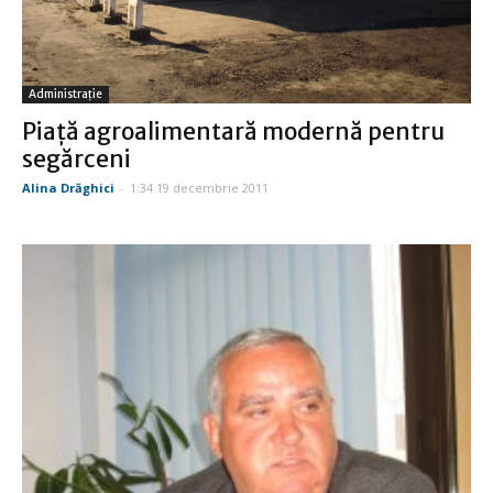
Administraţie
Piaţă agroalimentară modernă pentru
segărceni
Alina Drăghici
-
1:34 19 decembrie 2011