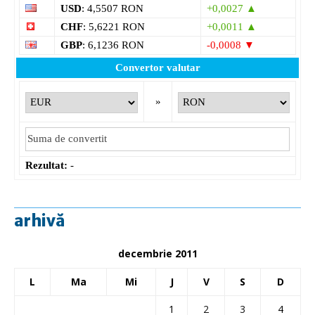
USD
: 4,5507 RON
+0,0027 ▲
CHF
: 5,6221 RON
+0,0011 ▲
GBP
: 6,1236 RON
-0,0008 ▼
Convertor valutar
»
Rezultat:
-
arhivă
decembrie 2011
L
Ma
Mi
J
V
S
D
1
2
3
4