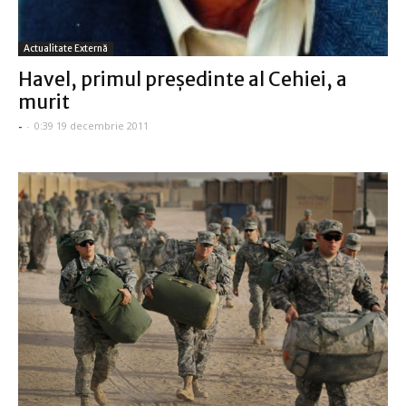
Actualitate Externă
Havel, primul preşedinte al Cehiei, a
murit
-
-
0:39 19 decembrie 2011