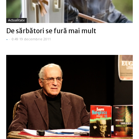
Actualitate
De sărbători se fură mai mult
-
-
0:49 19 decembrie 2011