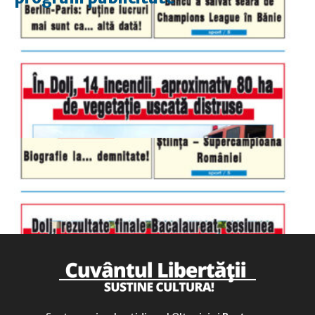
luni-vineri
9.00 - 17.00
sâmbătă
închis
duminică
9.00 - 12.00