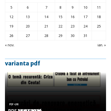
5
6
7
8
9
10
11
12
13
14
15
16
17
18
19
20
21
22
23
24
25
26
27
28
29
30
31
« nov.
ian. »
varianta pdf
PDF-URI
PDF-URI
PDF-URI
PDF-URI
PDF-URI
PDF 3.08.2026
PDF 29.07.2026
PDF 27.07.2026
PDF 17.07.2026
PDF 14.07.2026