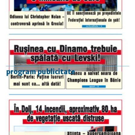
program publicitate
luni-vineri
9.00 - 17.00
sâmbătă
închis
duminică
9.00 - 12.00