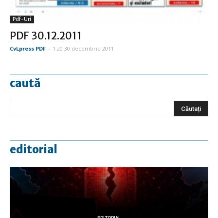
Pdf-Uri
PDF 30.12.2011
CvLpress PDF
-
1:20 30 decembrie 2011
caută
editorial