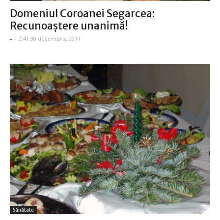
Domeniul Coroanei Segarcea:
Recunoaştere unanimă!
-
-
2:41 30 decembrie 2011
Sănătate