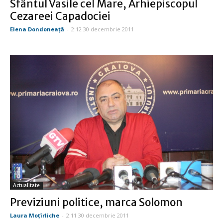
Sfântul Vasile cel Mare, Arhiepiscopul
Cezareei Capadociei
Elena Dondoneaţă
-
2:12 30 decembrie 2011
Actualitate
Previziuni politice, marca Solomon
Laura Moţîrliche
-
2:11 30 decembrie 2011