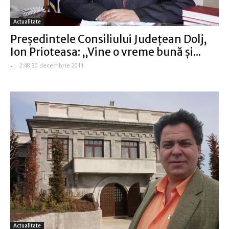
Actualitate
Preşedintele Consiliului Judeţean Dolj,
Ion Prioteasa: „Vine o vreme bună şi...
-
-
2:48 30 decembrie 2011
Actualitate