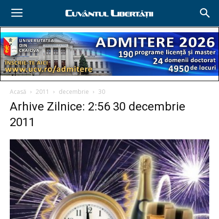
Acasă
2011
decembrie
30
Arhive Zilnice: 2:56 30 decembrie
2011