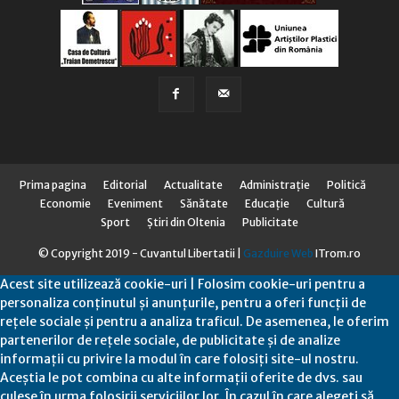
Prima pagina
Editorial
Actualitate
Administraţie
Politică
Economie
Eveniment
Sănătate
Educaţie
Cultură
Sport
Știri din Oltenia
Publicitate
© Copyright 2019 - Cuvantul Libertatii |
Gazduire Web
ITrom.ro
Acest site utilizează cookie-uri | Folosim cookie-uri pentru a
personaliza conținutul și anunțurile, pentru a oferi funcții de
rețele sociale și pentru a analiza traficul. De asemenea, le oferim
partenerilor de rețele sociale, de publicitate și de analize
informații cu privire la modul în care folosiți site-ul nostru.
Aceștia le pot combina cu alte informații oferite de dvs. sau
culese în urma folosirii serviciilor lor. În cazul în care alegeți să