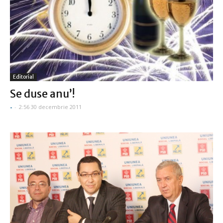
Editorial
Se duse anu’!
-
-
2:56 30 decembrie 2011