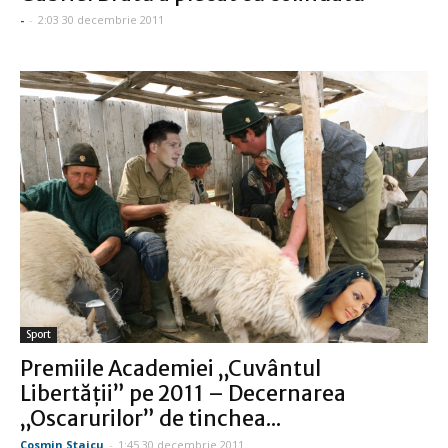
-
-
2:03 30 decembrie 2011
Sport
Premiile Academiei „Cuvântul
Libertăţii” pe 2011 – Decernarea
„Oscarurilor” de tinchea...
Cosmin Staicu
-
1:45 30 decembrie 2011