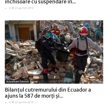
închisoare cu suspendare în...
-
-
0:48 23 aprilie 2016
Actualitate Externă
Bilanţul cutremurului din Ecuador a
ajuns la 587 de morţi şi...
-
-
0:40 23 aprilie 2016