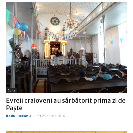
Culte
Evreii craioveni au sărbătorit prima zi de
Paşte
Radu Iliceanu
-
1:31 23 aprilie 2016