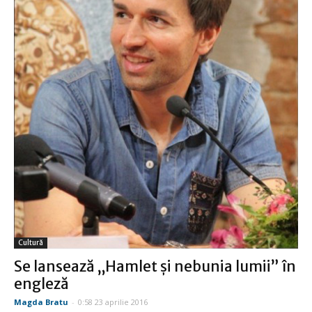
Cultură
Se lansează „Hamlet şi nebunia lumii” în
engleză
Magda Bratu
-
0:58 23 aprilie 2016