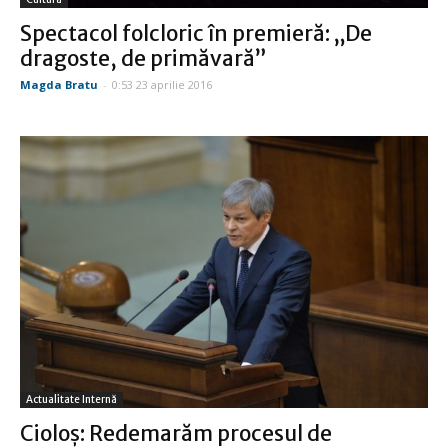
Spectacol folcloric în premieră: „De
dragoste, de primăvară”
Magda Bratu
-
0:53 23 aprilie 2016
Actualitate Internă
Cioloş: Redemarăm procesul de