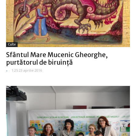
Culte
Sfântul Mare Mucenic Gheorghe,
purtătorul de biruinţă
-
-
1:25 23 aprilie 2016