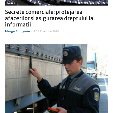
Politică
Secrete comerciale: protejarea
afacerilor şi asigurarea dreptului la
informaţii
Marga Bulugean
-
1:55 23 aprilie 2016