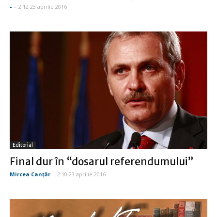
-
-
2:12 23 aprilie 2016
Editorial
Final dur în “dosarul referendumului”
Mircea Canţăr
-
2:10 23 aprilie 2016