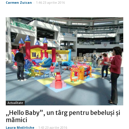
Carmen Zuican
-
1:46 23 aprilie 2016
Actualitate
„Hello Baby”, un târg pentru bebeluşi şi
mămici
Laura Moţîrliche
-
1:43 23 aprilie 2016