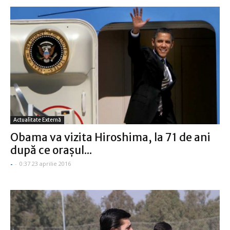
Actualitate Externă
Obama va vizita Hiroshima, la 71 de ani
după ce oraşul...
-
-
0:37 23 aprilie 2016