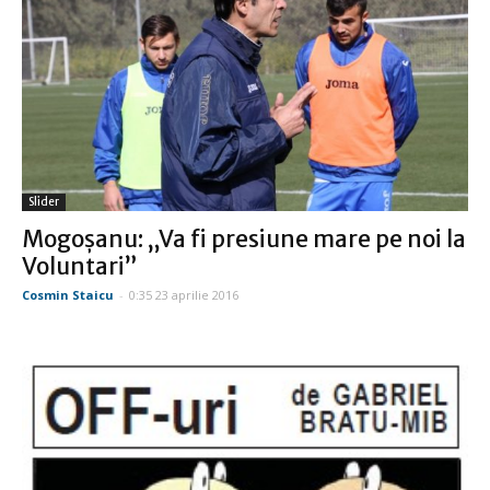
Slider
Mogoşanu: „Va fi presiune mare pe noi la
Voluntari”
Cosmin Staicu
-
0:35 23 aprilie 2016