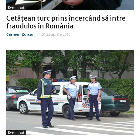
Eveniment
Cetăţean turc prins încercând să intre
fraudulos în România
Carmen Zuican
-
1:51 23 aprilie 2016
Eveniment