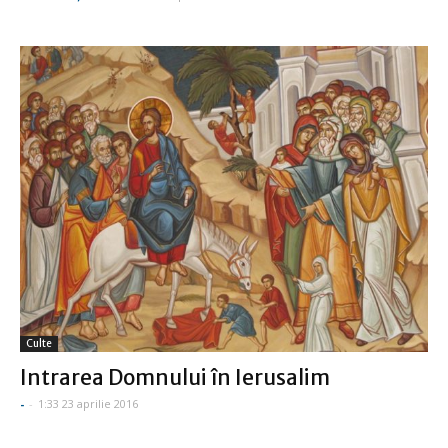
Culte
Intrarea Domnului în Ierusalim
-
-
1:33 23 aprilie 2016