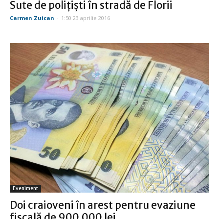
Sute de poliţişti în stradă de Florii
Carmen Zuican
-
1:50 23 aprilie 2016
Eveniment
Doi craioveni în arest pentru evaziune
fiscală de 900.000 lei