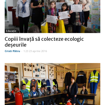
Educație
Copiii învaţă să colecteze ecologic
deşeurile
Cristi Pătru
-
1:23 23 aprilie 2016