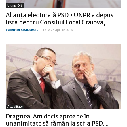
Ultima Oră
Alianţa electorală PSD +UNPR a depus
lista pentru Consiliul Local Craiova,...
Valentin Ceauşescu
-
16:18 23 aprilie 2016
Actualitate
Dragnea: Am decis aproape în
unanimitate să rămân la şefia PSD....