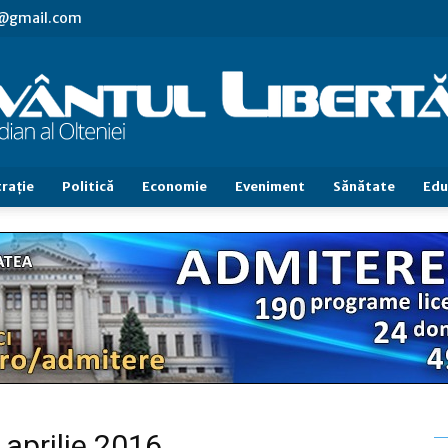
vl@gmail.com
raţie
Politică
Economie
Eveniment
Sănătate
Edu
Cuvântul
Libertăţii
 aprilie 2016