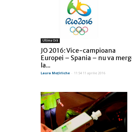
Ultima Oră
JO 2016: Vice-campioana
Europei – Spania – nu va merg
la...
Laura Moţîrliche
-
11:54 11 aprilie 2016