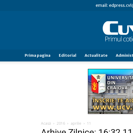
email: edpress.c
Prima pagina
Editorial
Actualitate
Administ
Acasă
2016
aprilie
11
Arhive Zilnice: 16:32 11