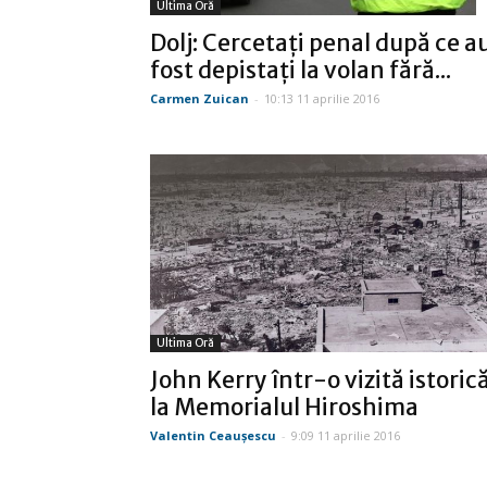
Ultima Oră
Dolj: Cercetaţi penal după ce a
fost depistaţi la volan fără...
Carmen Zuican
-
10:13 11 aprilie 2016
Ultima Oră
John Kerry într-o vizită istoric
la Memorialul Hiroshima
Valentin Ceauşescu
-
9:09 11 aprilie 2016