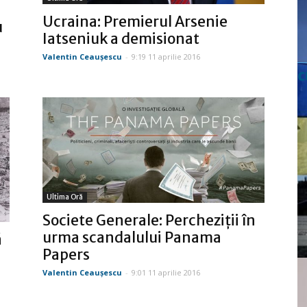
Ucraina: Premierul Arsenie
u
Iatseniuk a demisionat
Valentin Ceauşescu
-
9:19 11 aprilie 2016
c
Ultima Oră
Societe Generale: Percheziţii în
urma scandalului Panama
ă
Papers
Valentin Ceauşescu
-
9:01 11 aprilie 2016