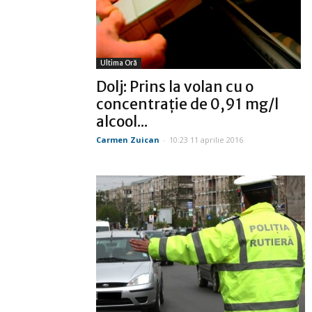
Ultima Oră
Dolj: Prins la volan cu o
concentraţie de 0,91 mg/l
alcool...
Carmen Zuican
-
10:23 11 aprilie 2016