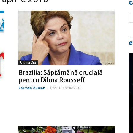
c
e
Ultima Oră
Brazilia: Săptămână crucială
pentru Dilma Rousseff
Carmen Zuican
-
12:29 11 aprilie 2016