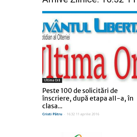
Ultima Oră
Peste 100 de solicitări de
înscriere, după etapa aII-a, în
clasa...
Cristi Pătru
-
16:32 11 aprilie 2016