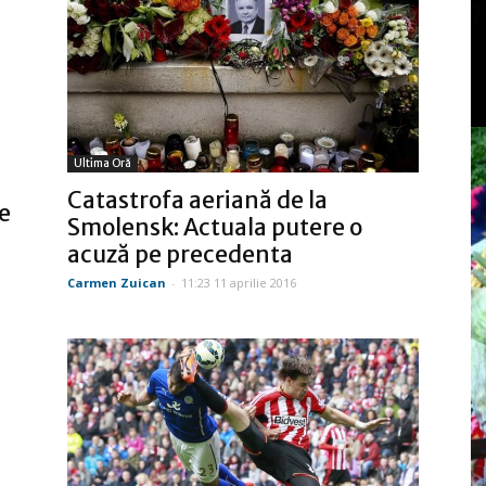
Ultima Oră
Catastrofa aeriană de la
e
Smolensk: Actuala putere o
acuză pe precedenta
Carmen Zuican
-
11:23 11 aprilie 2016