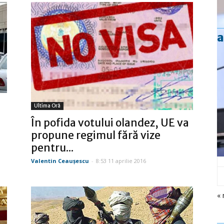
a
Ultima Oră
În pofida votului olandez, UE va
propune regimul fără vize
pentru...
Valentin Ceauşescu
-
8:53 11 aprilie 2016
« 