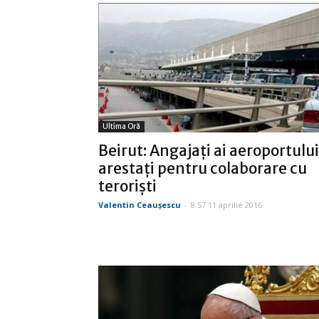
Ultima Oră
Beirut: Angajaţi ai aeroportului
arestaţi pentru colaborare cu
terorişti
Valentin Ceauşescu
-
8:57 11 aprilie 2016