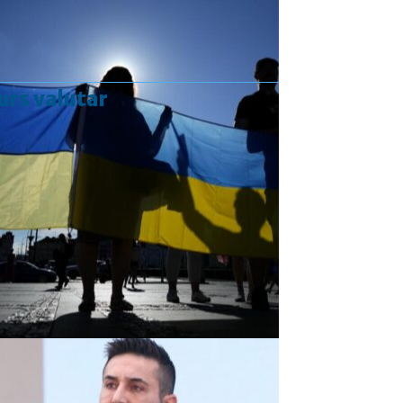
urs valutar
Curs valutar: 07 Aug 2026
EUR
: 5,2554 RON
+0,0041 ▲
USD
: 4,5584 RON
+0,0077 ▲
CHF
: 5,6244 RON
+0,0023 ▲
GBP
: 6,1277 RON
+0,0041 ▲
Convertor valutar
»
Rezultat:
-