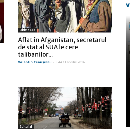
v
Ultima Oră
Aflat în Afganistan, secretarul
de stat al SUA le cere
talibanilor...
Valentin Ceauşescu
-
8:44 11 aprilie 2016
Editorial