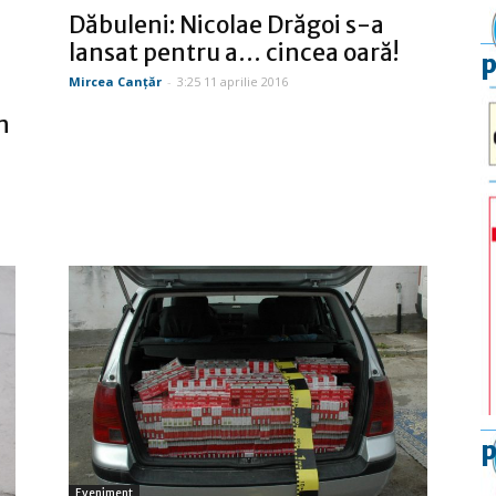
Dăbuleni: Nicolae Drăgoi s-a
lansat pentru a… cincea oară!
p
Mircea Canţăr
-
3:25 11 aprilie 2016
n
p
Eveniment