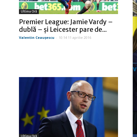
Ultima Oră
Premier League: Jamie Vardy –
dublă – şi Leicester pare de...
Valentin Ceauşescu
-
10:14 11 aprilie 2016
Ultima Oră