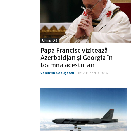
Ultima Oră
Papa Francisc vizitează
Azerbaidjan şi Georgia în
toamna acestui an
Valentin Ceauşescu
-
8:47 11 aprilie 2016