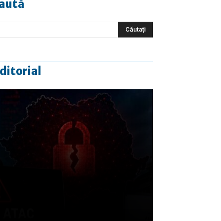
aută
ditorial