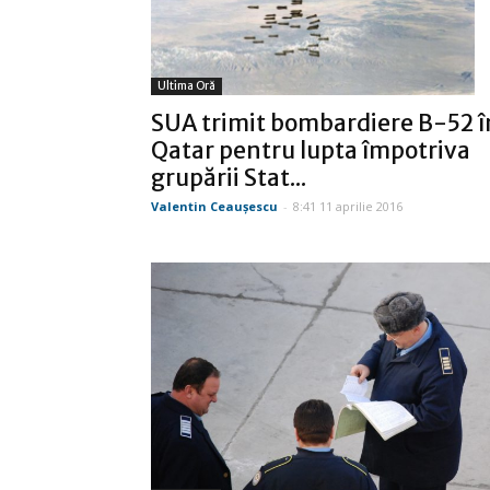
Ultima Oră
SUA trimit bombardiere B-52 î
Qatar pentru lupta împotriva
grupării Stat...
Valentin Ceauşescu
-
8:41 11 aprilie 2016