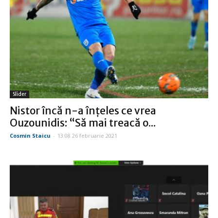
Slider
Nistor încă n-a înţeles ce vrea
Ouzounidis: “Să mai treacă o...
Cosmin Staicu
-
13:08 26 februarie 2021