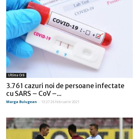
Ultima Oră
3.761 cazuri noi de persoane infectate
cu SARS – CoV –...
Marga Bulugean
-
13:27 26 februarie 2021