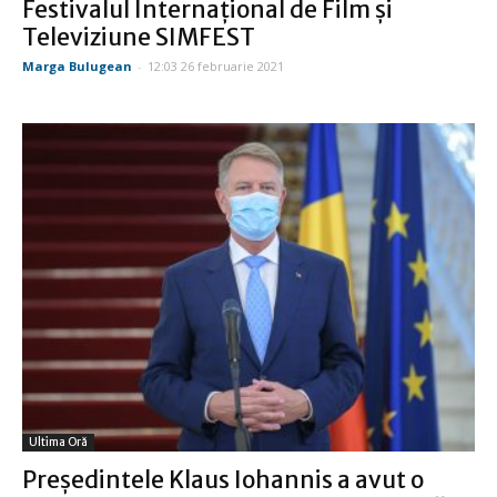
Festivalul Internaţional de Film şi
Televiziune SIMFEST
Marga Bulugean
-
12:03 26 februarie 2021
Ultima Oră
Preşedintele Klaus Iohannis a avut o