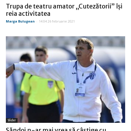
Trupa de teatru amator „Cutezătorii” își
reia activitatea
Marga Bulugean
-
14:04 26 februarie 2021
Slider
Săndoi n-ar mai vrea să câştige cu