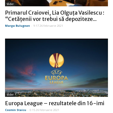
Slider
Primarul Craiovei, Lia Olguța Vasilescu :
“Cetățenii vor trebui să depoziteze...
Marga Bulugean
-
9:17 26 februarie 2021
Slider
Europa League – rezultatele din 16-imi
Cosmin Staicu
-
0:15 26 februarie 2021