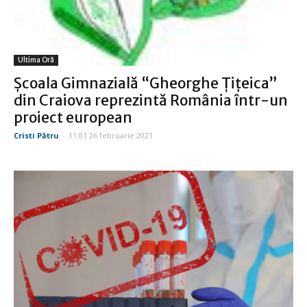
Ultima Oră
Şcoala Gimnazială “Gheorghe Ţiţeica”
din Craiova reprezintă România într-un
proiect european
Cristi Pătru
-
11:01 26 februarie 2021