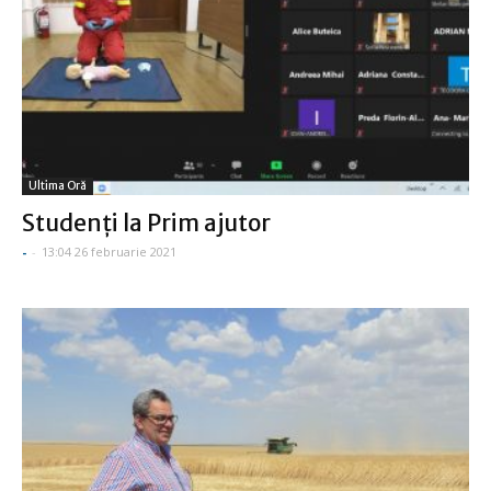
Ultima Oră
Studenți la Prim ajutor
-
-
13:04 26 februarie 2021