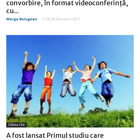
convorbire, în format videoconferinţă,
cu...
Marga Bulugean
-
11:28 26 februarie 2021
Ultima Oră
A fost lansat Primul studiu care