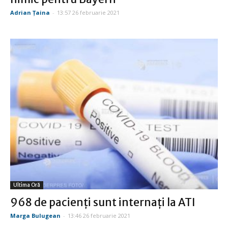
Adrian Țaina
-
13:57 26 februarie 2021
Ultima Oră
968 de pacienţi sunt internaţi la ATI
Marga Bulugean
-
13:46 26 februarie 2021