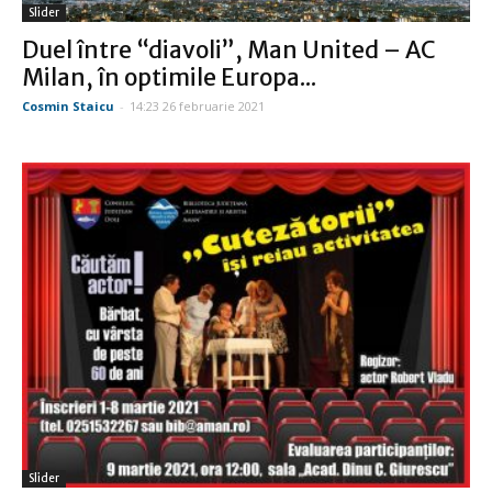
Slider
Duel între “diavoli”, Man United – AC
Milan, în optimile Europa...
Cosmin Staicu
-
14:23 26 februarie 2021
Slider