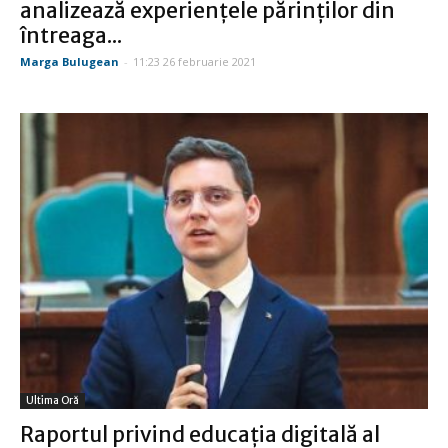
analizează experiențele părinților din
întreaga...
Marga Bulugean
-
11:23 26 februarie 2021
Ultima Oră
Raportul privind educația digitală al