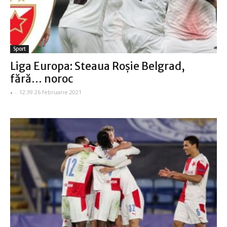
Sport
Liga Europa: Steaua Roşie Belgrad,
fără… noroc
-
-
12:39 26 februarie 2021