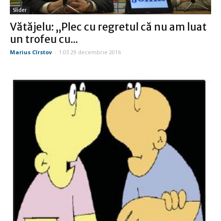
Slider
Vătăjelu: „Plec cu regretul că nu am luat
un trofeu cu...
Marius Cîrstov
-
1:03 29 decembrie 2016