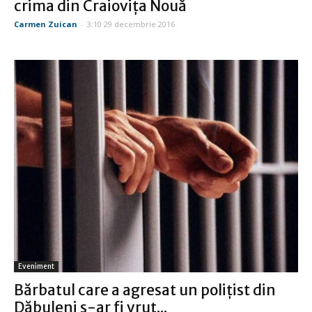
crima din Craioviţa Nouă
Carmen Zuican
-
3:10 29 decembrie 2016
Eveniment
Bărbatul care a agresat un poliţist din
Dăbuleni s-ar fi vrut...