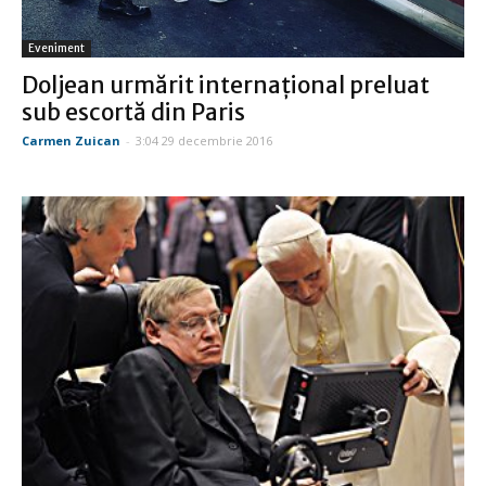
Eveniment
Doljean urmărit internaţional preluat
sub escortă din Paris
Carmen Zuican
-
3:04 29 decembrie 2016