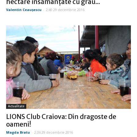
hectare însămânţate cu grâu...
Valentin Ceauşescu
-
2:40 29 decembrie 2016
Actualitate
LIONS Club Craiova: Din dragoste de
oameni!
Magda Bratu
-
2:36 29 decembrie 2016