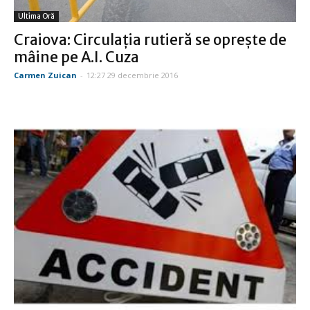
Ultima Oră
Craiova: Circulaţia rutieră se opreşte de
mâine pe A.I. Cuza
Carmen Zuican
-
12:27 29 decembrie 2016