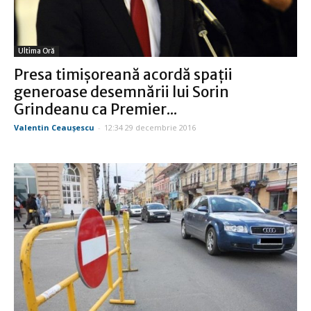
Ultima Oră
Presa timişoreană acordă spaţii
generoase desemnării lui Sorin
Grindeanu ca Premier...
Valentin Ceauşescu
-
12:34 29 decembrie 2016