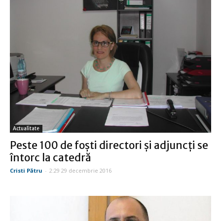
Actualitate
Peste 100 de foşti directori şi adjuncţi se
întorc la catedră
Cristi Pătru
-
2:29 29 decembrie 2016