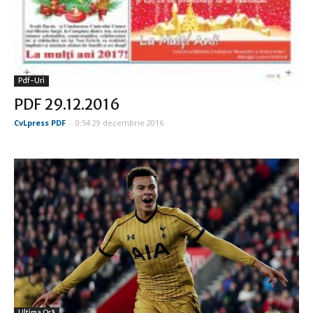
Pdf-Uri
PDF 29.12.2016
CvLpress PDF
-
0:54 29 decembrie 2016
Ultima Oră