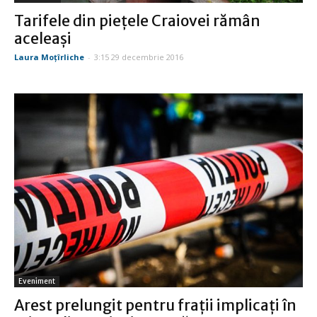
Tarifele din pieţele Craiovei rămân
aceleaşi
Laura Moţîrliche
-
3:15 29 decembrie 2016
Eveniment
Arest prelungit pentru fraţii implicaţi în