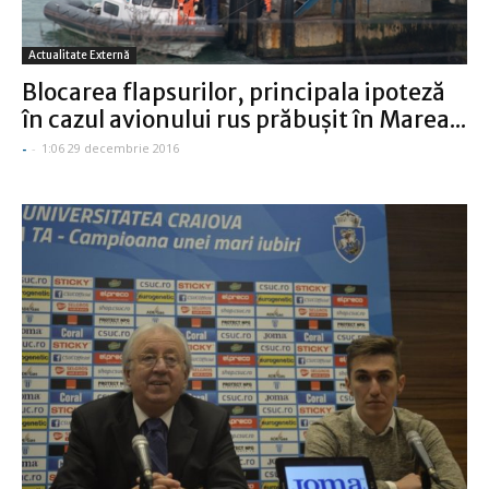
Actualitate Externă
Blocarea flapsurilor, principala ipoteză
în cazul avionului rus prăbuşit în Marea...
-
-
1:06 29 decembrie 2016