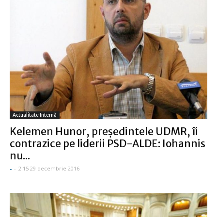
Actualitate Internă
Kelemen Hunor, preşedintele UDMR, îi
contrazice pe liderii PSD-ALDE: Iohannis
nu...
-
-
2:15 29 decembrie 2016