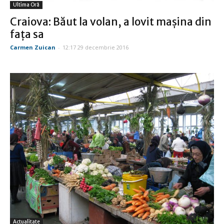
Ultima Oră
Craiova: Băut la volan, a lovit maşina din
faţa sa
Carmen Zuican
-
12:17 29 decembrie 2016
Actualitate