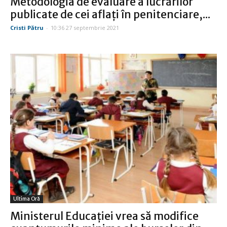
Metodologia de evaluare a lucrărilor
publicate de cei aflaţi în penitenciare,...
Cristi Pătru
-
10:36 27 septembrie 2021
Ultima Oră
Ministerul Educaţiei vrea să modifice