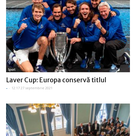
Sport
Laver Cup: Europa conservă titlul
-
-
12:17 27 septembrie 2021