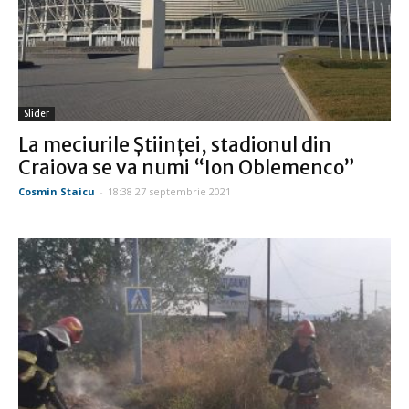
Slider
La meciurile Ştiinţei, stadionul din
Craiova se va numi “Ion Oblemenco”
Cosmin Staicu
-
18:38 27 septembrie 2021