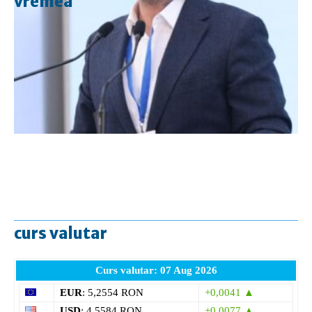
vremea
curs valutar
Curs valutar: 07 Aug 2026
EUR
: 5,2554 RON
+0,0041 ▲
USD
: 4,5584 RON
+0,0077 ▲