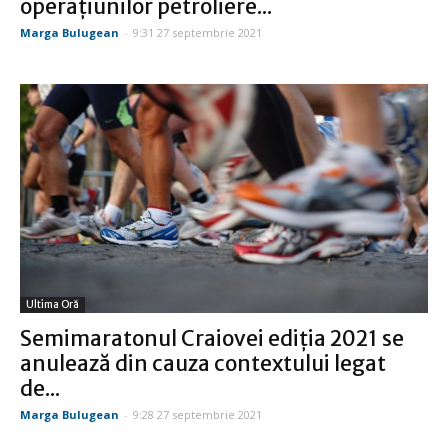
operațiunilor petroliere...
Marga Bulugean
-
9:31 27 septembrie 2021
Ultima Oră
Semimaratonul Craiovei ediția 2021 se
anulează din cauza contextului legat
de...
Marga Bulugean
-
9:28 27 septembrie 2021