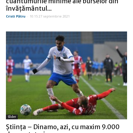
cuantumurile minime ale burselor din
învăţământul...
Cristi Pătru
-
10:15 27 septembrie 2021
Slider
Ştiinţa – Dinamo, azi, cu maxim 9.000