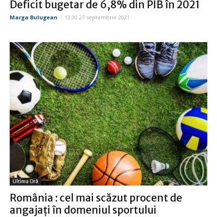
Deficit bugetar de 6,8% din PIB în 2021
Marga Bulugean
-
13:30 27 septembrie 2021
Ultima Oră
România : cel mai scăzut procent de
angajaţi în domeniul sportului