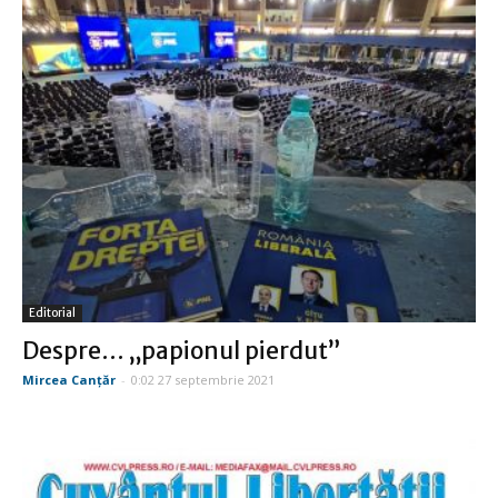
Editorial
Despre… „papionul pierdut”
Mircea Canţăr
-
0:02 27 septembrie 2021