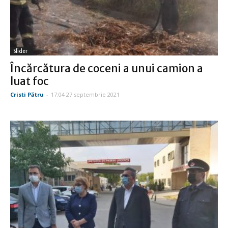
Slider
Încărcătura de coceni a unui camion a
luat foc
Cristi Pătru
-
17:04 27 septembrie 2021