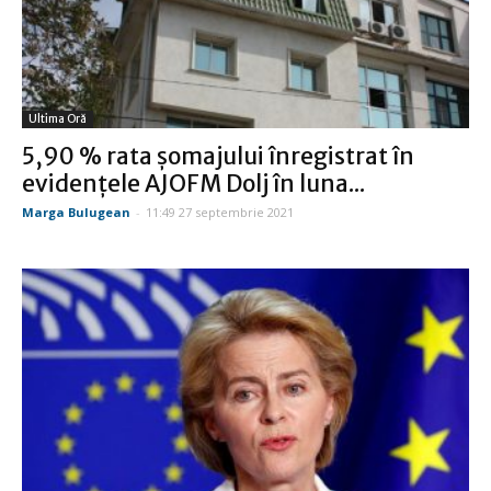
Ultima Oră
5,90 % rata şomajului înregistrat în
evidenţele AJOFM Dolj în luna...
Marga Bulugean
-
11:49 27 septembrie 2021