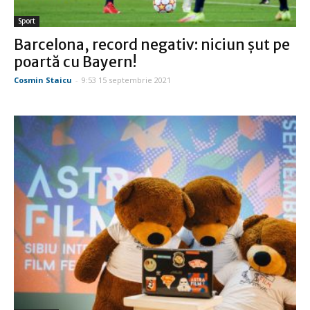
Sport
Barcelona, record negativ: niciun şut pe
poartă cu Bayern!
Cosmin Staicu
-
9:53 15 septembrie 2021