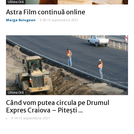
Ultima Oră
Astra Film continuă online
Marga Bulugean
-
9:38 15 septembrie 2021
Ultima Oră
Când vom putea circula pe Drumul
Expres Craiova – Piteşti ...
-
-
9:14 15 septembrie 2021