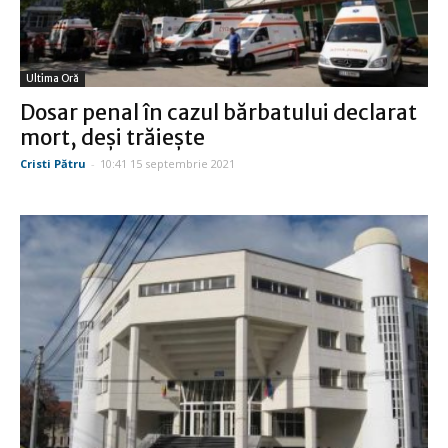
Ultima Oră
Dosar penal în cazul bărbatului declarat
mort, deşi trăieşte
Cristi Pătru
-
10:41 15 septembrie 2021