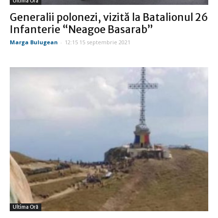
Ultima Oră
Generalii polonezi, vizită la Batalionul 26
Infanterie “Neagoe Basarab”
Marga Bulugean
-
12:15 15 septembrie 2021
Ultima Oră