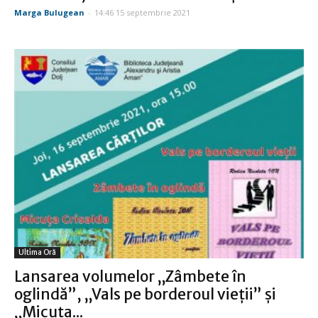
Marga Bulugean
-
14:46 15 septembrie 2021
Ultima Oră
Lansarea volumelor „Zâmbete în
oglindă”, „Vals pe borderoul vieții” și
„Micuța...