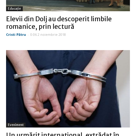
Educație
Elevii din Dolj au descoperit limbile
romanice, prin lectură
Cristi Pătru
-
0:06 2 noiembrie 2018
Eveniment
Un urmărit internaţional, extrădat în