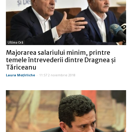
Ultima Oră
Majorarea salariului minim, printre
temele întrevederii dintre Dragnea şi
Tăriceanu
Laura Moţîrliche
-
11:57 2 noiembrie 2018