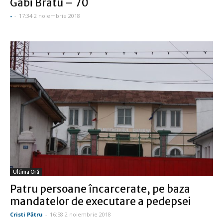
Gabi Bratu – 70
-
-
17:34 2 noiembrie 2018
Ultima Oră
Patru persoane încarcerate, pe baza
mandatelor de executare a pedepsei
Cristi Pătru
-
16:58 2 noiembrie 2018