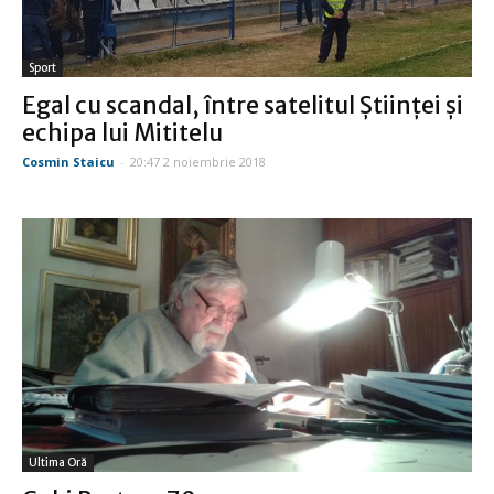
Sport
Egal cu scandal, între satelitul Ştiinţei şi
echipa lui Mititelu
Cosmin Staicu
-
20:47 2 noiembrie 2018
Ultima Oră