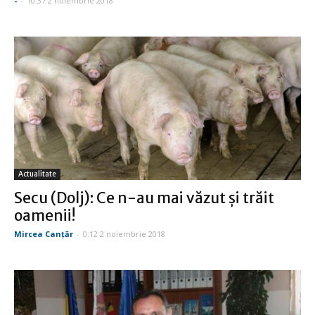
-
-
10:37 2 noiembrie 2018
Actualitate
Secu (Dolj): Ce n-au mai văzut şi trăit
oamenii!
Mircea Canţăr
-
0:12 2 noiembrie 2018