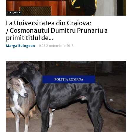
Educație
La Universitatea din Craiova:
/ Cosmonautul Dumitru Prunariu a
primit titlul de...
Marga Bulugean
-
0:08 2 noiembrie 2018