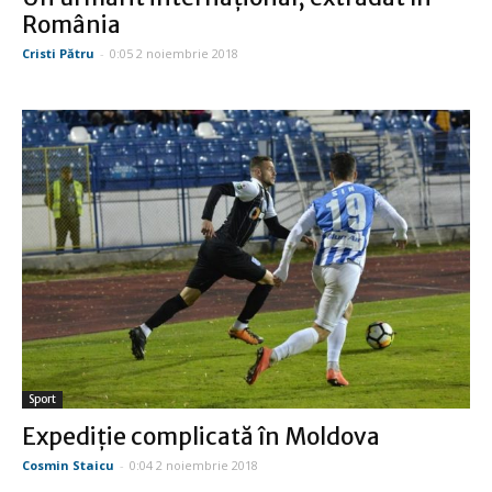
România
Cristi Pătru
-
0:05 2 noiembrie 2018
Sport
Expediţie complicată în Moldova
Cosmin Staicu
-
0:04 2 noiembrie 2018