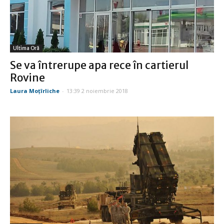
Ultima Oră
Se va întrerupe apa rece în cartierul
Rovine
Laura Moţîrliche
-
13:39 2 noiembrie 2018