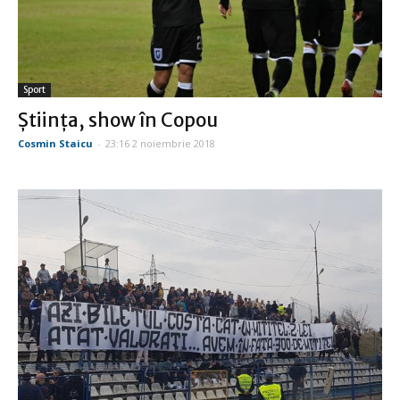
Sport
Ştiinţa, show în Copou
Cosmin Staicu
-
23:16 2 noiembrie 2018