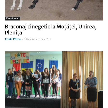
Eveniment
Braconaj cinegetic la Moţăţei, Unirea,
Pleniţa
Cristi Pătru
-
0:07 2 noiembrie 2018