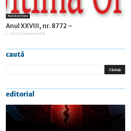
Numărul/data
Anul XXVIII, nr. 8772 –
-
-
0:01 2 noiembrie 2018
caută
editorial