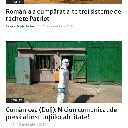
Ultima Oră
România a cumpărat alte trei sisteme de
rachete Patriot
Laura Moţîrliche
-
12:20 2 noiembrie 2018
Ultima Oră
Comănicea (Dolj): Niciun comunicat de
presă al instituţiilor abilitate!
-
-
12:11 2 noiembrie 2018