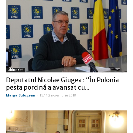
Ultima Oră
Deputatul Nicolae Giugea : “În Polonia
pesta porcină a avansat cu...
Marga Bulugean
-
15:11 2 noiembrie 2018