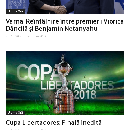
Ultima Oră
Varna: Reîntâlnire între premierii Viorica
Dăncilă şi Benjamin Netanyahu
-
-
10:39 2 noiembrie 2018
Ultima Oră
Cupa Libertadores: Finală inedită