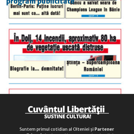
program publicitate
luni-vineri
9.00 - 17.00
sâmbătă
închis
duminică
9.00 - 12.00
Suntem primul cotidian al Olteniei și
Partener