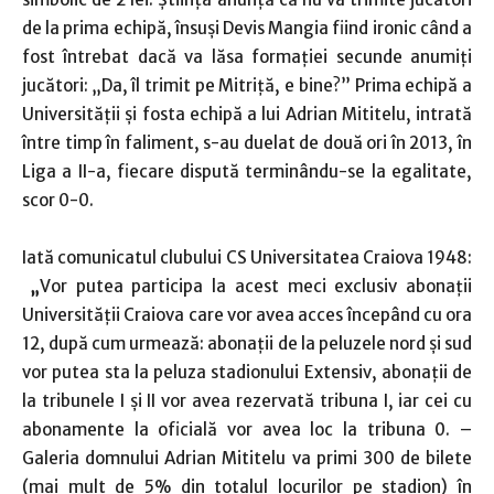
de la prima echipă, însuşi Devis Mangia fiind ironic când a
fost întrebat dacă va lăsa formaţiei secunde anumiţi
jucători: „Da, îl trimit pe Mitriţă, e bine?” Prima echipă a
Universităţii şi fosta echipă a lui Adrian Mititelu, intrată
între timp în faliment, s-au duelat de două ori în 2013, în
Liga a II-a, fiecare dispută terminându-se la egalitate,
scor 0-0.
Iată comunicatul clubului CS Universitatea Craiova 1948:
„
Vor putea participa la acest meci exclusiv abonații
Universității Craiova care vor avea acces începând cu ora
12, după cum urmează: abonații de la peluzele nord și sud
vor putea sta la peluza stadionului Extensiv, abonații de
la tribunele I și II vor avea rezervată tribuna I, iar cei cu
abonamente la oficială vor avea loc la tribuna 0. –
Galeria domnului Adrian Mititelu va primi 300 de bilete
(mai mult de 5% din totalul locurilor pe stadion) în