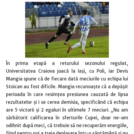
În prima etapă a returului sezonului regulat,
Universitatea Craiova joacă la Iaşi, cu Poli, iar Devis
Mangia spune că de fiecare dată meciurile cu echipa lui
Stoican au fost dificile. Mangia recunoaşte că a depăşit
perioada în care resimţea presiunea cauzată de lipsa
rezultatelor şi i se cerea demisia, specificând că echipa
are 5 victorii şi 2 egaluri în ultimele 7 meciuri. „Nu am
sărbătorit calificarea în sferturile Cupei, doar ne-am
odihnit după meci, că trebuie să ne recuperăm energiile,
fiind pentru noi a treia deplasare într-o săptămână şi nu