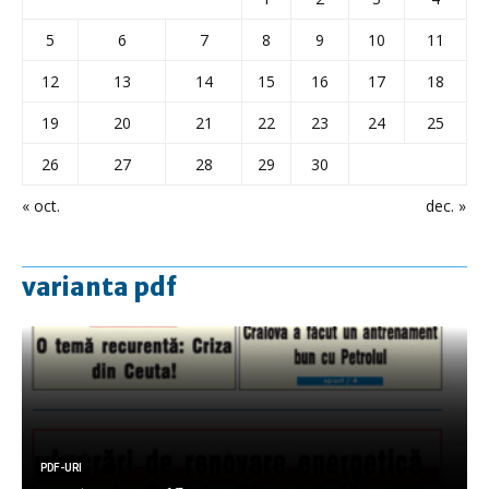
5
6
7
8
9
10
11
12
13
14
15
16
17
18
19
20
21
22
23
24
25
26
27
28
29
30
« oct.
dec. »
varianta pdf
PDF-URI
PDF-URI
PDF-URI
PDF-URI
PDF-URI