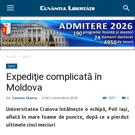
Acasă
Sport
Sport
Expediţie complicată în
Moldova
De
Cosmin Staicu
-
0:04 2 noiembrie 2018
1937
0
Universitatea Craiova întâlneşte o echipă, Poli Iaşi,
aflată în mare foame de puncte, după ce a pierdut
ultimele cinci meciuri