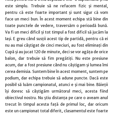
este simplu. Trebuie să ne refacem fizic şi mental,
pentru că este foarte important şi sunt sigur că vom
face un meci bun. În acest moment echipa stă bine din
toate punctele de vedere, traversăm o perioadă bună.
Va fi un meci dificil şi tot timpul a fost dificil să jucăm la
Iaşi. E greu când susţii acest tip de partidă, pentru că ei
nu au mai câştigat de cinci meciuri, au fost eliminaţi din
Cupă şi au jucat 120 de minute, deci se vor agăţa de orice
balon, dar trebuie să fim pregătiţi. Nu este presiune
acum, dar a fost presiune când nu câştigam şi lumea îmi
cerea demisia. Suntem bine în acest moment, suntem pe
podium, dar echipa trebuie să adune puncte. Dacă este
posibil să luăm campionatul, atunci e şi mai bine. Băieţii
îşi doresc să câştigăm următorul meci, acesta fiind
obiectivul nostru. Nu ştiu distanţa pe care o aveam anul
trecut în timpul acesta faţă de primul loc, dar oricum
este un campionat total diferit, clasamentul este foarte