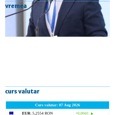
vremea
curs valutar
Curs valutar: 07 Aug 2026
EUR
: 5,2554 RON
+0,0041 ▲