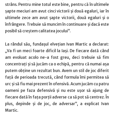
strâns. Pentru mine totul este bine, pentru că în ultimele
şapte meciuri am avut cinci victorii şi două egaluri, iar în
ultimele zece am avut şapte victorii, două egaluri şi o
înfrângere. Trebuie să muncim în continuare şi dacă este
posibil să creştem calitatea jocului“.
La rândul său, fundaşul elveţian Ivan Martic a declarat:
„Va fi un meci foarte dificil la Iaşi. De fiecare dată când
am evoluat acolo ne-a fost greu, deci trebuie să fim
concentraţi şi să jucăm ca o echipă, pentru că numai aşa
putem obţine un rezultat bun. Avem un stil de joc diferit
faţă de perioada trecută, când formula îmi permitea să
urc şi să fiu mai prezent în ofensivă. Acum jucăm cu patru
oameni pe faza defensivă şi nu este uşor să ajung de
fiecare dată în faţa porţii adverse ca să pot să centrez. În
plus, depinde şi de joc, de adversar“, a explicat Ivan
Martic.