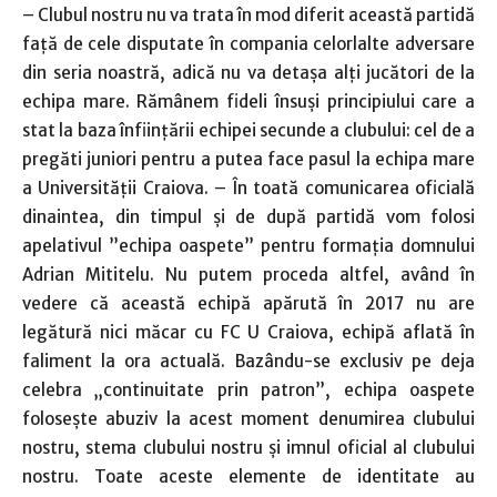
– Clubul nostru nu va trata în mod diferit această partidă
față de cele disputate în compania celorlalte adversare
din seria noastră, adică nu va detașa alți jucători de la
echipa mare. Rămânem fideli însuși principiului care a
stat la baza înființării echipei secunde a clubului: cel de a
pregăti juniori pentru a putea face pasul la echipa mare
a Universității Craiova. – În toată comunicarea oficială
dinaintea, din timpul și de după partidă vom folosi
apelativul ”echipa oaspete” pentru formația domnului
Adrian Mititelu. Nu putem proceda altfel, având în
vedere că această echipă apărută în 2017 nu are
legătură nici măcar cu FC U Craiova, echipă aflată în
faliment la ora actuală. Bazându-se exclusiv pe deja
celebra „continuitate prin patron”, echipa oaspete
folosește abuziv la acest moment denumirea clubului
nostru, stema clubului nostru și imnul oficial al clubului
nostru. Toate aceste elemente de identitate au