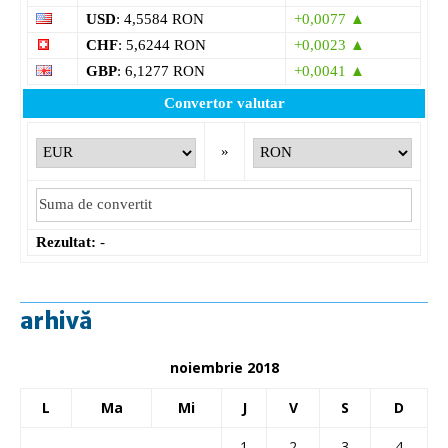
USD
: 4,5584 RON
+0,0077 ▲
CHF
: 5,6244 RON
+0,0023 ▲
GBP
: 6,1277 RON
+0,0041 ▲
Convertor valutar
»
Rezultat:
-
arhivă
noiembrie 2018
L
Ma
Mi
J
V
S
D
1
2
3
4