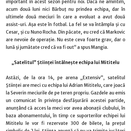
important în acest sezon pentru noi. Dacă ne amintim,
acum două luni nici Bărbuţ nu prindea echipa, dar în
ultimele două meciuri în care a evoluat a avut două
assist-uri. Aşa este în fotbal. La fel se va întâmpla şi cu
Cesar, şi cu Nuno Rocha. Din păcate, eu cred că Markovic
are nevoie de operaţie. Nu este ceva foarte grav, dar o
lună şi jumătate cred că va fi out“ a spus Mangia.
„Satelitul” Ştiinţei întâlneşte echipa lui Mititelu
Astăzi, de la ora 14, pe arena „Extensiv”, satelitul
Ştiinţei are meci cu echipa lui Adrian Mititelu, care joacă
la Severin meciurile de pe teren propriu. Gazdele au emis
un comunicat în privinţa desfăşurării acestei partide,
anunţând că acces la meci vor avea abonaţii clubului, în
baza abonamentului, în timp ce suporterilor echipei lui
Mititelu le vor fi rezervate 300 de bilete, la preţul
simbolic de 2 lei. Ştiinţa anunţă că nu va trimite jucători