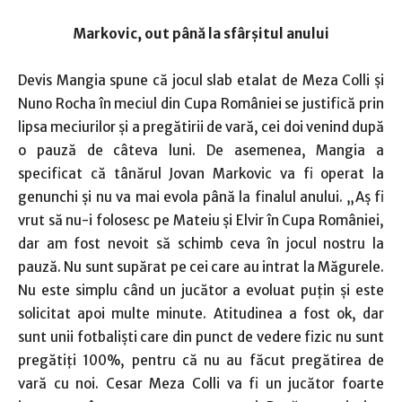
Markovic, out până la sfârşitul anului
Devis Mangia spune că jocul slab etalat de Meza Colli şi
Nuno Rocha în meciul din Cupa României se justifică prin
lipsa meciurilor şi a pregătirii de vară, cei doi venind după
o pauză de câteva luni. De asemenea, Mangia a
specificat că tânărul Jovan Markovic va fi operat la
genunchi şi nu va mai evola până la finalul anului. „Aş fi
vrut să nu-i folosesc pe Mateiu şi Elvir în Cupa României,
dar am fost nevoit să schimb ceva în jocul nostru la
pauză. Nu sunt supărat pe cei care au intrat la Măgurele.
Nu este simplu când un jucător a evoluat puţin şi este
solicitat apoi multe minute. Atitudinea a fost ok, dar
sunt unii fotbalişti care din punct de vedere fizic nu sunt
pregătiţi 100%, pentru că nu au făcut pregătirea de
vară cu noi. Cesar Meza Colli va fi un jucător foarte