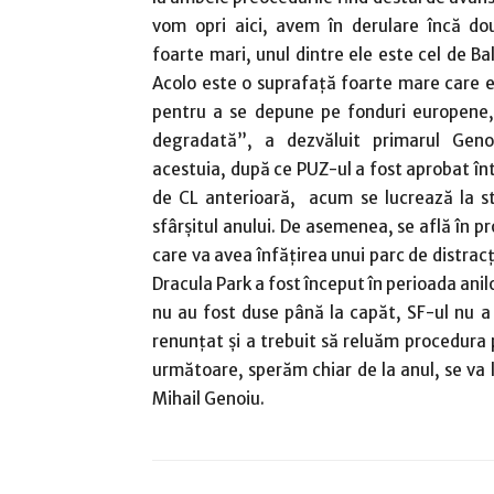
vom opri aici, avem în derulare încă do
foarte mari, unul dintre ele este cel de Ba
Acolo este o suprafață foarte mare care e
pentru a se depune pe fonduri europene,
degradată”, a dezvăluit primarul Genoi
acestuia, după ce PUZ-ul a fost aprobat în
de CL anterioară, acum se lucrează la st
sfârșitul anului. De asemenea, se află în p
care va avea înfățirea unui parc de distracț
Dracula Park a fost început în perioada ani
nu au fost duse până la capăt, SF-ul nu a f
renunțat și a trebuit să reluăm procedura p
următoare, sperăm chiar de la anul, se va l
Mihail Genoiu.