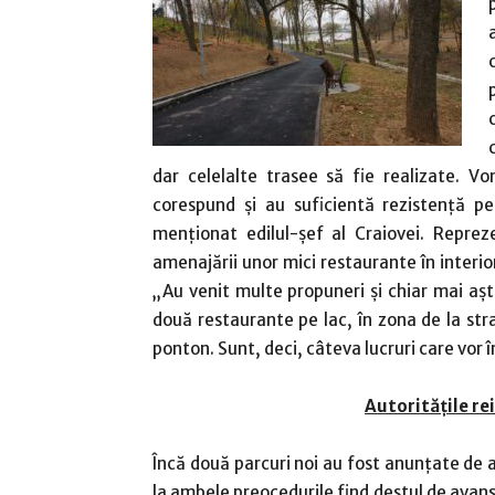
dar celelalte trasee să fie realizate. V
corespund și au suficientă rezistență p
menționat edilul-șef al Craiovei. Reprez
amenajării unor mici restaurante în interior
„Au venit multe propuneri și chiar mai aș
două restaurante pe lac, în zona de la str
ponton. Sunt, deci, câteva lucruri care vor
Autoritățile re
Încă două parcuri noi au fost anunțate de a
la ambele preocedurile find destul de avan