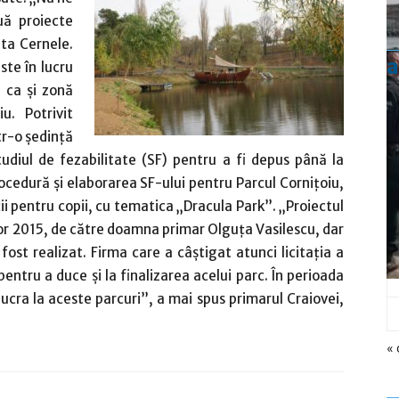
uă proiecte
lta Cernele.
a
ste în lucru
 ca și zonă
u. Potrivit
tr-o ședință
udiul de fezabilitate (SF) pentru a fi depus până la
rocedură și elaborarea SF-ului pentru Parcul Cornițoiu,
ii pentru copii, cu tematica „Dracula Park”. „Proiectul
lor 2015, de către doamna primar Olguța Vasilescu, dar
ost realizat. Firma care a câștigat atunci licitația a
entru a duce și la finalizarea acelui parc. În perioada
ucra la aceste parcuri”, a mai spus primarul Craiovei,
« 