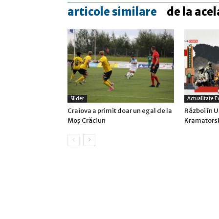
articole similare
de la acel
Slider
Actualitate E
Craiova a primit doar un egal de la
Război în U
Moş Crăciun
Kramatorsk