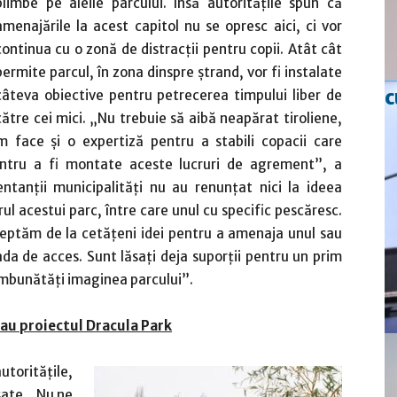
plimbe pe aleile parcului. Însă autoritățile spun că
amenajările la acest capitol nu se opresc aici, ci vor
continua cu o zonă de distracții pentru copii. Atât cât
permite parcul, în zona dinspre ștrand, vor fi instalate
c
câteva obiective pentru petrecerea timpului liber de
către cei mici. „Nu trebuie să aibă neapărat tiroliene,
om face și o expertiză pentru a stabili copacii care
entru a fi montate aceste lucruri de agrement”, a
entanții municipalități nu au renunțat nici la ideea
ul acestui parc, între care unul cu specific pescăresc.
teptăm de la cetățeni idei pentru a amenaja unul sau
ada de acces. Sunt lăsați deja suporții pentru un prim
 îmbunătăți imaginea parcului”.
iau proiectul Dracula Park
utoritățile,
sate. „Nu ne