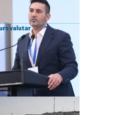
urs valutar
Curs valutar: 06 Aug 2026
EUR
: 5,2513 RON
+0,0024 ▲
USD
: 4,5507 RON
+0,0027 ▲
CHF
: 5,6221 RON
+0,0011 ▲
GBP
: 6,1236 RON
-0,0008 ▼
Convertor valutar
»
Rezultat:
-