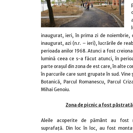
inaugurat, ieri, în prima zi de noiembrie
inaugurat, azi (n.r. – ieri), lucrările de re
perioada anilor 1968. Atunci a fost creion
lumină ceea ce s-a făcut atunci, în peri
parte orașul din zona de est care, în alte co
în parcurile care sunt grupate în sud. Vine
Botanică, Parcul Romanescu, Parcul Criza
Mihai Genoiu.
Zona de picnic a fost păstrată
Aleile acoperite de pământ au fost 
suprafață. Din loc în loc, au fost montaț