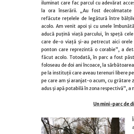
iluminat care fac parcul cu adevărat accesi
la ora înserării. „Au fost decolmatate ș
refăcute rețelele de legătură între bălți
acolo. Am venit apoi și cu unele îmbunătă
aducă puțină viață parcului, în speță ce
care de-o viață și-au petrecut aici orele
ponton care reprezintă o corabie”, a deta
făcut acolo. Totodată, în parc a fost păst
foloseau de doi ani încoace, la sărbătoare
pe la instituții care aveau terenuri libere 
pe care am și aranjat-o acum, cu grătare z
adus și apă potabilă în zona respectivă”, a
Un mini-parc de d