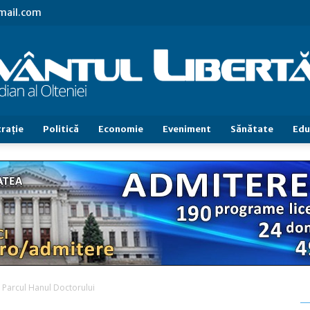
gmail.com
raţie
Politică
Economie
Eveniment
Sănătate
Edu
Cuvântul
Libertăţii
 Parcul Hanul Doctorului