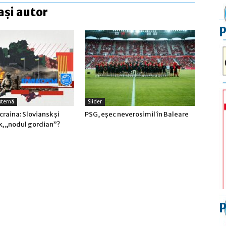
ași autor
p
xternă
Slider
craina: Sloviansk şi
PSG, eşec neverosimil în Baleare
, „nodul gordian”?
p