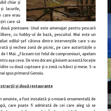
bil chiar și
i lacurile,
le care erau
țiri care să
le două pontoane. Unul este amenajat pentru pescarii
 libere, cu hobby-ul de bază, pescuitul. Mai este un
liat edilul-șef câteva dintre intervențiile care s-au
rată și vechea zonă de picnic, pe care autoritățile o
a de 1 Mai. „Făceam tot felul de compromisuri, apelam
pentru așa ceva. De vreo doi ani găsisem această locație
idite cu două cuptoare și o zonă cu bănci și mese. S-a
 mai spus primarul Genoiu.
istracții și două restaurante
În amonte, a fost instalată și o moară ornamentală de
apă, care poate fi admirată de cei care aleg să se