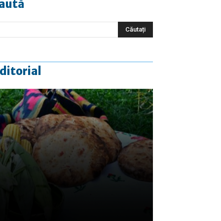
aută
ditorial