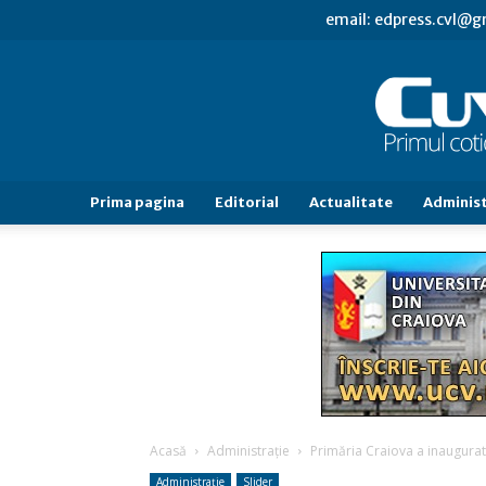
email: edpress.cvl@
Prima pagina
Editorial
Actualitate
Administ
Acasă
Administraţie
Primăria Craiova a inaugurat
Administraţie
Slider