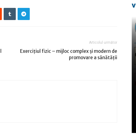
v
Articolul următor
l
Exerciţiul fizic – mijloc complex şi modern de
promovare a sănătăţii