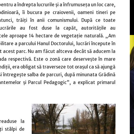
pentru a îndrepta lucrurile și a înfrumuseța un loc care,
odinioară, îi bucura pe craiovenii, oameni tineri pe
atunci, trăiți în anii comunismului. După ce toate
lucrările au fost duse la capăt, autoritățile au
, cele aproape 14 hectare de vegetație naturală. „Am
abilitare a parcului Hanul Doctorului, lucrări începute în
at acest parc. Nu am făcut altceva decât să aducem la
oada respectivă. Este o zonă care deservește în mare
ndiții, era obligat să traverseze tot orașul ca să ajungă
 și întregește salba de parcuri, după minunata Grădină
ntemelor și Parcul Pedagogic”, a explicat primarul
readuse la
i stâlpi de