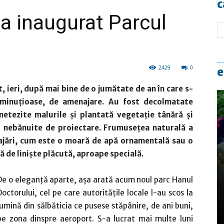
c
 a inaugurat Parcul
2429
0
e
, ieri, după mai bine de o jumătate de an în care s-
 minuțioase, de amenajare. Au fost decolmatate
 netezite malurile și plantată vegetație tânără și
ii nebănuite de proiectare. Frumusețea naturală a
ajări, cum este o moară de apă ornamentală sau o
ză de liniște plăcută, aproape specială.
De o eleganță aparte, așa arată acum noul parc Hanul
Doctorului, cel pe care autoritățile locale l-au scos la
lumină din sălbăticia ce pusese stăpânire, de ani buni,
pe zona dinspre aeroport. S-a lucrat mai multe luni