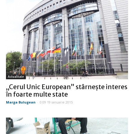
Actualitate
„Cerul Unic European” stârneşte interes
în foarte multe state
Marga Bulugean
-
0:09 19 ianuarie 2015