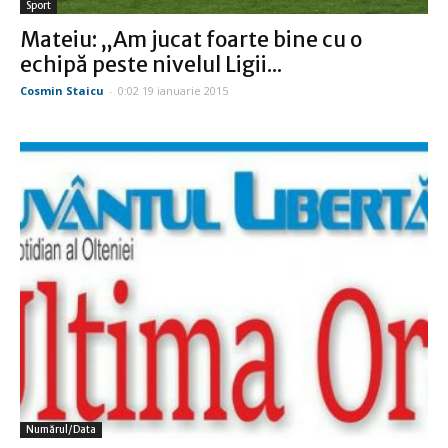
Sport
Mateiu: „Am jucat foarte bine cu o
echipă peste nivelul Ligii...
Cosmin Staicu
-
0:02 19 ianuarie 2015
Numărul/data