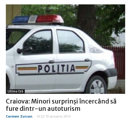
Ultima Oră
Craiova: Minori surprinși încercând să
fure dintr-un autoturism
Carmen Zuican
-
10:23 19 ianuarie 2015