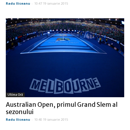
Radu Iliceanu
-
10:47 19 ianuarie 2015
Ultima Oră
Australian Open, primul Grand Slem al
sezonului
Radu Iliceanu
-
10:40 19 ianuarie 2015