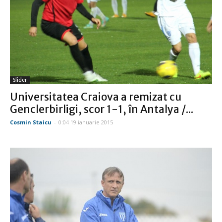
Slider
Universitatea Craiova a remizat cu
Genclerbirligi, scor 1-1, în Antalya /...
Cosmin Staicu
-
0:04 19 ianuarie 2015