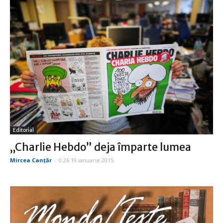
Editorial
„Charlie Hebdo” deja împarte lumea
Mircea Canţăr
-
0:26 19 ianuarie 2015