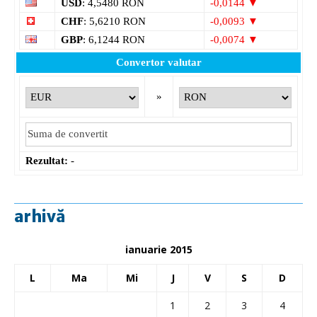
USD
: 4,5480 RON
-0,0144 ▼
CHF
: 5,6210 RON
-0,0093 ▼
GBP
: 6,1244 RON
-0,0074 ▼
Convertor valutar
»
Rezultat:
-
arhivă
ianuarie 2015
L
Ma
Mi
J
V
S
D
1
2
3
4