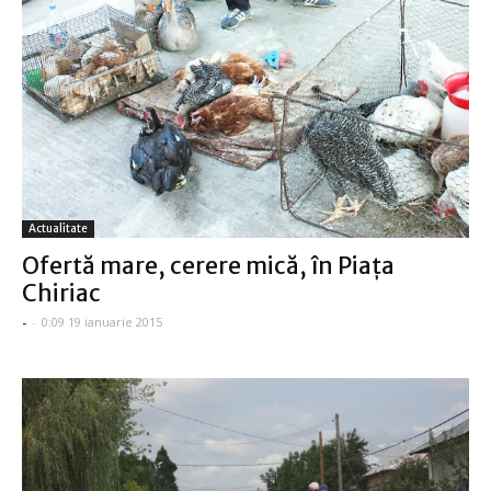
Actualitate
Ofertă mare, cerere mică, în Piaţa
Chiriac
-
-
0:09 19 ianuarie 2015