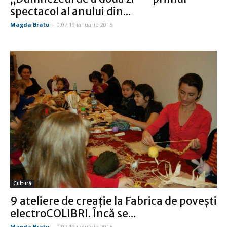
spectacol al anului din...
Magda Bratu
-
0:07 19 ianuarie 2015
Cultură
9 ateliere de creație la Fabrica de povești
electroCOLIBRI. Încă se...
Magda Bratu
-
0:07 19 ianuarie 2015