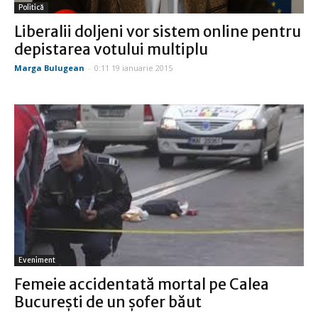
Politică
Liberalii doljeni vor sistem online pentru
depistarea votului multiplu
Marga Bulugean
-
0:11 19 ianuarie 2015
Eveniment
Femeie accidentată mortal pe Calea
Bucureşti de un şofer băut