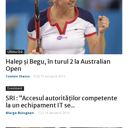
Ultima Oră
Halep şi Begu, în turul 2 la Australian
Open
Cosmin Staicu
-
9:52 19 ianuarie 2015
Eveniment
SRI : “Accesul autorităţilor competente
la un echipament IT se...
Marga Bulugean
-
7:21 19 ianuarie 2015