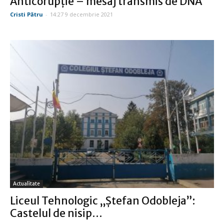
Anticorupţie – mesaj transmis de DNA
Cristi Pătru
-
14:27 9 decembrie 2021
Actualitate
Liceul Tehnologic „Ştefan Odobleja”:
Castelul de nisip…