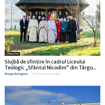
Ultima Oră
Slujbă de sfinţire în cadrul Liceului
Teologic „Sfântul Nicodim” din Târgu...
Marga Bulugean
-
12:06 9 decembrie 2021