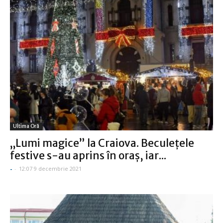
Ultima Oră
„Lumi magice” la Craiova. Beculeţele
festive s-au aprins în oraş, iar...
-
-
12:07 9 decembrie 2021