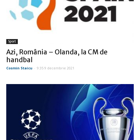
Sport
Azi, România – Olanda, la CM de
handbal
Cosmin Staicu
-
9:35 9 decembrie 2021