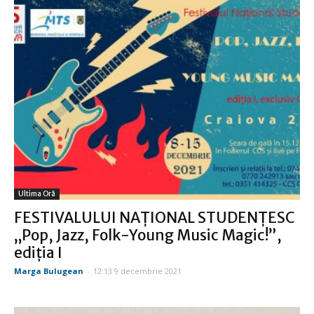
Ultima Oră
FESTIVALULUI NAȚIONAL STUDENȚESC
„Pop, Jazz, Folk-Young Music Magic!”,
ediţia I
Marga Bulugean
-
12:13 9 decembrie 2021