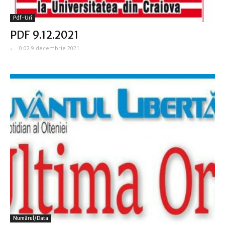
Pdf-Uri
PDF 9.12.2021
-
-
0:02 9 decembrie 2021
Numărul/data