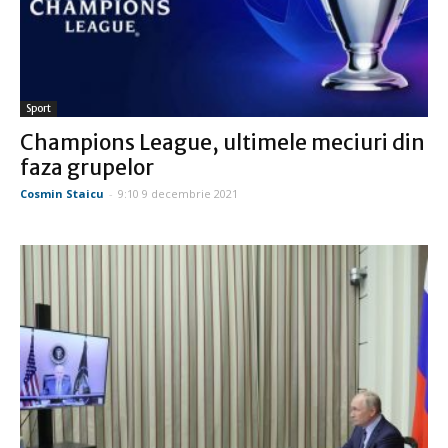
Sport
Champions League, ultimele meciuri din
faza grupelor
Cosmin Staicu
-
9:10 9 decembrie 2021