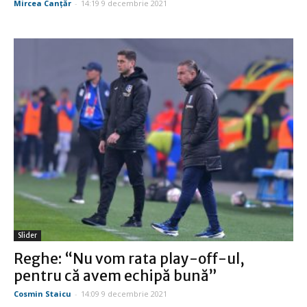
Mircea Canţăr
-
14:19 9 decembrie 2021
Slider
Reghe: “Nu vom rata play-off-ul,
pentru că avem echipă bună”
Cosmin Staicu
-
14:09 9 decembrie 2021