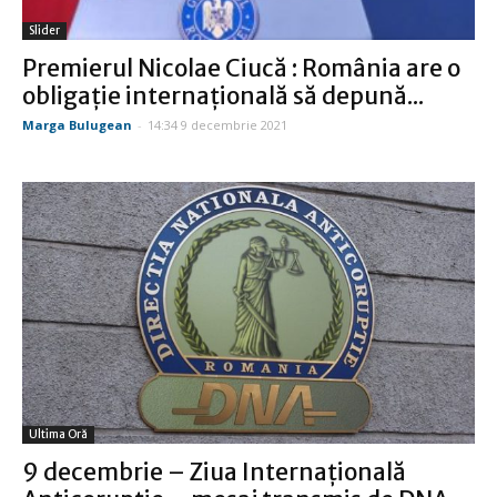
Slider
Premierul Nicolae Ciucă : România are o
obligaţie internaţională să depună...
Marga Bulugean
-
14:34 9 decembrie 2021
Ultima Oră
9 decembrie – Ziua Internaţională