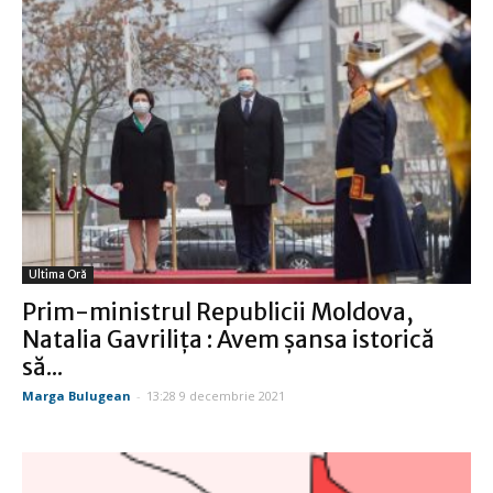
Ultima Oră
Prim-ministrul Republicii Moldova,
Natalia Gavriliţa : Avem şansa istorică
să...
Marga Bulugean
-
13:28 9 decembrie 2021