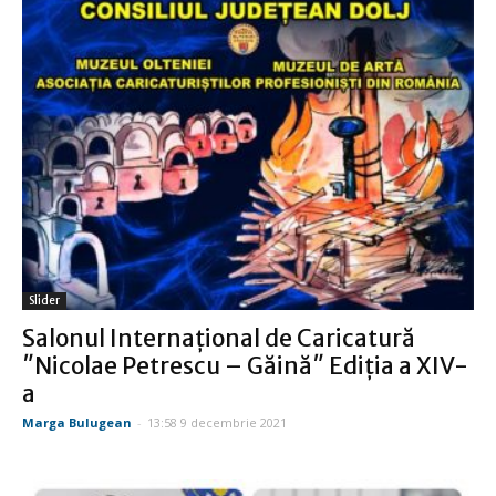
Slider
Salonul Internațional de Caricatură
ʺNicolae Petrescu – Găinăʺ Ediția a XIV-
a
Marga Bulugean
-
13:58 9 decembrie 2021