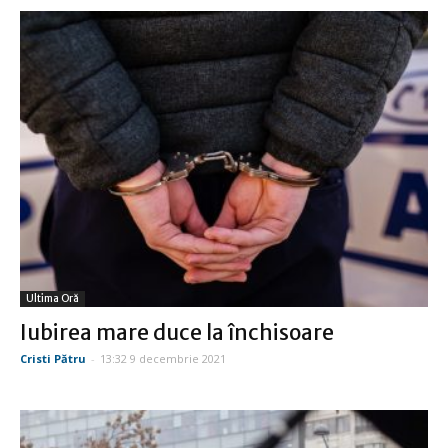
Ultima Oră
Iubirea mare duce la închisoare
Cristi Pătru
-
13:32 9 decembrie 2021