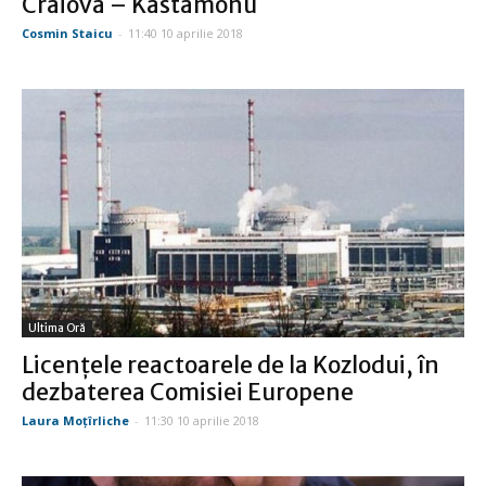
Craiova – Kastamonu
Cosmin Staicu
-
11:40 10 aprilie 2018
Ultima Oră
Licenţele reactoarele de la Kozlodui, în
dezbaterea Comisiei Europene
Laura Moţîrliche
-
11:30 10 aprilie 2018