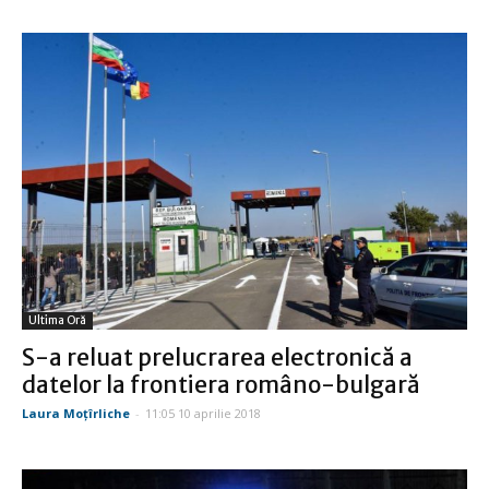
Ultima Oră
S-a reluat prelucrarea electronică a
datelor la frontiera româno-bulgară
Laura Moţîrliche
-
11:05 10 aprilie 2018