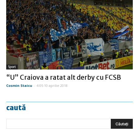
Sport
“U” Craiova a ratat alt derby cu FCSB
Cosmin Staicu
-
4:05 10 aprilie 2018
caută