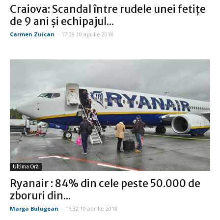
Craiova: Scandal între rudele unei fetițe
de 9 ani și echipajul...
Carmen Zuican
-
17:39 10 aprilie 2018
Ultima Oră
Ryanair : 84% din cele peste 50.000 de
zboruri din...
Marga Bulugean
-
16:32 10 aprilie 2018