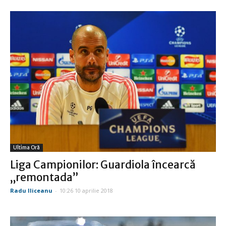
Ultima Oră
Liga Campionilor: Guardiola încearcă
„remontada”
Radu Iliceanu
-
10:26 10 aprilie 2018