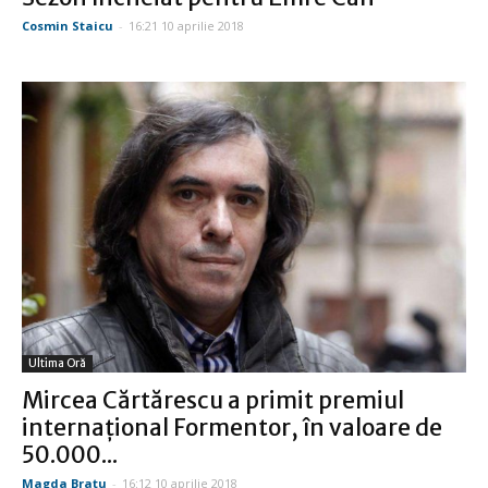
Cosmin Staicu
-
16:21 10 aprilie 2018
Ultima Oră
Mircea Cărtărescu a primit premiul
internaţional Formentor, în valoare de
50.000...
Magda Bratu
-
16:12 10 aprilie 2018