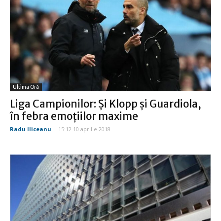
Ultima Oră
Liga Campionilor: Şi Klopp şi Guardiola,
în febra emoţiilor maxime
Radu Iliceanu
-
15:12 10 aprilie 2018