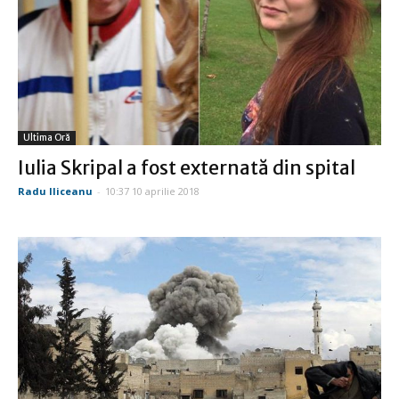
Ultima Oră
Iulia Skripal a fost externată din spital
Radu Iliceanu
-
10:37 10 aprilie 2018