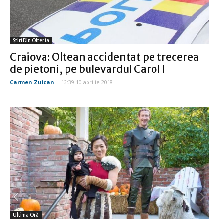
Știri Din Oltenia
Craiova: Oltean accidentat pe trecerea
de pietoni, pe bulevardul Carol I
Carmen Zuican
-
12:39 10 aprilie 2018
Ultima Oră