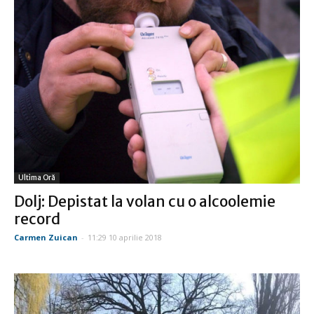
Ultima Oră
Dolj: Depistat la volan cu o alcoolemie
record
Carmen Zuican
-
11:29 10 aprilie 2018