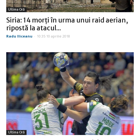
Ultima Oră
Siria: 14 morţi în urma unui raid aerian,
ripostă la atacul...
Radu Iliceanu
-
10:35 10 aprilie 2018
Ultima Oră