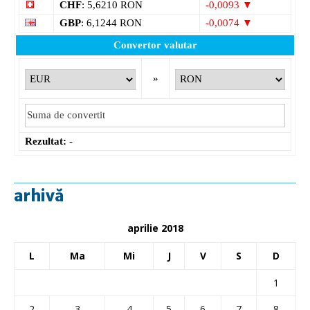
CHF
: 5,6210 RON
-0,0093 ▼
GBP
: 6,1244 RON
-0,0074 ▼
Convertor valutar
»
Rezultat:
-
arhivă
aprilie 2018
L
Ma
Mi
J
V
S
D
1
2
3
4
5
6
7
8