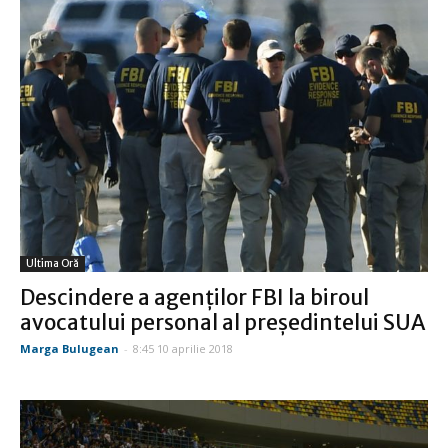
Ultima Oră
Descindere a agenţilor FBI la biroul
avocatului personal al preşedintelui SUA
Marga Bulugean
-
8:45 10 aprilie 2018