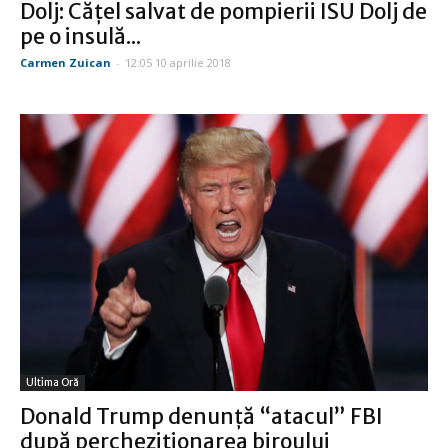
Dolj: Cățel salvat de pompierii ISU Dolj de
pe o insulă...
Carmen Zuican
-
12:05 10 aprilie 2018
Ultima Oră
Donald Trump denunță “atacul” FBI
după percheziționarea biroului