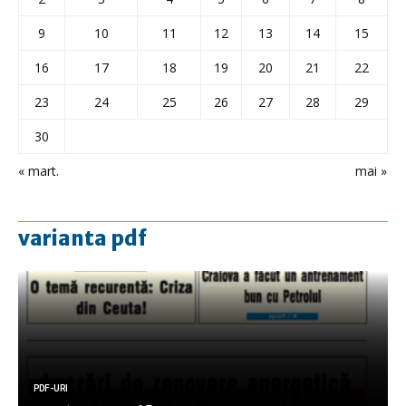
9
10
11
12
13
14
15
16
17
18
19
20
21
22
23
24
25
26
27
28
29
30
« mart.
mai »
varianta pdf
PDF-URI
PDF-URI
PDF-URI
PDF-URI
PDF-URI