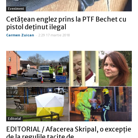
Eveniment
Cetăţean englez prins la PTF Bechet cu
pistol deţinut ilegal
Carmen Zuican
-
2:29 17 martie 2018
Editorial
EDITORIAL / Afacerea Skripal, o excepţie
de la regulile tacite de...