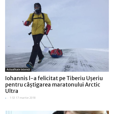
Actualitate Internă
Iohannis l-a felicitat pe Tiberiu Uşeriu
pentru câştigarea maratonului Arctic
Ultra
-
-
1:53 17 martie 2018