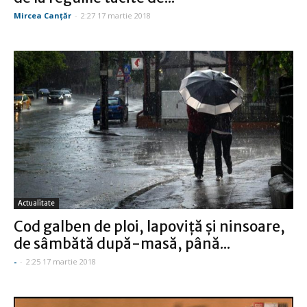
Mircea Canţăr
-
2:27 17 martie 2018
Actualitate
Cod galben de ploi, lapoviţă şi ninsoare,
de sâmbătă după-masă, până...
-
-
2:25 17 martie 2018