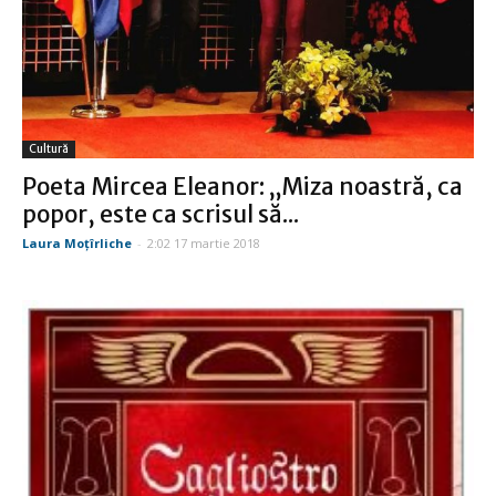
Cultură
Poeta Mircea Eleanor: „Miza noastră, ca
popor, este ca scrisul să...
Laura Moţîrliche
-
2:02 17 martie 2018