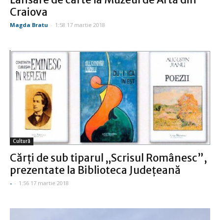
Craiova
Magda Bratu
-
1:58 17 martie 2018
Cultură
Cărți de sub tiparul „Scrisul Românesc”,
prezentate la Biblioteca Județeană
-
-
1:56 17 martie 2018