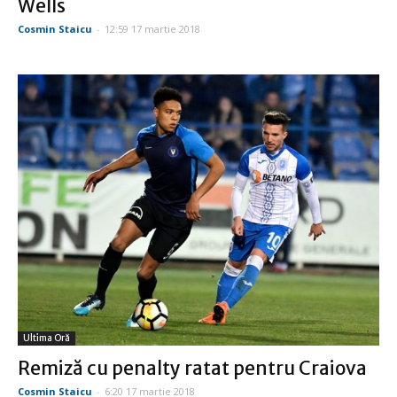
Wells
Cosmin Staicu
-
12:59 17 martie 2018
Ultima Oră
Remiză cu penalty ratat pentru Craiova
Cosmin Staicu
-
6:20 17 martie 2018