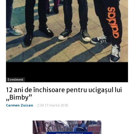
Eveniment
12 ani de închisoare pentru ucigaşul lui
„Bimby”
Carmen Zuican
-
2:34 17 martie 2018