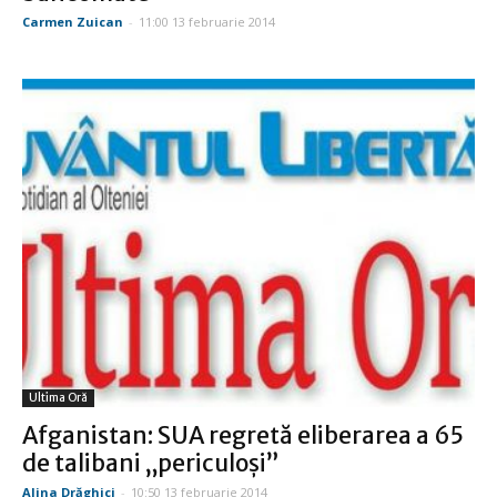
Carmen Zuican
-
11:00 13 februarie 2014
Ultima Oră
Afganistan: SUA regretă eliberarea a 65
de talibani „periculoşi”
Alina Drăghici
-
10:50 13 februarie 2014