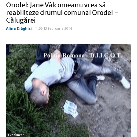
Orodel: Jane Vâlcomeanu vrea să
reabiliteze drumul comunal Orodel –
Călugărei
Alina Drăghici
-
1:55 13 februarie 2014
Eveniment