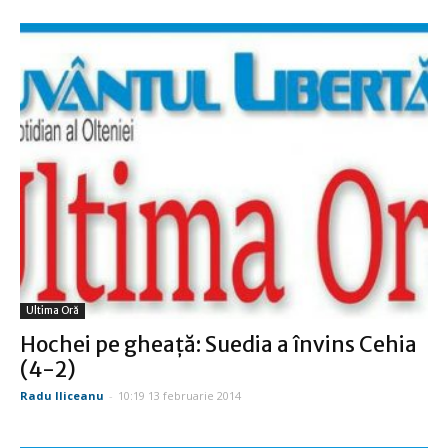
Ultima Oră
Hochei pe gheaţă: Suedia a învins Cehia
(4-2)
Radu Iliceanu
-
10:19 13 februarie 2014