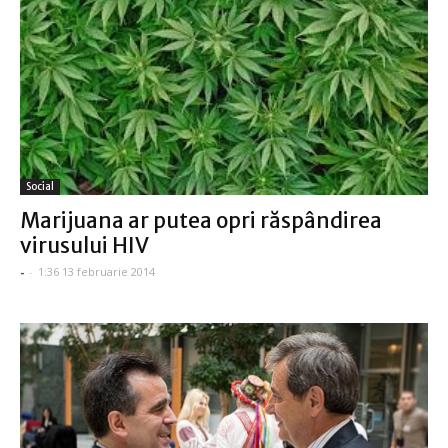
Social
Marijuana ar putea opri răspândirea
virusului HIV
-
-
1:36 13 februarie 2014