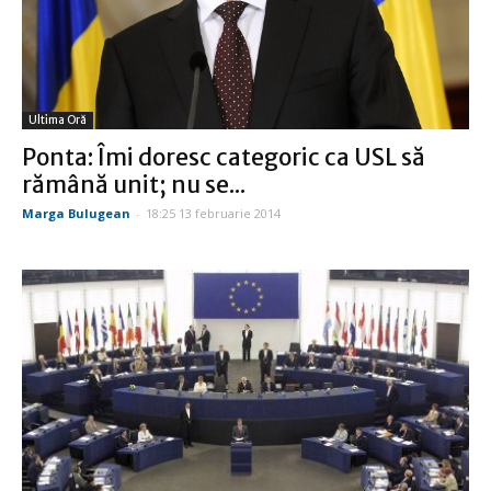
Ultima Oră
Ponta: Îmi doresc categoric ca USL să
rămână unit; nu se...
Marga Bulugean
-
18:25 13 februarie 2014