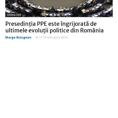
Ultima Oră
Presedinţia PPE este îngrijorată de
ultimele evoluţii politice din România
Marga Bulugean
-
18:17 13 februarie 2014