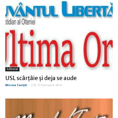
Editorial
USL scârţâie şi deja se aude
Mircea Canţăr
-
2:02 13 februarie 2014