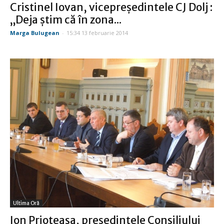
Cristinel Iovan, vicepreşedintele CJ Dolj :
„Deja ştim că în zona...
Marga Bulugean
-
15:34 13 februarie 2014
Ultima Oră
Ion Prioteasa, preşedintele Consiliului