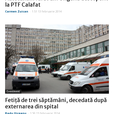
la PTF Calafat
Carmen Zuican
-
1:51 13 februarie 2014
Eveniment
Fetiţă de trei săptămâni, decedată după
externarea din spital
Radu Iliceanu
-
1:50 13 februarie 2014