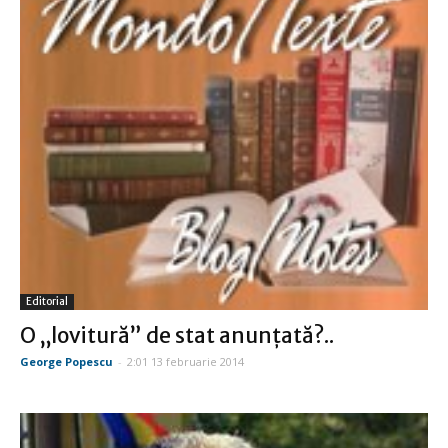
Editorial
O „lovitură” de stat anunţată?..
George Popescu
-
2:01 13 februarie 2014