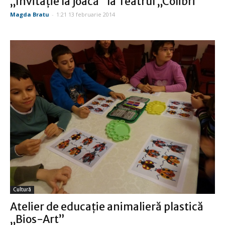
„Invitație la joacă” la Teatrul „Colibri”
Magda Bratu
-
1:21 13 februarie 2014
Cultură
Atelier de educație animalieră plastică
„Bios-Art”