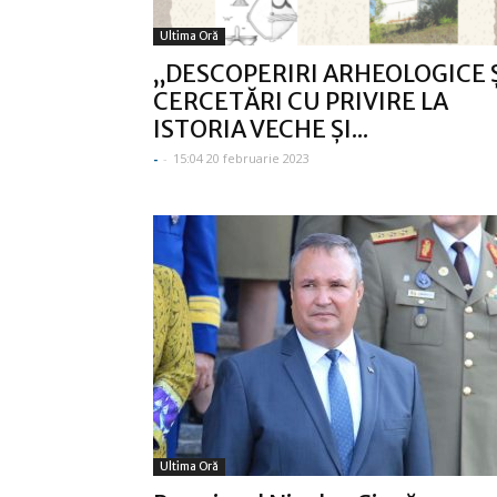
Ultima Oră
„DESCOPERIRI ARHEOLOGICE 
CERCETĂRI CU PRIVIRE LA
ISTORIA VECHE ȘI...
-
-
15:04 20 februarie 2023
Ultima Oră