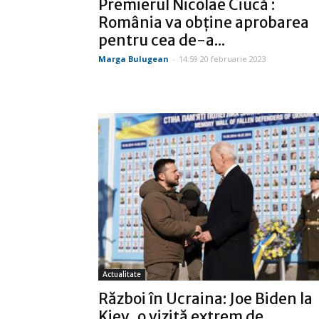
Premierul Nicolae Ciucă :
România va obţine aprobarea
pentru cea de-a...
Marga Bulugean
-
14:59 20 februarie 2023
Actualitate
Război în Ucraina: Joe Biden la
Kiev, o vizită extrem de...