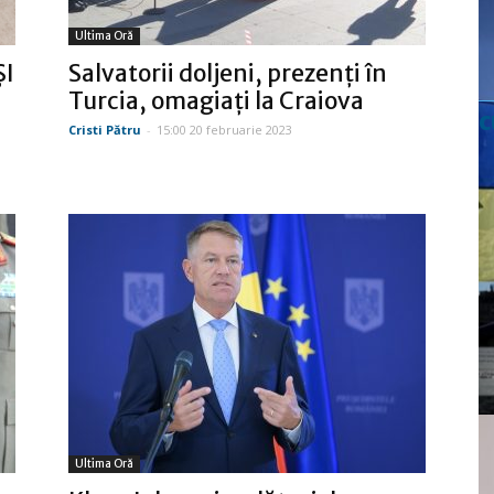
Ultima Oră
ȘI
Salvatorii doljeni, prezenţi în
Turcia, omagiaţi la Craiova
c
Cristi Pătru
-
15:00 20 februarie 2023
Ultima Oră