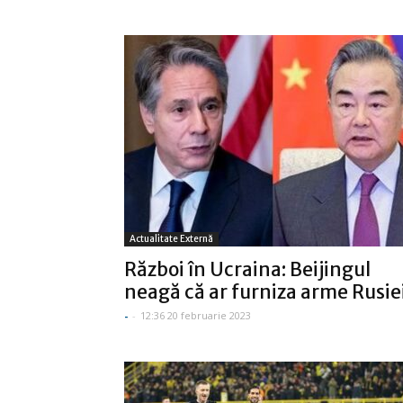
Actualitate Externă
Război în Ucraina: Beijingul
neagă că ar furniza arme Rusie
-
-
12:36 20 februarie 2023