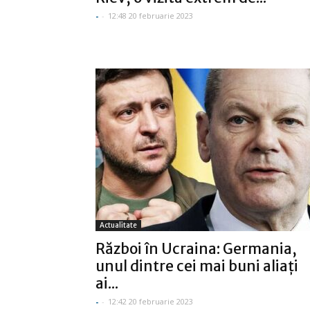
-
-
12:48 20 februarie 2023
Actualitate
Război în Ucraina: Germania,
unul dintre cei mai buni aliaţi
ai...
-
-
12:42 20 februarie 2023