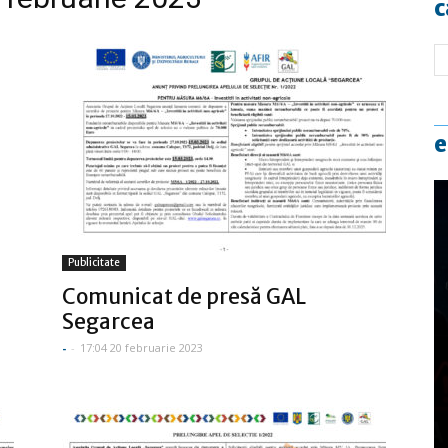
c
e
Publicitate
Comunicat de presă GAL
Segarcea
-
-
17:04 20 februarie 2023