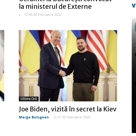
v
la ministerul de Externe
-
-
12:45 20 februarie 2023
Ultima Oră
Joe Biden, vizită în secret la Kiev
Marga Bulugean
-
12:37 20 februarie 2023