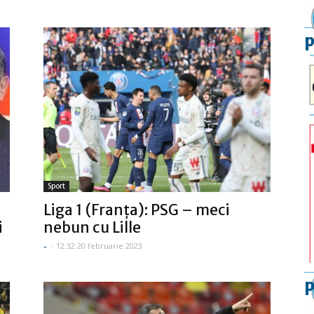
p
Sport
Liga 1 (Franţa): PSG – meci
i
nebun cu Lille
-
-
12:32 20 februarie 2023
p