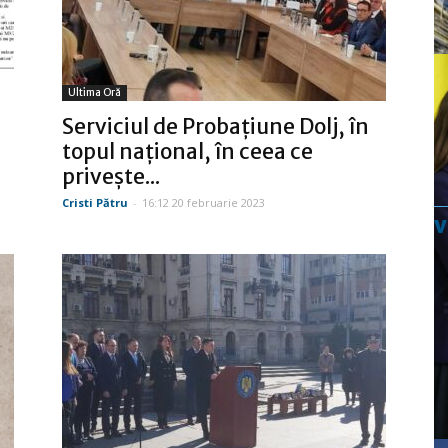
Ultima Oră
Serviciul de Probaţiune Dolj, în
topul naţional, în ceea ce
priveşte...
Cristi Pătru
-
16:12 20 februarie 2023