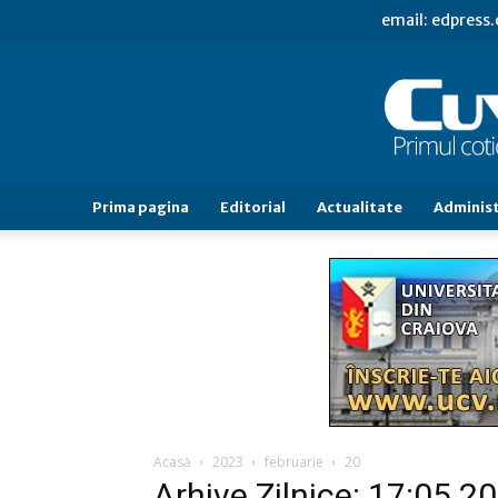
email: edpress
Prima pagina
Editorial
Actualitate
Administ
Acasă
2023
februarie
20
Arhive Zilnice: 17:05 2