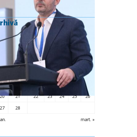
rhivă
februarie 2023
L
Ma
Mi
J
V
S
D
1
2
3
4
5
6
7
8
9
10
11
12
13
14
15
16
17
18
19
20
21
22
23
24
25
26
27
28
ian.
mart. »