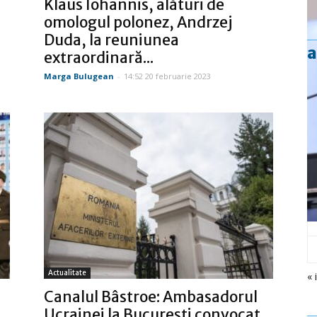
Klaus Iohannis, alături de
omologul polonez, Andrzej
Duda, la reuniunea
a
extraordinară...
Marga Bulugean
-
14:52 20 februarie 2023
Actualitate
« 
Canalul Bâstroe: Ambasadorul
Ucrainei la Bucureşti convocat