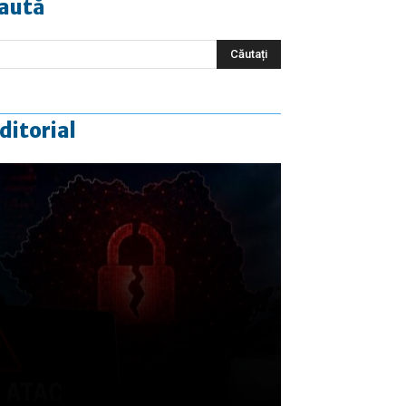
aută
ditorial