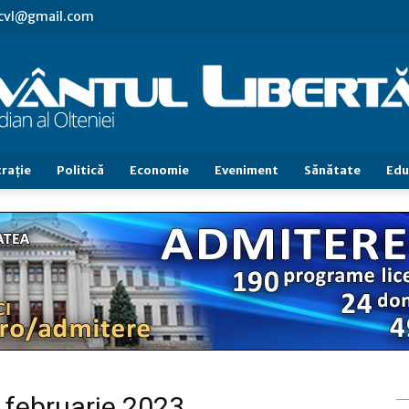
.cvl@gmail.com
raţie
Politică
Economie
Eveniment
Sănătate
Edu
Cuvântul
Libertăţii
0 februarie 2023