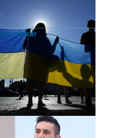
urs valutar
Curs valutar: 07 Aug 2026
EUR
: 5,2554 RON
+0,0041 ▲
USD
: 4,5584 RON
+0,0077 ▲
CHF
: 5,6244 RON
+0,0023 ▲
GBP
: 6,1277 RON
+0,0041 ▲
Convertor valutar
»
Rezultat:
-