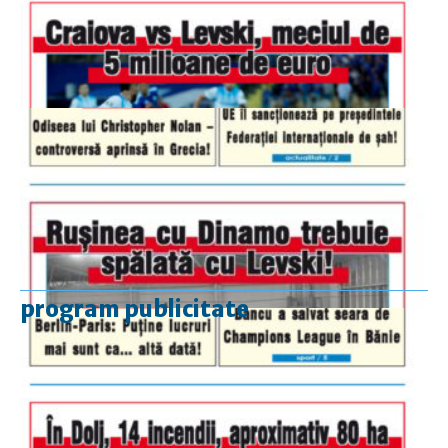
program publicitate
luni-vineri
9.00 - 17.00
sâmbătă
închis
duminică
9.00 - 12.00