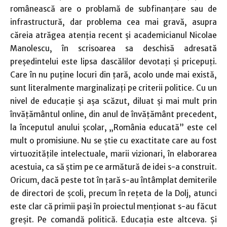
românească are o problamă de subfinanţare sau de
infrastructură, dar problema cea mai gravă, asupra
căreia atrăgea atenţia recent şi academicianul Nicolae
Manolescu, în scrisoarea sa deschisă adresată
preşedintelui este lipsa dascălilor devotaţi şi pricepuţi.
Care în nu puţine locuri din ţară, acolo unde mai există,
sunt literalmente marginalizaţi pe criterii politice. Cu un
nivel de educaţie şi aşa scăzut, diluat şi mai mult prin
învăţământul online, din anul de învăţământ precedent,
la începutul anului şcolar, „România educată” este cel
mult o promisiune. Nu se ştie cu exactitate care au fost
virtuozităţile intelectuale, marii vizionari, în elaborarea
acestuia, ca să ştim pe ce armătură de idei s-a construit.
Oricum, dacă peste tot în ţară s-au întâmplat demiterile
de directori de şcoli, precum în reţeta de la Dolj, atunci
este clar că primii paşi în proiectul menţionat s-au făcut
greşit. Pe comandă politică. Educaţia este altceva. Şi