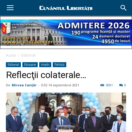
Acasă
Editorial
Editorial
Educație
Insidii
Politică
Reflecţii colaterale…
De
Mircea Canţăr
-
0:02 14 septembrie 2021
3001
0