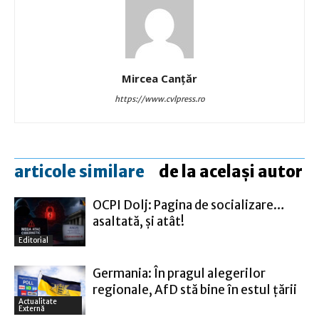
Mircea Canţăr
https://www.cvlpress.ro
articole similare
de la același autor
OCPI Dolj: Pagina de socializare…
asaltată, şi atât!
Editorial
Germania: În pragul alegerilor
regionale, AfD stă bine în estul ţării
Actualitate
Externă