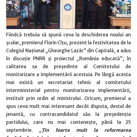
Fiindcă trebuia să spună ceva la deschiderea noului an
şcolar, premierul Florin Cîţu, prezent la festivitatea de la
Colegiul Naţional „Gheorghe Lazăr” din Capitală, a adus
în discuţie PNRR şi proiectul „România educată”, în
calitatea sa de preşedinte al Comitetului de
monitorizare a implementării acestuia. Pe lângă acesta
mai există un secretariat tehnic al comitetului
interministerial pentru monitorizarea implementării,
instituit prin ordin al ministrului. Oricum, premierul a
spus ceva mult mai interesant decât disputa, destul de
jenantă, cu contracandidatul său la preşedenţia
partidului, care nu mai conteneşte, până la 25
septembrie. „
Ţin foarte mult la reformarea