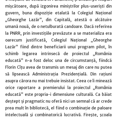
mişcătoare, după izgonirea miniştrilor plus-userişti din
guvern, buna dispoziţie etalată la Colegiul Naţional
„Gheorghe Lazăr”, din Capitală, atestă o alcătuire
umană nouă, de o netulburată candoare. Dacă referirea
la PNRR, prin investiţiile prevăzute a se materializa era
oarecum justificată, Colegiul Naţional „Gheorghe
Lazăr” fiind dintre beneficiarii unui program pilot, în
schimb legarea intrinsecă de proiectul „România
educată” n-a fost deloc una de circumstanţă, fiindcă
Florin Cîţu avea de transmis un mesaj din care nu putea
să lipsească Administraţia Prezidenţială. Din raţiuni
asupra cărora nu mai trebuie insistat. Ceea ce îi minează
orice raportare a premierului la proiectul „România
educată” este propria-i dimensiune culturală. Ca băiat
deştept şi pragmatic nu oferă nici un semnal că ar crede
prea mult în bibliotecă, el fiind o combinaţie de paloare
intelectuală şi combinatorică lucrativă. Fireşte, şcoala