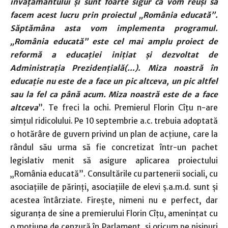
învăţământului şi sunt foarte sigur că vom reuşi să
facem acest lucru prin proiectul „România educată”.
Săptămâna asta vom implementa programul.
„România educată” este cel mai amplu proiect de
reformă a educaţiei iniţiat şi dezvoltat de
Administraţia Prezidenţială(…). Miza noastră în
educaţie nu este de a face un pic altceva, un pic altfel
sau la fel ca până acum. Miza noastră este de a face
altceva
”. Te freci la ochi. Premierul Florin Cîţu n-are
simţul ridicolului. Pe 10 septembrie a.c. trebuia adoptată
o hotărâre de guvern privind un plan de acţiune, care la
rândul său urma să fie concretizat într-un pachet
legislativ menit să asigure aplicarea proiectului
„România educată”. Consultările cu partenerii sociali, cu
asociaţiile de părinţi, asociaţiile de elevi ş.a.m.d. sunt şi
acestea întârziate. Fireşte, nimeni nu e perfect, dar
siguranţa de sine a premierului Florin Cîţu, ameninţat cu
o moţiune de cenzură în Parlament, şi oricum pe nisipuri