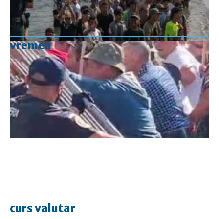
vremea
curs valutar