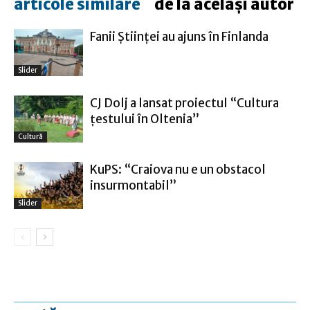
articole similare
de la același autor
Fanii Ştiinţei au ajuns în Finlanda
Slider
CJ Dolj a lansat proiectul “Cultura
țestului în Oltenia”
Cultură
KuPS: “Craiova nu e un obstacol
insurmontabil”
Slider