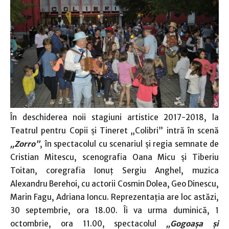
În deschiderea noii stagiuni artistice 2017-2018, la
Teatrul pentru Copii şi Tineret „Colibri” intră în scenă
„Zorro”
, în spectacolul cu scenariul şi regia semnate de
Cristian Mitescu, scenografia Oana Micu şi Tiberiu
Toitan, coregrafia Ionuţ Sergiu Anghel, muzica
Alexandru Berehoi, cu actorii Cosmin Dolea, Geo Dinescu,
Marin Fagu, Adriana Ioncu. Reprezentaţia are loc astăzi,
30 septembrie, ora 18.00. Îi va urma duminică, 1
octombrie, ora 11.00, spectacolul
„Gogoaşa şi