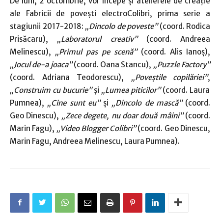
De luni, 2 octombrie, vor începe şi atelierele de creaţie
ale Fabricii de poveşti electroColibri, prima serie a
stagiunii 2017-2018:
„Dincolo de poveste”
(coord. Rodica
Prisăcaru),
„Laboratorul creativ”
(coord. Andreea
Melinescu),
„Primul pas pe scenă”
(coord. Alis Ianoş),
„Jocul de-a joaca”
(coord. Oana Stancu),
„Puzzle Factory”
(coord. Adriana Teodorescu),
„Poveştile copilăriei”
,
„Construim cu bucurie”
şi
„Lumea piticilor”
(coord. Laura
Pumnea),
„Cine sunt eu”
şi
„Dincolo de mască”
(coord.
Geo Dinescu),
„Zece degete, nu doar două mâini”
(coord.
Marin Fagu),
„Video Blogger Colibri”
(coord. Geo Dinescu,
Marin Fagu, Andreea Melinescu, Laura Pumnea).