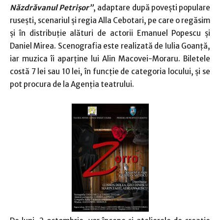
Năzdrăvanul Petrişor”
, adaptare după poveşti populare
ruseşti, scenariul şi regia Alla Cebotari, pe care o regăsim
şi în distribuţie alături de actorii Emanuel Popescu şi
Daniel Mirea. Scenografia este realizată de Iulia Goanţă,
iar muzica îi aparţine lui Alin Macovei-Moraru. Biletele
costă 7 lei sau 10 lei, în funcţie de categoria locului, şi se
pot procura de la Agenţia teatrului.