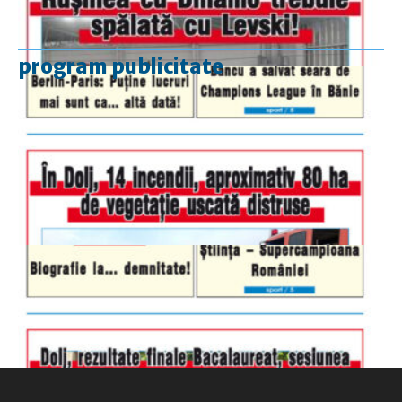
program publicitate
luni-vineri
9.00 - 17.00
sâmbătă
închis
duminică
9.00 - 12.00