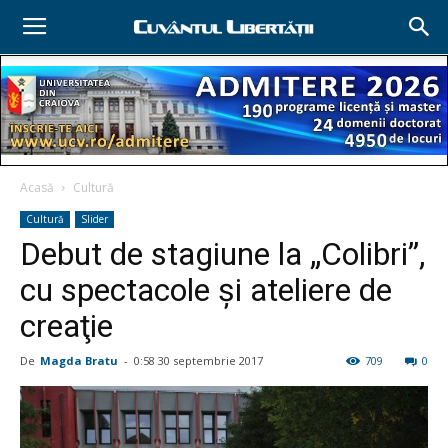
Acasă
Cultură
Cultură
Slider
Debut de stagiune la „Colibri”,
cu spectacole şi ateliere de
creaţie
De
Magda Bratu
-
0:58 30 septembrie 2017
709
0