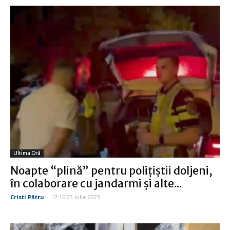
Ultima Oră
Noapte “plină” pentru poliţiştii doljeni,
în colaborare cu jandarmi şi alte...
Cristi Pătru
-
12:16 23 iulie 2023