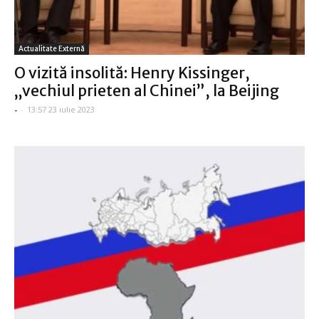
Actualitate Externă
O vizită insolită: Henry Kissinger,
„vechiul prieten al Chinei”, la Beijing
-
-
13:57 23 iulie 2023