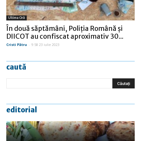
Ultima Oră
În două săptămâni, Poliţia Română şi
DIICOT au confiscat aproximativ 30...
Cristi Pătru
-
9:58 23 iulie 2023
caută
editorial