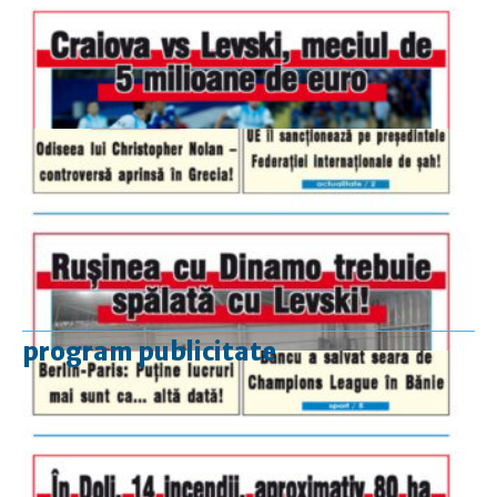
program publicitate
luni-vineri
9.00 - 17.00
sâmbătă
închis
duminică
9.00 - 12.00