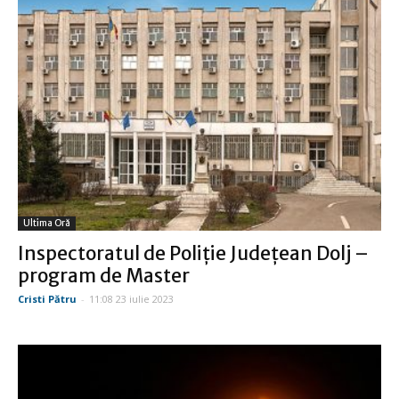
Ultima Oră
Inspectoratul de Poliţie Judeţean Dolj –
program de Master
Cristi Pătru
-
11:08 23 iulie 2023