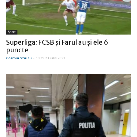
Sport
Superliga: FCSB şi Farul au şi ele 6
puncte
Cosmin Staicu
-
10:19 23 iulie 2023