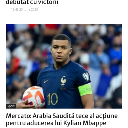
debutat cu victorii
-
-
12:49 23 iulie 2023
Sport
Mercato: Arabia Saudită tece al acţiune
pentru aducerea lui Kylian Mbappe