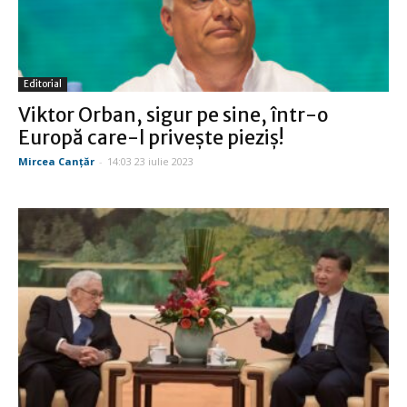
Editorial
Viktor Orban, sigur pe sine, într-o
Europă care-l priveşte pieziş!
Mircea Canţăr
-
14:03 23 iulie 2023