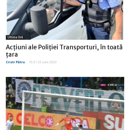
Ultima Oră
Acţiuni ale Poliţiei Transporturi, în toată
ţara
Cristi Pătru
-
10:21 23 iulie 2023