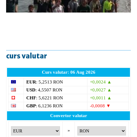
curs valutar
Curs valutar: 06 Aug 2026
EUR
: 5,2513 RON
+0,0024 ▲
USD
: 4,5507 RON
+0,0027 ▲
CHF
: 5,6221 RON
+0,0011 ▲
GBP
: 6,1236 RON
-0,0008 ▼
Convertor valutar
»