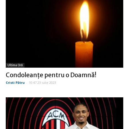
Ultima Oră
Condoleanţe pentru o Doamnă!
Cristi Pătru
-
10:47 23 iulie 2023