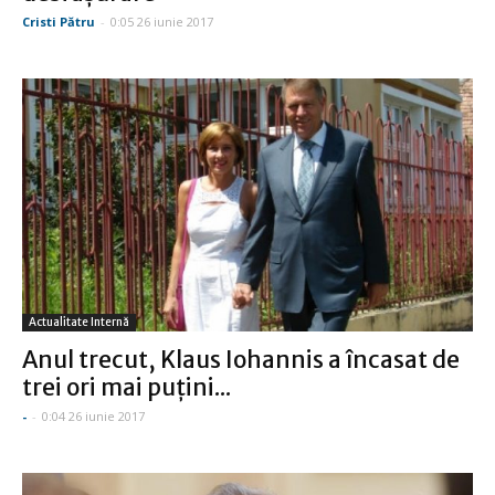
Cristi Pătru
-
0:05 26 iunie 2017
Actualitate Internă
Anul trecut, Klaus Iohannis a încasat de
trei ori mai puţini...
-
-
0:04 26 iunie 2017