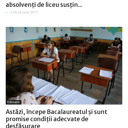
absolvenţi de liceu susţin...
-
-
0:05 26 iunie 2017
Educație
Astăzi, începe Bacalaureatul şi sunt
promise condiţii adecvate de
desfăşurare