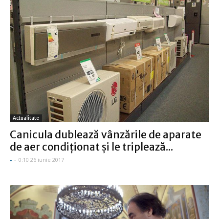
Actualitate
Canicula dublează vânzările de aparate
de aer condiţionat şi le triplează...
-
-
0:10 26 iunie 2017