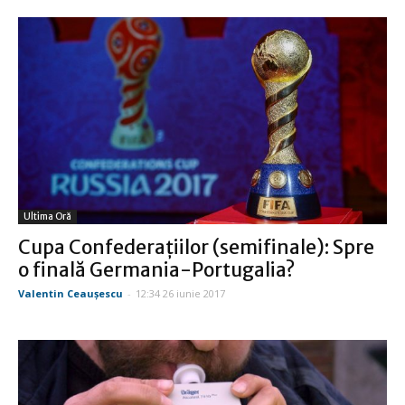
Ultima Oră
Cupa Confederaţiilor (semifinale): Spre
o finală Germania-Portugalia?
Valentin Ceauşescu
-
12:34 26 iunie 2017