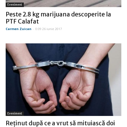
Eveniment
Peste 2.8 kg marijuana descoperite la
PTF Calafat
Carmen Zuican
-
0:09 26 iunie 2017
Eveniment
Reţinut după ce a vrut să mituiască doi