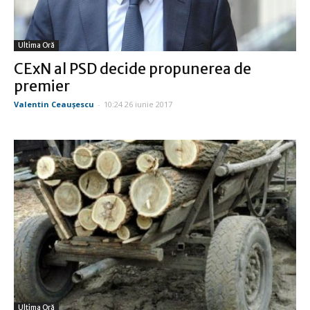
Ultima Oră
CExN al PSD decide propunerea de
premier
Valentin Ceauşescu
-
10:24 26 iunie 2017
Ultima Oră