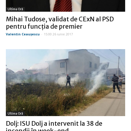
Ultima Oră
Mihai Tudose, validat de CExN al PSD
pentru funcţia de premier
Valentin Ceauşescu
-
15:00 26 iunie 2017
Ultima Oră
Dolj: ISU Dolj a intervenit la 38 de
incendii în week-end