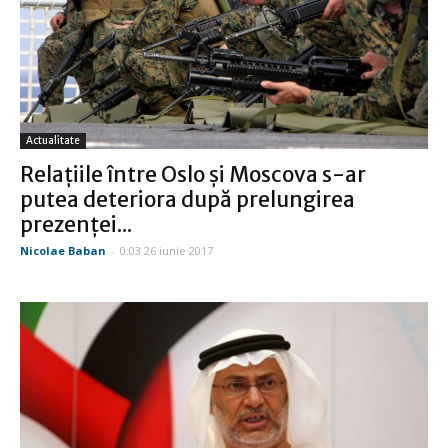
Actualitate
Relaţiile între Oslo şi Moscova s-ar
putea deteriora după prelungirea
prezenţei...
Nicolae Baban
-
0:03 26 iunie 2017