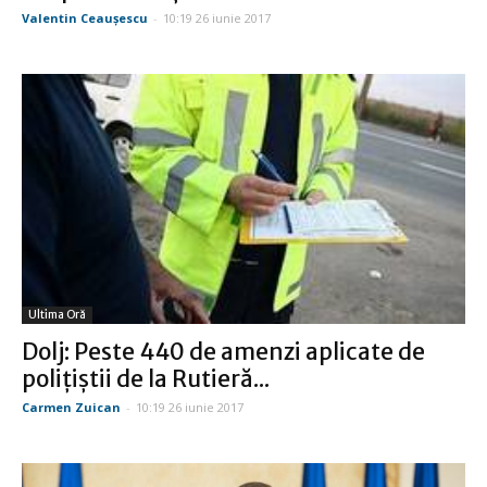
Valentin Ceauşescu
-
10:19 26 iunie 2017
Ultima Oră
Dolj: Peste 440 de amenzi aplicate de
poliţiştii de la Rutieră...
Carmen Zuican
-
10:19 26 iunie 2017