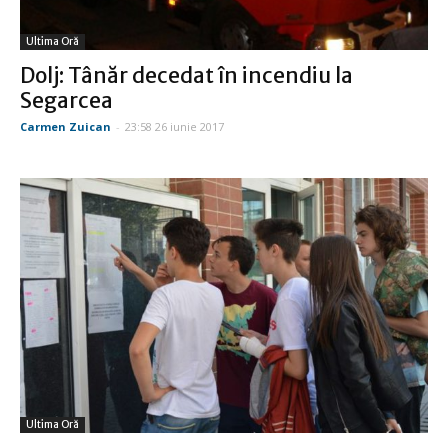
Ultima Oră
Dolj: Tânăr decedat în incendiu la
Segarcea
Carmen Zuican
-
23:58 26 iunie 2017
Ultima Oră