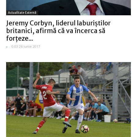
Actualitate Externă
Jeremy Corbyn, liderul laburiştilor
britanici, afirmă că va încerca să
forţeze...
-
-
0:03 26 iunie 2017