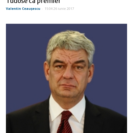
Tudose ca premier
Valentin Ceauşescu
-
15:04 26 iunie 2017