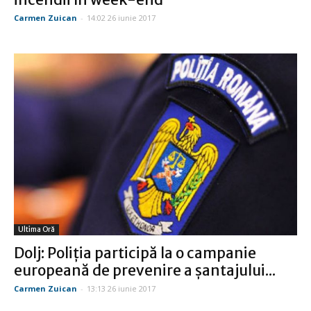
Carmen Zuican
-
14:02 26 iunie 2017
Ultima Oră
Dolj: Poliţia participă la o campanie
europeană de prevenire a şantajului...
Carmen Zuican
-
13:13 26 iunie 2017