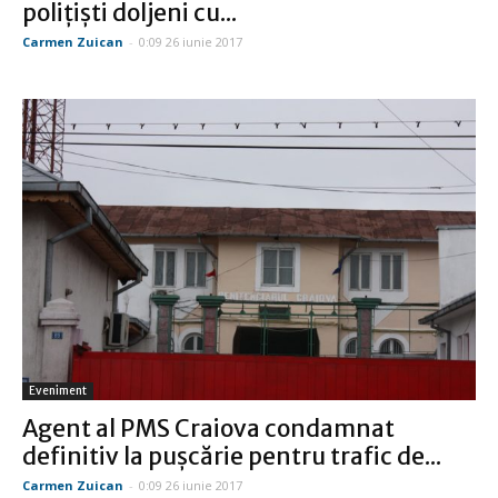
poliţişti doljeni cu...
Carmen Zuican
-
0:09 26 iunie 2017
Eveniment
Agent al PMS Craiova condamnat
definitiv la puşcărie pentru trafic de...
Carmen Zuican
-
0:09 26 iunie 2017