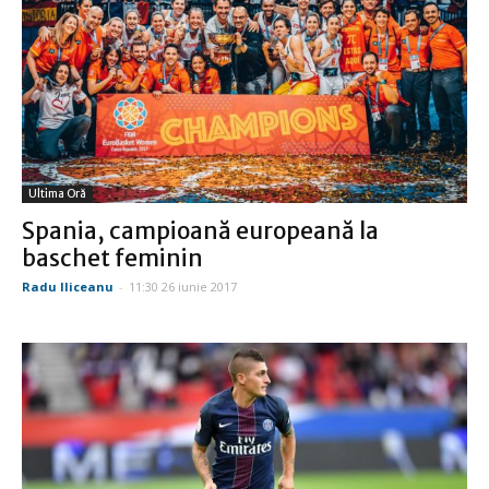
Ultima Oră
Spania, campioană europeană la
baschet feminin
Radu Iliceanu
-
11:30 26 iunie 2017