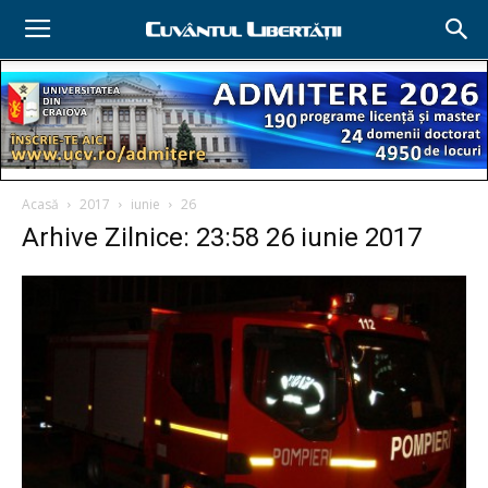
Acasă
2017
iunie
26
Arhive Zilnice: 23:58 26 iunie 2017