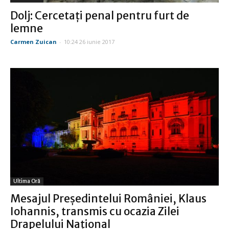
Dolj: Cercetaţi penal pentru furt de
lemne
Carmen Zuican
-
10:24 26 iunie 2017
Ultima Oră
Mesajul Preşedintelui României, Klaus
Iohannis, transmis cu ocazia Zilei
Drapelului Naţional