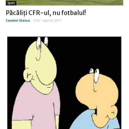
Sport
Păcăliţi CFR-ul, nu fotbalul!
Cosmin Staicu
-
0:41 1 aprilie 2017