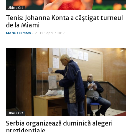
Ultima Oră
Tenis: Johanna Konta a câştigat turneul
de la Miami
Marius Cîrstov
-
23:11 1 aprilie 2017
Ultima Oră
Serbia organizează duminică alegeri
prezidenţiale