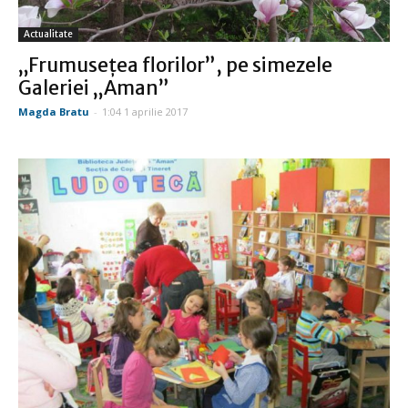
Actualitate
„Frumuseţea florilor”, pe simezele
Galeriei „Aman”
Magda Bratu
-
1:04 1 aprilie 2017