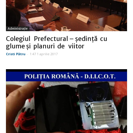
Administraţie
Colegiul Prefectural – şedinţă cu
glume şi planuri de viitor
Cristi Pătru
-
1:47 1 aprilie 2017