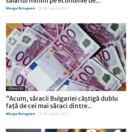
salariul minim pe economie de...
Marga Bulugean
-
20:48 1 aprilie 2017
Ultima Oră
“Acum, săracii Bulgariei câştigă dublu
faţă de cei mai săraci dintre...
Marga Bulugean
-
20:42 1 aprilie 2017