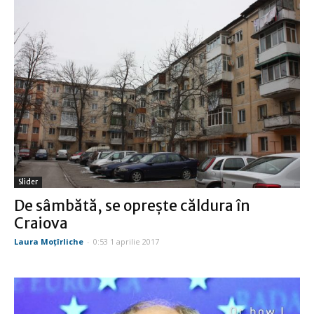
Slider
De sâmbătă, se opreşte căldura în
Craiova
Laura Moţîrliche
-
0:53 1 aprilie 2017