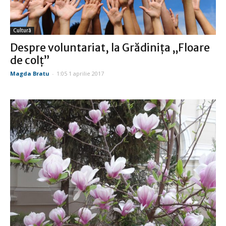
Cultură
Despre voluntariat, la Grădiniţa „Floare
de colţ”
Magda Bratu
-
1:05 1 aprilie 2017