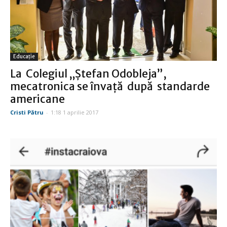
Educație
La Colegiul „Ştefan Odobleja”,
mecatronica se învaţă după standarde
americane
Cristi Pătru
-
1:18 1 aprilie 2017