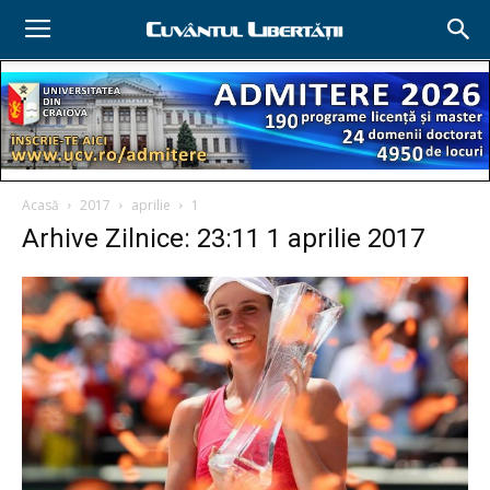
Acasă
2017
aprilie
1
Arhive Zilnice: 23:11 1 aprilie 2017