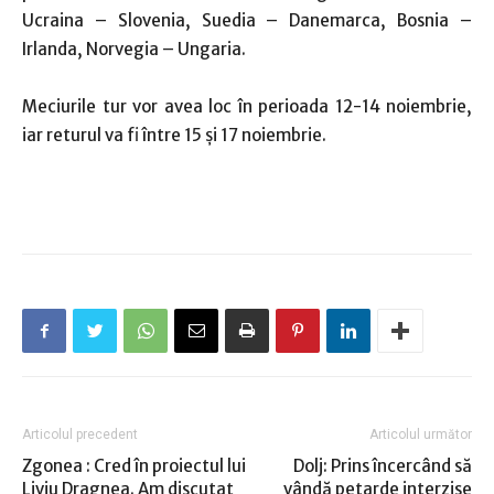
Ucraina – Slovenia, Suedia – Danemarca, Bosnia –
Irlanda, Norvegia – Ungaria.
Meciurile tur vor avea loc în perioada 12-14 noiembrie,
iar returul va fi între 15 și 17 noiembrie.
Articolul precedent
Articolul următor
Zgonea : Cred în proiectul lui
Dolj: Prins încercând să
Liviu Dragnea. Am discutat
vândă petarde interzise