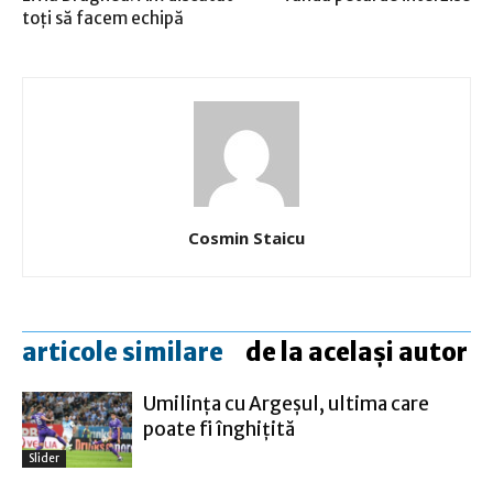
toţi să facem echipă
Cosmin Staicu
articole similare
de la același autor
Umilinţa cu Argeşul, ultima care
poate fi înghiţită
Slider