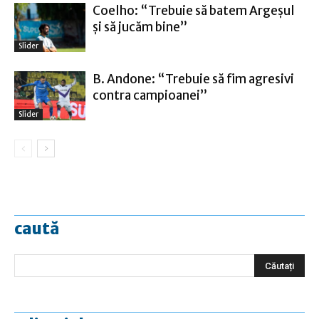
Coelho: “Trebuie să batem Argeşul
şi să jucăm bine”
Slider
B. Andone: “Trebuie să fim agresivi
contra campioanei”
Slider
caută