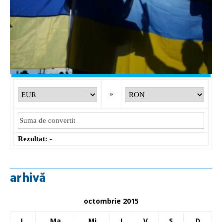
EUR
: 5,2554 RON
+0,0041 ▲
USD
: 4,5584 RON
+0,0077 ▲
CHF
: 5,6244 RON
+0,0023 ▲
GBP
: 6,1277 RON
+0,0041 ▲
Convertor valutar
»
Rezultat:
-
arhivă
octombrie 2015
L
Ma
Mi
J
V
S
D