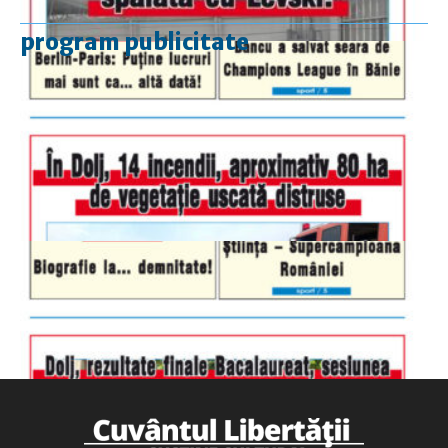
program publicitate
luni-vineri
9.00 - 17.00
sâmbătă
închis
duminică
9.00 - 12.00