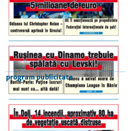
program publicitate
luni-vineri
9.00 - 17.00
sâmbătă
închis
duminică
9.00 - 12.00