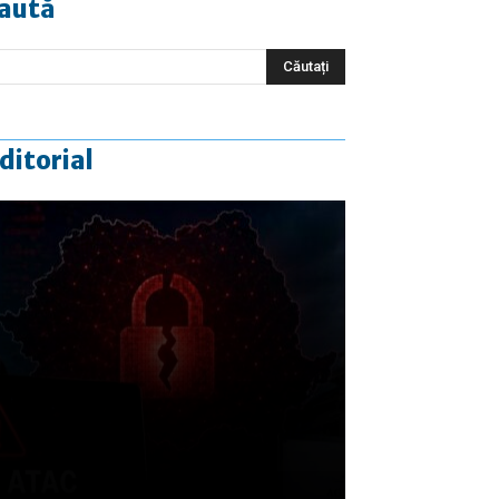
aută
ditorial