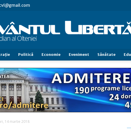
.cvl@gmail.com
raţie
Politică
Economie
Eveniment
Sănătate
Edu
Cuvântul
Libertăţii
uri, 14 martie 2018