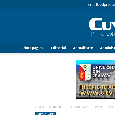
email: edpress
Prima pagina
Editorial
Actualitate
Administ
Acasă
Numărul/data
Anul XXVIII, nr. 8591 – mierc
Numărul/data