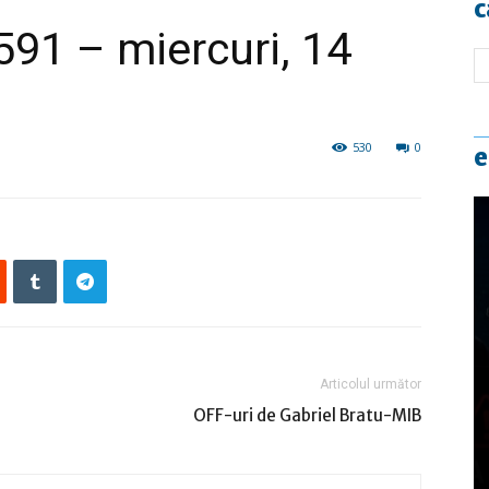
c
8591 – miercuri, 14
530
0
e
Articolul următor
OFF-uri de Gabriel Bratu-MIB