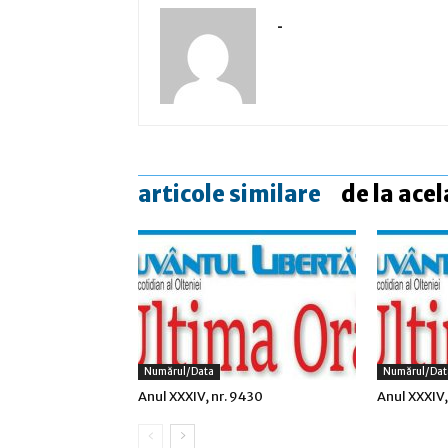
-
articole similare
de la acel
Numărul/data
Numărul/dat
Anul XXXIV, nr. 9430
Anul XXXIV,