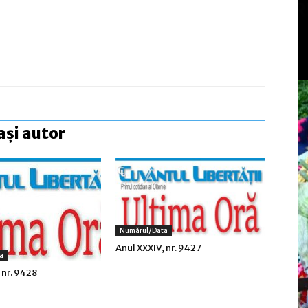
ași autor
Numărul/data
Anul XXXIV, nr. 9427
a
 nr. 9428