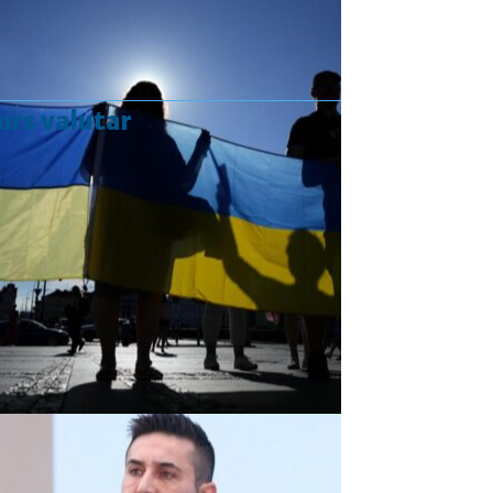
urs valutar
Curs valutar: 07 Aug 2026
EUR
: 5,2554 RON
+0,0041 ▲
USD
: 4,5584 RON
+0,0077 ▲
CHF
: 5,6244 RON
+0,0023 ▲
GBP
: 6,1277 RON
+0,0041 ▲
Convertor valutar
»
Rezultat:
-