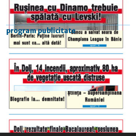
program publicitate
luni-vineri
9.00 - 17.00
sâmbătă
închis
duminică
9.00 - 12.00