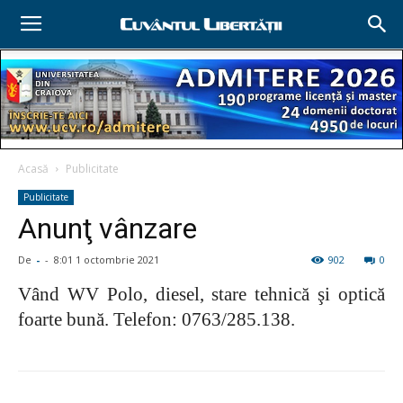
Acasă
Publicitate
Publicitate
Anunţ vânzare
De
-
-
8:01 1 octombrie 2021
902
0
Vând WV Polo, diesel, stare tehnică şi optică
foarte bună. Telefon: 0763/285.138.