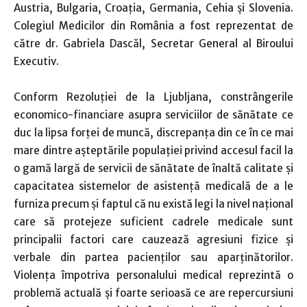
Austria, Bulgaria, Croaţia, Germania, Cehia şi Slovenia.
Colegiul Medicilor din România a fost reprezentat de
către dr. Gabriela Dascăl, Secretar General al Biroului
Executiv.
Conform Rezoluţiei de la Ljubljana, constrângerile
economico-financiare asupra serviciilor de sănătate ce
duc la lipsa forţei de muncă, discrepanţa din ce în ce mai
mare dintre aşteptările populaţiei privind accesul facil la
o gamă largă de servicii de sănătate de înaltă calitate şi
capacitatea sistemelor de asistenţă medicală de a le
furniza precum şi faptul că nu există legi la nivel naţional
care să protejeze suficient cadrele medicale sunt
principalii factori care cauzează agresiuni fizice şi
verbale din partea pacienţilor sau aparţinătorilor.
Violenţa împotriva personalului medical reprezintă o
problemă actuală şi foarte serioasă ce are repercursiuni