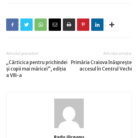
Articolul precedent
Articolul următor
„Cărticica pentru prichindei
Primăria Craiova înăspreşte
şi copii mai măricei”, ediţia
accesul în Centrul Vechi
a VIII-a
Radu Iliceanu