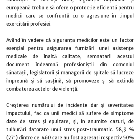
europeană trebuie să ofere o protecţie eficientă pentru
medicii care se confruntă cu o agresiune în timpul
exercitării profesiei.
Având în vedere că siguranţa medicilor este un factor
esenţial pentru asigurarea furnizării unei asistenţe
medicale de înaltă calitate, semnatarii acestui
document îndeamnă profesioniştii din domeniul
sănătăţii, legislatorii şi managerii de spitale să lucreze
împreună şi să susţină, să promoveze şi să extindă
combaterea actelor de violenţă.
Creşterea numărului de incidente dar şi severitatea
impactului, fac ca unii medici să sufere de simptome
date de stres şi epuizare, şi, în anumite cazuri, de
tulburări datorate unui stres post-traumatic. 58,9 %
(271) dintre cei 460 care au fost agresaţi respectiv 50%