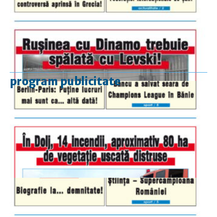
program publicitate
luni-vineri
9.00 - 17.00
sâmbătă
închis
duminică
9.00 - 12.00