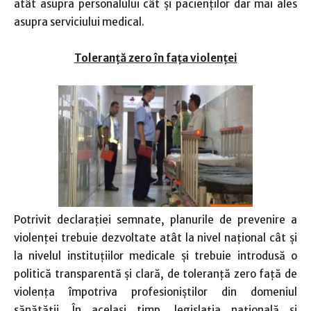
atât asupra personalului cât şi pacienţilor dar mai ales
asupra serviciului medical.
Toleranţă zero în faţa violenţei
Potrivit declaraţiei semnate, planurile de prevenire a
violenţei trebuie dezvoltate atât la nivel naţional cât şi
la nivelul instituţiilor medicale şi trebuie introdusă o
politică transparentă şi clară, de toleranţă zero faţă de
violenţa împotriva profesioniştilor din domeniul
sănătăţii. În acelaşi timp, legislaţia naţională şi