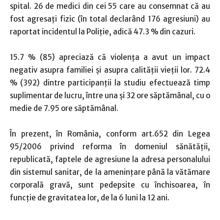
spital. 26 de medici din cei 55 care au consemnat că au
fost agresaţi fizic (în total declarând 176 agresiuni) au
raportat incidentul la Poliţie, adică 47.3 % din cazuri.
15.7 % (85) apreciază că violenţa a avut un impact
negativ asupra familiei şi asupra calităţii vieţii lor. 72.4
% (392) dintre participanţii la studiu efectuează timp
suplimentar de lucru, între una şi 32 ore săptămânal, cu o
medie de 7.95 ore săptămânal.
În prezent, în România, conform art.652 din Legea
95/2006 privind reforma în domeniul sănătăţii,
republicată, faptele de agresiune la adresa personalului
din sistemul sanitar, de la ameninţare până la vătămare
corporală gravă, sunt pedepsite cu închisoarea, în
funcţie de gravitatea lor, de la 6 luni la 12 ani.