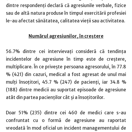
dintre respondenţi declară că agresiunile verbale, fizice
sau de altă natura produse în timpul exercitării profesiei
le-au afectat sănătatea, calitatea vieţii sau activitatea.
Numărul agresiunilor, în creştere
56.7% dintre cei intervievaţi consideră că tendinţa
incidentelor de agresiune în timp este de creştere,
multiplicare. În ce priveşte persoana agresorului, în 77.8
% (421) din cazuri, medical a fost agresat de unul mai
mulţi însoţitori, 45.7 % (247) de pacienţi, iar 34.8 %
(188) dintre medicii au suportat episoade de agresiune
atât din partea pacienţilor cât şi a însoţitorilor.
Doar 51% (235) dintre cei 460 de medici care s-au
confruntat cu o formă de agresiune au raportat
vreodată în mod oficial un incident managementului de