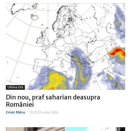
Ultima Oră
Din nou, praf saharian deasupra
României
Cristi Pătru
-
13:20 25 iunie 2024