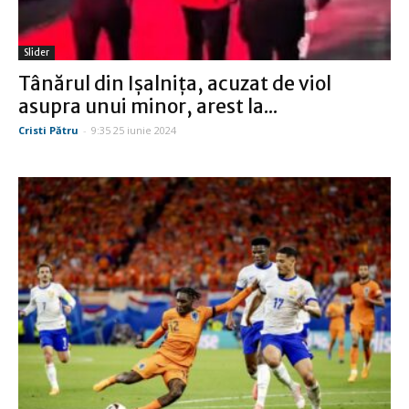
Slider
Tânărul din Işalniţa, acuzat de viol
asupra unui minor, arest la...
Cristi Pătru
-
9:35 25 iunie 2024