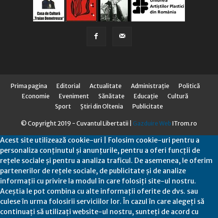
Prima pagina
Editorial
Actualitate
Administraţie
Politică
Economie
Eveniment
Sănătate
Educaţie
Cultură
Sport
Știri din Oltenia
Publicitate
© Copyright 2019 - Cuvantul Libertatii |
Gazduire Web
ITrom.ro
Acest site utilizează cookie-uri | Folosim cookie-uri pentru a
personaliza conținutul și anunțurile, pentru a oferi funcții de
rețele sociale și pentru a analiza traficul. De asemenea, le oferim
partenerilor de rețele sociale, de publicitate și de analize
informații cu privire la modul în care folosiți site-ul nostru.
Aceștia le pot combina cu alte informații oferite de dvs. sau
culese în urma folosirii serviciilor lor. În cazul în care alegeți să
continuați să utilizați website-ul nostru, sunteți de acord cu