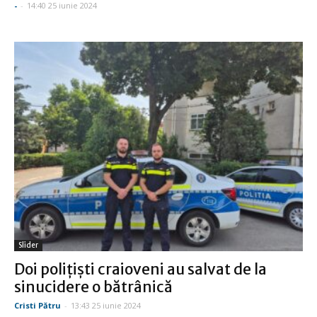
-
-
14:40 25 iunie 2024
Slider
Doi poliţişti craioveni au salvat de la
sinucidere o bătrânică
Cristi Pătru
-
13:43 25 iunie 2024