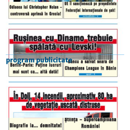
program publicitate
luni-vineri
9.00 - 17.00
sâmbătă
închis
duminică
9.00 - 12.00