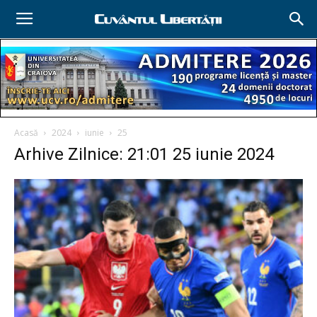
Acasă
2024
iunie
25
Arhive Zilnice: 21:01 25 iunie 2024