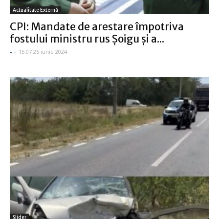
Actualitate Externă
CPI: Mandate de arestare împotriva
fostului ministru rus Şoigu şi a...
-
-
15:07 25 iunie 2024
Slider