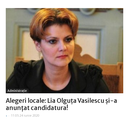
Administraţie
Alegeri locale: Lia Olguţa Vasilescu şi-a
anunţat candidatura!
-
-
11:05 24 iunie 2020