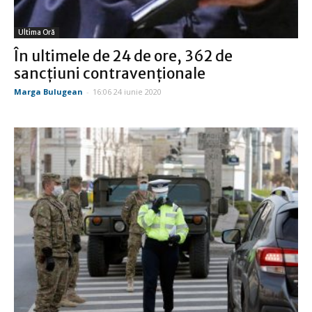
Ultima Oră
În ultimele de 24 de ore, 362 de
sancţiuni contravenţionale
Marga Bulugean
-
16:06 24 iunie 2020