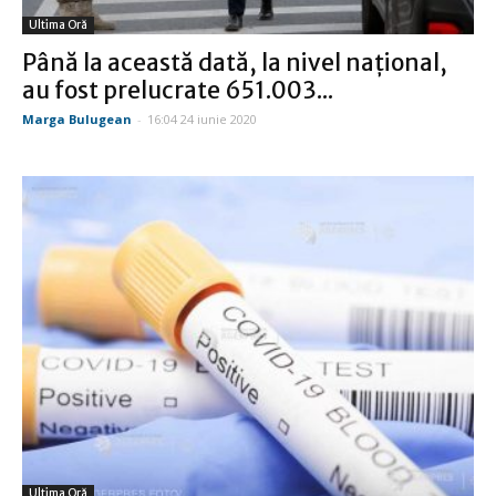
Ultima Oră
Până la această dată, la nivel național,
au fost prelucrate 651.003...
Marga Bulugean
-
16:04 24 iunie 2020
Ultima Oră