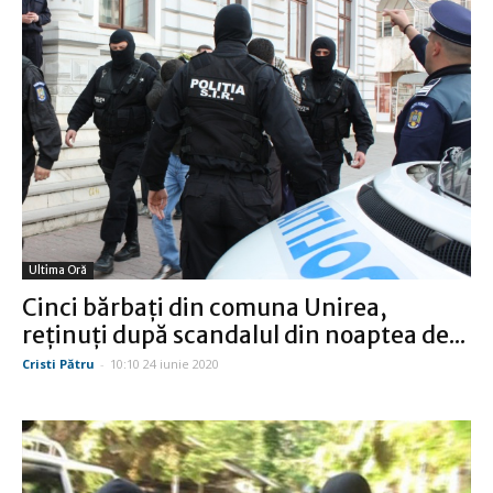
Ultima Oră
Cinci bărbaţi din comuna Unirea,
reţinuţi după scandalul din noaptea de...
Cristi Pătru
-
10:10 24 iunie 2020