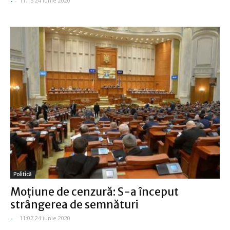
-
-
11:15 24 iunie 2020
Politică
Moţiune de cenzură: S-a început
strângerea de semnături
-
-
11:07 24 iunie 2020