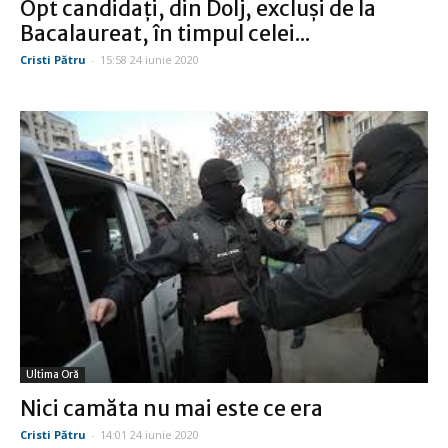
Opt candidaţi, din Dolj, excluşi de la
Bacalaureat, în timpul celei...
Cristi Pătru
-
15:58 24 iunie 2020
Ultima Oră
Nici camăta nu mai este ce era
Cristi Pătru
-
14:01 24 iunie 2020