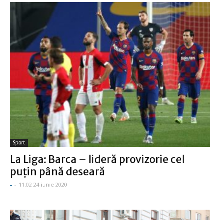
Sport
La Liga: Barca – lideră provizorie cel
puţin până deseară
-
-
11:02 24 iunie 2020