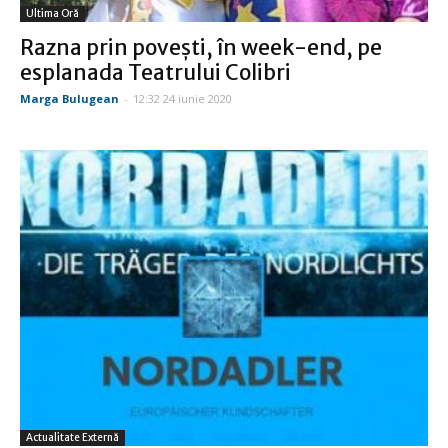
Ultima Oră
Razna prin povești, în week-end, pe
esplanada Teatrului Colibri
Marga Bulugean
-
12:32 24 iunie 2020
Actualitate Externă