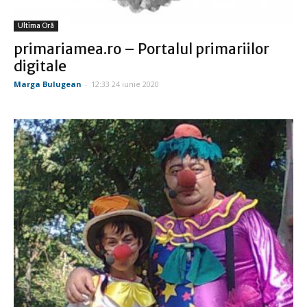
Ultima Oră
primariamea.ro – Portalul primariilor
digitale
Marga Bulugean
-
12:33 24 iunie 2020