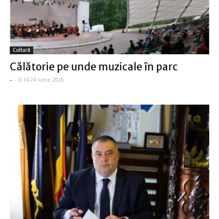
Cultură
Călătorie pe unde muzicale în parc
-
-
0:14 24 iunie 2020