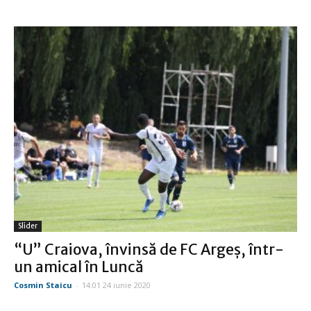
Slider
“U” Craiova, învinsă de FC Argeş, într-
un amical în Luncă
Cosmin Staicu
-
14:01 24 iunie 2020